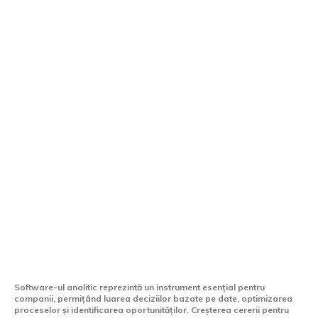
Ce trebuie să faci ca firma ta să fie lider
de piață în software analitic?
Software-ul analitic reprezintă un instrument esențial pentru
companii, permițând luarea deciziilor bazate pe date, optimizarea
proceselor și identificarea oportunităților. Creșterea cererii pentru