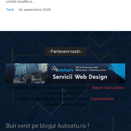
soluții analitice...
Tech
30 septembrie 2025
- Partenerii nostri -
- Ai nevoie de transport aeroport in Anglia? Încearcă
Airport Taxi London
.
Calitate la prețul corect.
- Companie specializata in tranzactionarea de
Criptomonede
si
infrastructura blockchain.
Bun venit pe blogul Autoatu.ro !