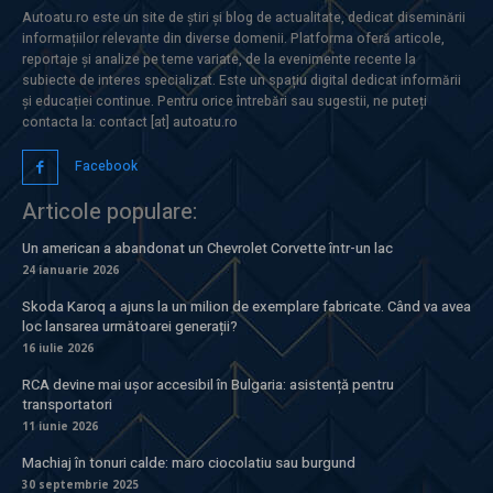
Autoatu.ro este un site de știri și blog de actualitate, dedicat diseminării
informațiilor relevante din diverse domenii. Platforma oferă articole,
reportaje și analize pe teme variate, de la evenimente recente la
subiecte de interes specializat. Este un spațiu digital dedicat informării
și educației continue. Pentru orice întrebări sau sugestii, ne puteți
contacta la: contact [at] autoatu.ro
Facebook
Articole populare:
Un american a abandonat un Chevrolet Corvette într-un lac
24 ianuarie 2026
Skoda Karoq a ajuns la un milion de exemplare fabricate. Când va avea
loc lansarea următoarei generații?
16 iulie 2026
RCA devine mai ușor accesibil în Bulgaria: asistență pentru
transportatori
11 iunie 2026
Machiaj în tonuri calde: maro ciocolatiu sau burgund
30 septembrie 2025