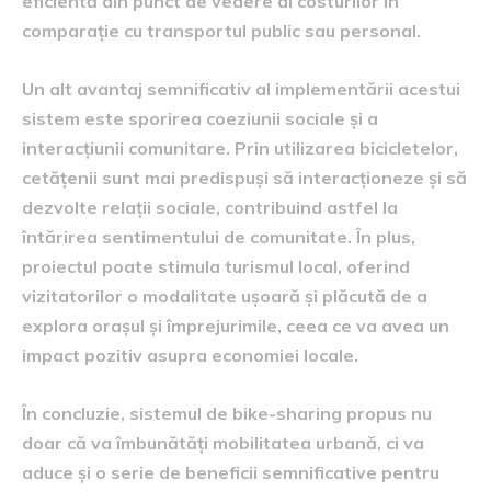
eficientă din punct de vedere al costurilor în
comparație cu transportul public sau personal.
Un alt avantaj semnificativ al implementării acestui
sistem este sporirea coeziunii sociale și a
interacțiunii comunitare. Prin utilizarea bicicletelor,
cetățenii sunt mai predispuși să interacționeze și să
dezvolte relații sociale, contribuind astfel la
întărirea sentimentului de comunitate. În plus,
proiectul poate stimula turismul local, oferind
vizitatorilor o modalitate ușoară și plăcută de a
explora orașul și împrejurimile, ceea ce va avea un
impact pozitiv asupra economiei locale.
În concluzie, sistemul de bike-sharing propus nu
doar că va îmbunătăți mobilitatea urbană, ci va
aduce și o serie de beneficii semnificative pentru