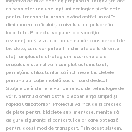
Inițiativa de bike-sharing propusă în Târgoviște are
ca scop oferirea unei opțiuni ecologice și eficiente
pentru transportul urban, având astfel un rol în
diminuarea traficului și a nivelului de poluare în
localitate. Proiectul va pune la dispoziția
rezidenților și vizitatorilor un număr considerabil de
biciclete, care vor putea fi închiriate de la diferite
stații amplasate strategic în locuri cheie ale
orașului. Sistemul va fi complet automatizat,
permițând utilizatorilor să închirieze bicicletele
printr-o aplicație mobilă sau un card dedicat.
Stațiile de închiriere vor beneficia de tehnologie de
vârf, pentru a oferi astfel o experiență simplă și
rapidă utilizatorilor. Proiectul va include și crearea
de piste pentru biciclete suplimentare, menite să
asigure siguranța și confortul celor care optează
pentru acest mod de transport. Prin acest sistem,