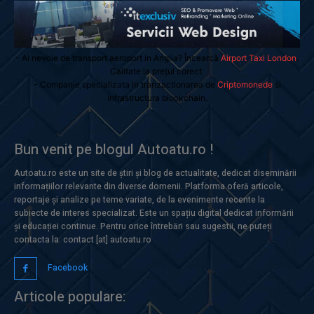
- Ai nevoie de transport aeroport in Anglia? Încearcă
Airport Taxi London
.
Calitate la prețul corect.
- Companie specializata in tranzactionarea de
Criptomonede
si
infrastructura blockchain.
Bun venit pe blogul Autoatu.ro !
Autoatu.ro este un site de știri și blog de actualitate, dedicat diseminării
informațiilor relevante din diverse domenii. Platforma oferă articole,
reportaje și analize pe teme variate, de la evenimente recente la
subiecte de interes specializat. Este un spațiu digital dedicat informării
și educației continue. Pentru orice întrebări sau sugestii, ne puteți
contacta la: contact [at] autoatu.ro
Facebook
Articole populare: