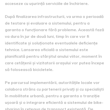
acceseze cu ușurință serviciile de închiriere.
După finalizarea infrastructurii, va urma o perioadă
de testare și evaluare a sistemului, pentru a
garanta o funcționare fără probleme. Această fază
va dura în jur de două luni, timp în care vor fi
identificate și soluționate eventualele deficiențe
tehnice. Lansarea oficială a sistemului este
planificată pentru sfârșitul anului viitor, moment în
care cetățenii și vizitatorii orașului vor putea începe
să folosească bicicletele.
Pe parcursul implementării, autoritățile locale vor
colabora strâns cu partenerii privați și cu specialiști
în mobilitate urbană, pentru a garanta o tranziție
ușoară și o integrare eficientă a sistemului de bike-
sharing în rețeaua de transport existentă. De