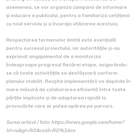
asemenea, se vor organiza campanii de informare
și educare a publicului, pentru a familiariza cetățenii
cu noul serviciu și a încuraja utilizarea acestuia.
Respectarea termenelor limită este esențială
pentru succesul proiectului, iar autoritățile și-au
exprimat angajamentul de a monitoriza
îndeaproape progresul fiecărei etape, asigurându-
se că toate activitățile se desfășoară conform
planului stabilit. Reușita implementării va depinde în
mare măsură de colaborarea eficientă între toate
părțile implicate și de adaptarea rapidă la
provocările care ar putea apărea pe parcurs.
Sursa articol / foto: https://news.google.com/home?
hl=ro&gl=RO&ceid=RO%3Aro