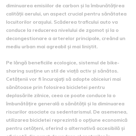
diminuarea emisiilor de carbon și la îmbunătățirea
calității aerului, un aspect crucial pentru sănătatea
locuitorilor orașului. Scăderea traficului auto va
conduce la reducerea nivelului de zgomot și la o
decongestionare a arterelor principale, creând un
mediu urban mai agreabil și mai liniștit.
Pe lângă beneficiile ecologice, sistemul de bike-
sharing susține un stil de viață activ și sănătos.
Cetățenii vor fi încurajați să adopte obiceiuri mai
sănătoase prin folosirea bicicletei pentru
deplasările zilnice, ceea ce poate conduce la o
îmbunătățire generală a sănătății și la diminuarea
riscurilor asociate cu sedentarismul. De asemenea,
utilizarea bicicletei reprezintă o opțiune economică
pentru cetățeni, oferind o alternativă accesibilă și