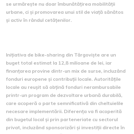
se urmărește nu doar îmbunătățirea mobilității
urbane, ci și promovarea unui stil de viață sănătos
și activ în rândul cetățenilor.
Finanțare și costuri
Inițiativa de bike-sharing din Târgoviște are un
buget total estimat la 12,8 milioane de lei, iar
finanțarea provine dintr-un mix de surse, incluzând
fonduri europene și contribuții locale. Autoritățile
locale au reușit să obțină fonduri nerambursabile
printr-un program de dezvoltare urbană durabilă,
care acoperă o parte semnificativă din cheltuielile
necesare implementării. Diferența va fi acoperită
din bugetul local și prin parteneriate cu sectorul
privat, incluzând sponsorizări și investiții directe în