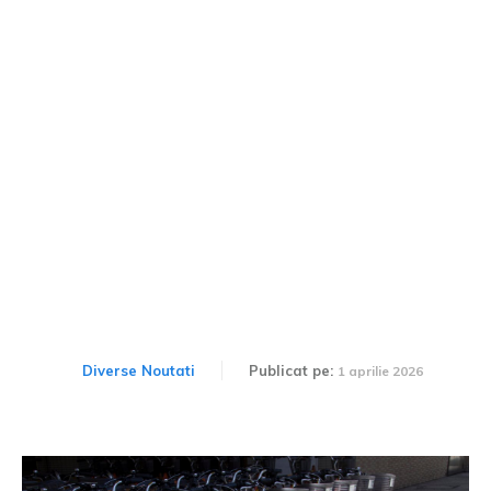
Târgoviște prezintă un
sistem de bike-sharing
estimat la 12,8 milioane de
lei
Diverse Noutati
Publicat pe:
1 aprilie 2026