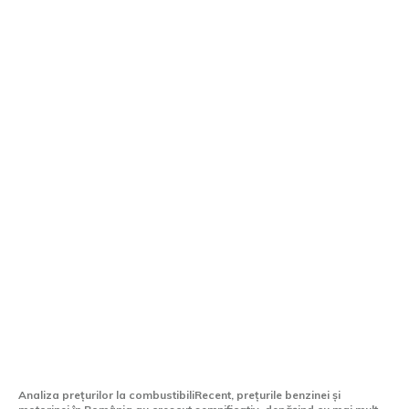
Prețurile la benzină și motorină în
România sunt mai mari cu peste 1 leu pe
litru comparativ cu cele din Ungaria.
Analiza prețurilor la combustibiliRecent, prețurile benzinei și