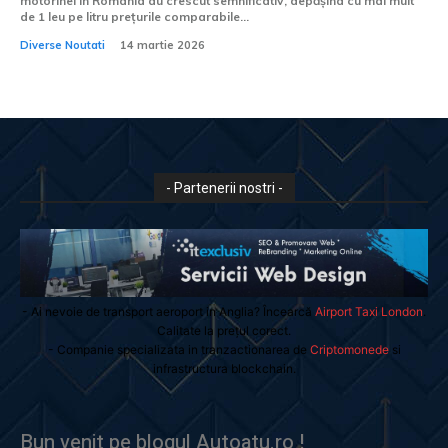
motorinei în România au crescut semnificativ, depășind cu mai mult
de 1 leu pe litru prețurile comparabile...
Diverse Noutati
14 martie 2026
- Partenerii nostri -
- Ai nevoie de transport aeroport in Anglia? Încearcă
Airport Taxi London
.
Calitate la prețul corect.
- Companie specializata in tranzactionarea de
Criptomonede
si
infrastructura blockchain.
Bun venit pe blogul Autoatu.ro !