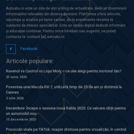
Autoatu.ro este un site de știri și blog de actualitate, dedicat diseminării
informațiilor relevante din diverse domenii. Platforma oferă articole,
reportaje și analize pe teme variate, de la evenimente recente la
subiecte de interes specializat. Este un spațiu digital dedicat informării
și educației continue. Pentru orice întrebări sau sugestii, ne puteți
contacta la: contact [at] autoatu.ro
Facebook
Articole populare:
Ravenol vs Castrol vs Liqui Moly – ce ulei alegi pentru motorul tău?
23 iunie 2026
Povestea unei Mazda RX-7, utilizată timp de 25 de ani și distinsă la
Cannes
2 iulie 2026
Decembrie: Începe o sesiune nouă Rabla 2025. Ce valoare obții pentru
un automobil nou
15 decembrie 2025
Provocări virale pe TikTok: mașini distruse pentru vizualizări, în centrul