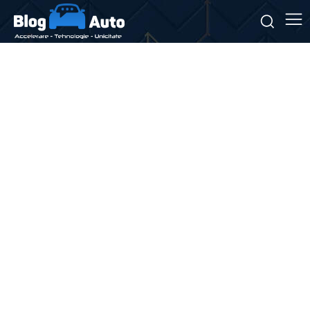
Stiri si noutati despre:
soluții strategice