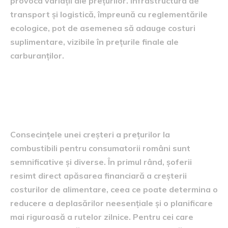
provoca variații ale prețurilor. Infrastructura de
transport și logistică, împreună cu reglementările
ecologice, pot de asemenea să adauge costuri
suplimentare, vizibile în prețurile finale ale
carburanților.
Consecințele pentru
consumatori
Consecințele unei creșteri a prețurilor la
combustibili pentru consumatorii români sunt
semnificative și diverse. În primul rând, șoferii
resimt direct apăsarea financiară a creșterii
costurilor de alimentare, ceea ce poate determina o
reducere a deplasărilor neesențiale și o planificare
mai riguroasă a rutelor zilnice. Pentru cei care