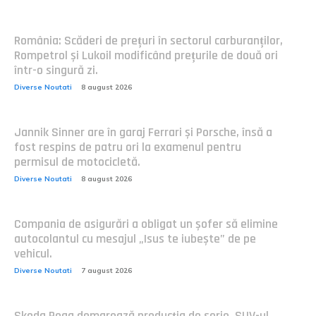
România: Scăderi de prețuri în sectorul carburanților,
Rompetrol și Lukoil modificând prețurile de două ori
într-o singură zi.
Diverse Noutati
8 august 2026
Jannik Sinner are în garaj Ferrari și Porsche, însă a
fost respins de patru ori la examenul pentru
permisul de motocicletă.
Diverse Noutati
8 august 2026
Compania de asigurări a obligat un șofer să elimine
autocolantul cu mesajul „Isus te iubește” de pe
vehicul.
Diverse Noutati
7 august 2026
Skoda Peaq demarează producția de serie. SUV-ul