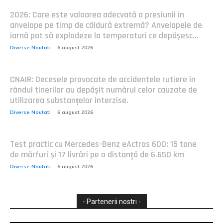
2026: Care este valoarea adecvată a presiunii în
anvelope pe timp de căldură extremă? Anvelopele de
iarnă pot să explodeze la temperaturi ce depășesc...
Diverse Noutati
6 august 2026
CNAIR: Decesele provocate de accidentele rutiere în
rândul tinerilor au depășit numărul celor cauzate de
utilizarea substanțelor interzise.
Diverse Noutati
6 august 2026
Test practic cu Mercedes-Benz eActros 600: 15 tone
de mărfuri și 17 livrări pe o distanță de 6.650 km
Diverse Noutati
6 august 2026
- Partenerii nostri -