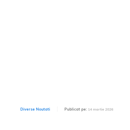
Prețurile la benzină și
motorină în România sunt
mai mari cu peste 1 leu pe
litru comparativ cu cele din
Ungaria.
Diverse Noutati
Publicat pe:
14 martie 2026