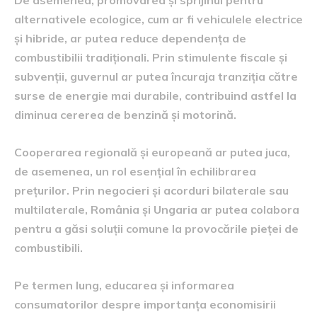
alternativele ecologice, cum ar fi vehiculele electrice
și hibride, ar putea reduce dependența de
combustibilii tradiționali. Prin stimulente fiscale și
subvenții, guvernul ar putea încuraja tranziția către
surse de energie mai durabile, contribuind astfel la
diminua cererea de benzină și motorină.
Cooperarea regională și europeană ar putea juca,
de asemenea, un rol esențial în echilibrarea
prețurilor. Prin negocieri și acorduri bilaterale sau
multilaterale, România și Ungaria ar putea colabora
pentru a găsi soluții comune la provocările pieței de
combustibili.
Pe termen lung, educarea și informarea
consumatorilor despre importanța economisirii