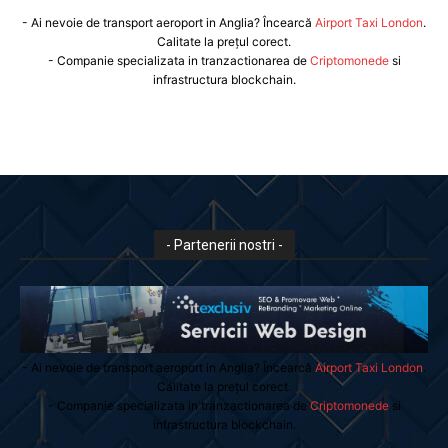
- Ai nevoie de transport aeroport in Anglia? Încearcă
Airport Taxi London
.
Calitate la prețul corect.
- Companie specializata in tranzactionarea de
Criptomonede
si
infrastructura blockchain.
- Partenerii nostri -
- Ai nevoie de transport aeroport in Anglia? Încearcă
Airport Taxi London
.
Calitate la prețul corect.
- Companie specializata in tranzactionarea de
Criptomonede
si
infrastructura blockchain.