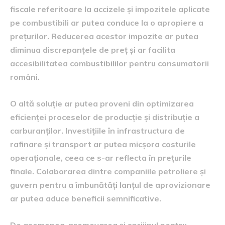
fiscale referitoare la accizele și impozitele aplicate
pe combustibili ar putea conduce la o apropiere a
prețurilor. Reducerea acestor impozite ar putea
diminua discrepanțele de preț și ar facilita
accesibilitatea combustibililor pentru consumatorii
români.
O altă soluție ar putea proveni din optimizarea
eficienței proceselor de producție și distribuție a
carburanților. Investițiile în infrastructura de
rafinare și transport ar putea micșora costurile
operaționale, ceea ce s-ar reflecta în prețurile
finale. Colaborarea dintre companiile petroliere și
guvern pentru a îmbunătăți lanțul de aprovizionare
ar putea aduce beneficii semnificative.
De asemenea, promovarea și sprijinul pentru