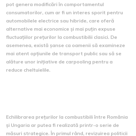
pot genera modificări în comportamentul
consumatorilor, cum ar fi un interes sporit pentru
automobilele electrice sau hibride, care oferă
alternative mai economice și mai puțin expuse
fluctuațiilor prețurilor la combustibilii clasici. De
asemenea, există șanse ca oamenii să examineze
mai atent opțiunile de transport public sau să se
alăture unor inițiative de carpooling pentru a
reduce cheltuielile.
Măsuri și perspective pentru
echilibrarea prețurilor
Echilibrarea prețurilor la combustibili între România
și Ungaria ar putea fi realizată printr-o serie de
măsuri strategice. În primul rând, revizuirea politicii