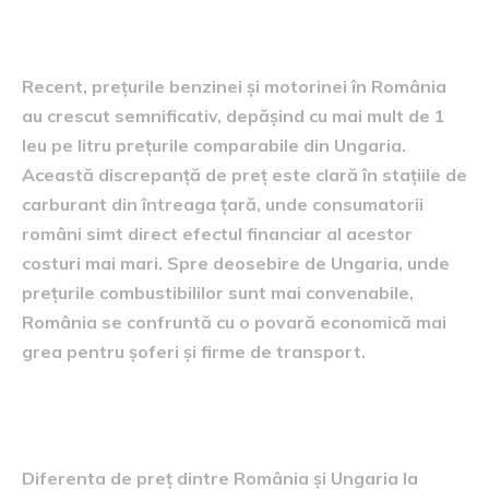
combustibili
Recent, prețurile benzinei și motorinei în România
au crescut semnificativ, depășind cu mai mult de 1
leu pe litru prețurile comparabile din Ungaria.
Această discrepanță de preț este clară în stațiile de
carburant din întreaga țară, unde consumatorii
români simt direct efectul financiar al acestor
costuri mai mari. Spre deosebire de Ungaria, unde
prețurile combustibililor sunt mai convenabile,
România se confruntă cu o povară economică mai
grea pentru șoferi și firme de transport.
Cauzele diferenței de preț
Diferenta de preț dintre România și Ungaria la