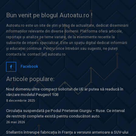
Bun venit pe blogul Autoatu.ro !
Autoatu.ro este un site de știri și blog de actualitate, dedicat diseminării
informațiilor relevante din diverse domenii. Platforma oferă articole,
reportaje și analize pe teme variate, de la evenimente recente la
subiecte de interes specializat. Este un spațiu digital dedicat informării
și educației continue. Pentru orice întrebări sau sugestii, ne puteți
contacta la: contact [at] autoatu.ro
Facebook
Articole populare:
Noul domeniu ultra-compact solicitat de UE ar putea să readucă în
vânzare modelul Peugeot 108
8 decembrie 2025
Circulația suspendată pe Podul Prieteniei Giurgiu – Ruse. Ce interval
de restricții complete există pentru conducători auto.
26 mai 2026
Stellantis întrerupe fabricația în Franța a versiunii anterioare a SUV-ului