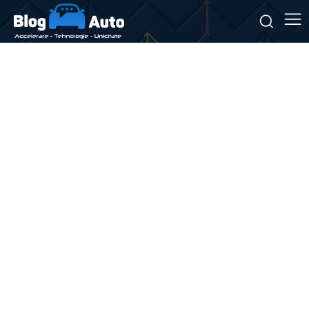
Stiri si noutati despre:
stație autobuz