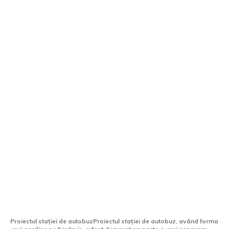
O stație de autobuz cu design de sardină
pe frigăruie va avea un cost de 1,5
milioane de euro.
Proiectul stației de autobuzProiectul stației de autobuz, având forma