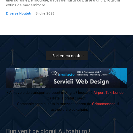
unei sardine pe frigăruie, a fost demarat ca parte a unui program
extins de modernizare...
Diverse Noutati
5 iulie 2026
- Partenerii nostri -
- Ai nevoie de transport aeroport in Anglia? Încearcă
Airport Taxi London
.
Calitate la prețul corect.
- Companie specializata in tranzactionarea de
Criptomonede
si
infrastructura blockchain.
Bun venit pe blogul Autoatu.ro !