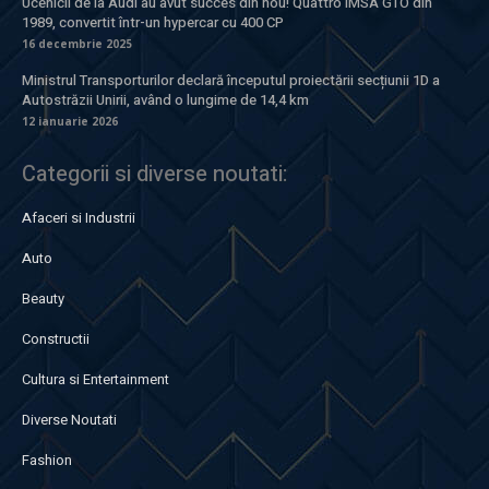
Ucenicii de la Audi au avut succes din nou! Quattro IMSA GTO din
1989, convertit într-un hypercar cu 400 CP
16 decembrie 2025
Ministrul Transporturilor declară începutul proiectării secțiunii 1D a
Autostrăzii Unirii, având o lungime de 14,4 km
12 ianuarie 2026
Categorii si diverse noutati:
Afaceri si Industrii
Auto
Beauty
Constructii
Cultura si Entertainment
Diverse Noutati
Fashion