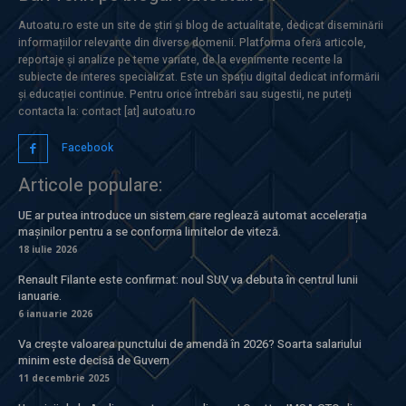
Autoatu.ro este un site de știri și blog de actualitate, dedicat diseminării
informațiilor relevante din diverse domenii. Platforma oferă articole,
reportaje și analize pe teme variate, de la evenimente recente la
subiecte de interes specializat. Este un spațiu digital dedicat informării
și educației continue. Pentru orice întrebări sau sugestii, ne puteți
contacta la: contact [at] autoatu.ro
Facebook
Articole populare:
UE ar putea introduce un sistem care reglează automat accelerația
mașinilor pentru a se conforma limitelor de viteză.
18 iulie 2026
Renault Filante este confirmat: noul SUV va debuta în centrul lunii
ianuarie.
6 ianuarie 2026
Va crește valoarea punctului de amendă în 2026? Soarta salariului
minim este decisă de Guvern
11 decembrie 2025