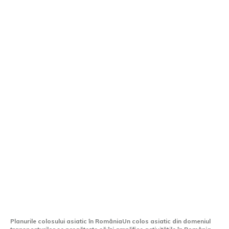
Un uriaș asiatic plănuiește să fabrice
trenuri pe hidrogen în România și să
ofere tancuri.
Planurile colosului asiatic în RomâniaUn colos asiatic din domeniul