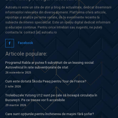
Autoatu.ro este un site de știri și blog de actualitate, dedicat diseminării
informațiilor relevante din diverse domenii. Platforma oferă articole,
reportaje și analize pe teme variate, de la evenimente recente la
subiecte de interes specializat. Este un spațiu digital dedicat informării
și educației continue. Pentru orice întrebări sau sugestii, ne puteți
contacta la: contact [at] autoatu.ro
Facebook
Articole populare:
Programul Rabla ar putea fi substituit de un leasing social:
Autovehicul în rate subvenționate de stat
26 noiembrie 2025
Cum este dotată Škoda Peaq pentru Tour de France?
3 iulie 2026
Troleibuzele Yutong U12 sunt pe cale să înceapă circulația în
București. Pe ce trasee vor fi accesibile
29 martie 2026
Care sunt opțiunile pentru închirierea de mașini fără șofer?