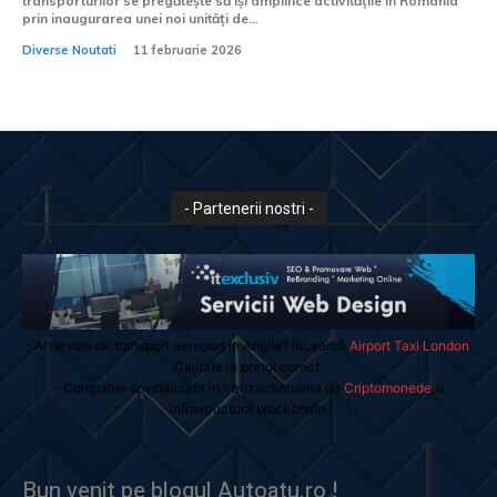
transporturilor se pregătește să își amplifice activitățile în România
prin inaugurarea unei noi unități de...
Diverse Noutati
11 februarie 2026
- Partenerii nostri -
- Ai nevoie de transport aeroport in Anglia? Încearcă
Airport Taxi London
.
Calitate la prețul corect.
- Companie specializata in tranzactionarea de
Criptomonede
si
infrastructura blockchain.
Bun venit pe blogul Autoatu.ro !