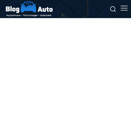
Stiri si noutati despre:
tancuri moderne