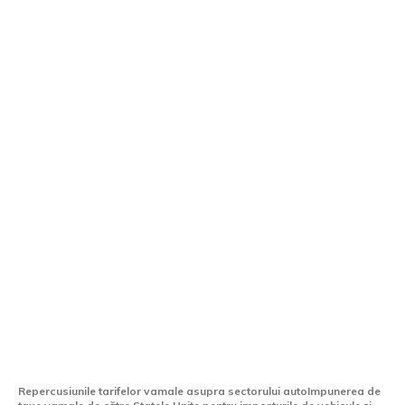
Producătorii de automobile din Europa,
cheltuieli pentru taxe vamale de 8
miliarde euro
Repercusiunile tarifelor vamale asupra sectorului autoImpunerea de