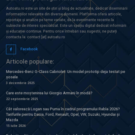
Autoatu.ro este un site de știri și blog de actualitate, dedicat diseminării
informațiilor relevante din diverse domenii. Platforma oferă articole,
reportaje și analize pe teme variate, de la evenimente recente la
subiecte de interes specializat. Este un spațiu digital dedicat informării
și educației continue. Pentru orice întrebări sau sugestii, ne puteți
contacta la: contact [at] autoatu.ro
Facebook
Articole populare:
Mercedes-Benz G-Class Cabriolet: Un model prototip deja testat pe
șosele
3 decembrie 2025
Care este moștenirea lui Giorgio Armani în modă?
22 septembrie 2025
Cât valorează Logan sau Puma în cadrul programului Rabla 2026?
Tarifurile pentru Dacia, Ford, Renault, Opel, VW, Suzuki, Hyundai și
Mazda
15 iulie 2026