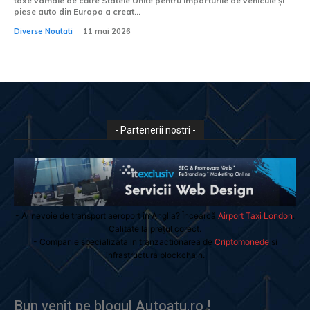
taxe vamale de către Statele Unite pentru importurile de vehicule și
piese auto din Europa a creat...
Diverse Noutati
11 mai 2026
- Partenerii nostri -
- Ai nevoie de transport aeroport in Anglia? Încearcă
Airport Taxi London
.
Calitate la prețul corect.
- Companie specializata in tranzactionarea de
Criptomonede
si
infrastructura blockchain.
Bun venit pe blogul Autoatu.ro !