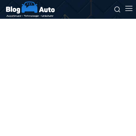
Stiri si noutati despre:
tarife vamale