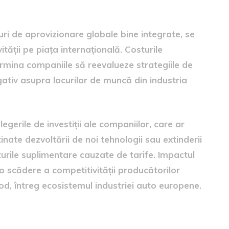
ri de aprovizionare globale bine integrate, se
tății pe piața internațională. Costurile
rmina companiile să reevalueze strategiile de
ativ asupra locurilor de muncă din industria
egerile de investiții ale companiilor, care ar
inate dezvoltării de noi tehnologii sau extinderii
urile suplimentare cauzate de tarife. Impactul
 scădere a competitivității producătorilor
od, întreg ecosistemul industriei auto europene.
auto pentru a reduce