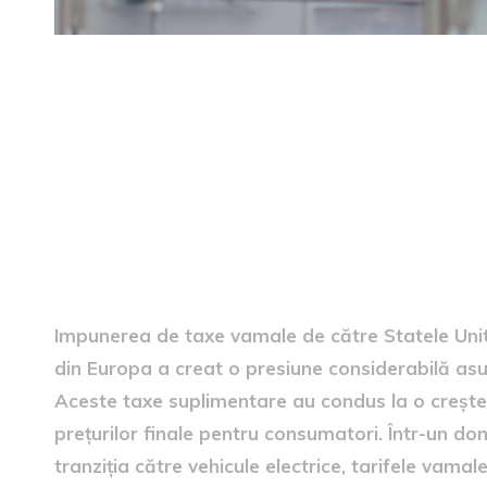
Repercusiunile tarifelor va
Impunerea de taxe vamale de către Statele Unite
din Europa a creat o presiune considerabilă as
Aceste taxe suplimentare au condus la o creștere
prețurilor finale pentru consumatori. Într-un do
tranziția către vehicule electrice, tarifele vama