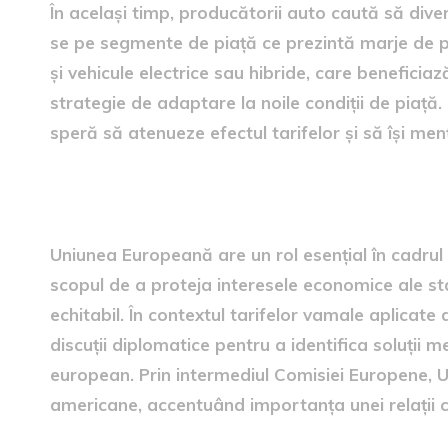
În același timp, producătorii auto caută să div
se pe segmente de piață ce prezintă marje de 
și vehicule electrice sau hibride, care beneficiaz
strategie de adaptare la noile condiții de piață
speră să atenueze efectul tarifelor și să își me
Contribuția Uniunii Europen
Uniunea Europeană are un rol esențial în cadrul
scopul de a proteja interesele economice ale 
echitabil. În contextul tarifelor vamale aplicate 
discuții diplomatice pentru a identifica soluții
european. Prin intermediul Comisiei Europene, UE
americane, accentuând importanța unei relații c