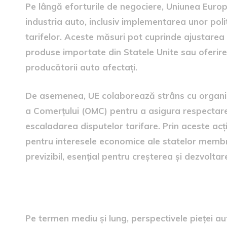
Pe lângă eforturile de negociere, Uniunea Europ
industria auto, inclusiv implementarea unor poli
tarifelor. Aceste măsuri pot cuprinde ajustarea
produse importate din Statele Unite sau oferirea
producătorii auto afectați.
De asemenea, UE colaborează strâns cu organiz
a Comerțului (OMC) pentru a asigura respectare
escaladarea disputelor tarifare. Prin aceste ac
pentru interesele economice ale statelor membre,
previzibil, esențial pentru creșterea și dezvolta
Viitorul pieței auto europen
Pe termen mediu și lung, perspectivele pieței a