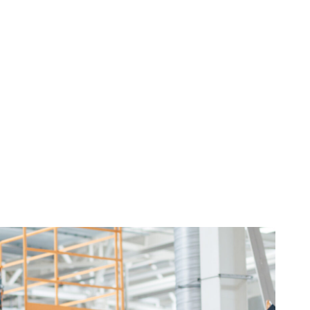
a, cheltuieli
de euro