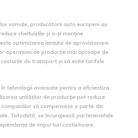
elor vamale, producătorii auto europeni au
educe cheltuielile și a-și menține
 este optimizarea lanțului de aprovizionare.
or operațiuni de producție mai aproape de
costurile de transport și să evite tarifele
c în tehnologii avansate pentru a eficientiza
lizarea unităților de producție pot reduce
nd companiilor să compenseze o parte din
ale. Totodată, se încurajează parteneriatele
 dependența de importuri costisitoare.