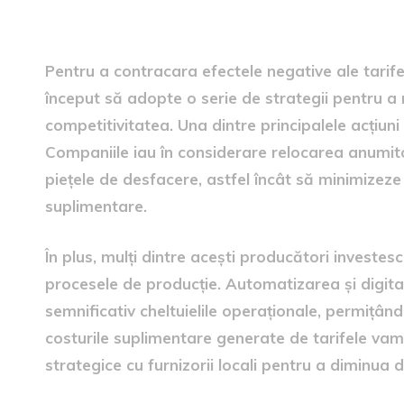
cheltuielile
Pentru a contracara efectele negative ale tarif
început să adopte o serie de strategii pentru a r
competitivitatea. Una dintre principalele acțiuni
Companiile iau în considerare relocarea anumit
piețele de desfacere, astfel încât să minimizeze 
suplimentare.
În plus, mulți dintre acești producători investes
procesele de producție. Automatizarea și digita
semnificativ cheltuielile operaționale, permițâ
costurile suplimentare generate de tarifele vam
strategice cu furnizorii locali pentru a diminua