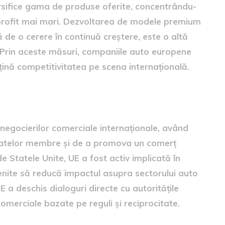
ersifice gama de produse oferite, concentrându-
profit mai mari. Dezvoltarea de modele premium
ă de o cerere în continuă creștere, este o altă
. Prin aceste măsuri, companiile auto europene
nțină competitivitatea pe scena internațională.
e la negocierile comerciale
 negocierilor comerciale internaționale, având
statelor membre și de a promova un comerț
de Statele Unite, UE a fost activ implicată în
 menite să reducă impactul asupra sectorului auto
 a deschis dialoguri directe cu autoritățile
omerciale bazate pe reguli și reciprocitate.