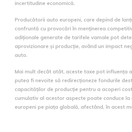
incertitudine economică.
Producătorii auto europeni, care depind de lanțu
confruntă cu provocări în menținerea competitivi
adiționale generate de tarifele vamale pot dete
aprovizionare și producție, având un impact neg
auto.
Mai mult decât atât, aceste taxe pot influența al
putea fi nevoite să redirecționeze fondurile dest
capacităților de producție pentru a acoperi cost
cumulativ al acestor aspecte poate conduce la o
europeni pe piața globală, afectând, în acest m
Strategiile producătorilor 