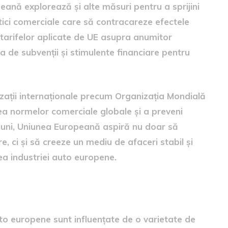
eană explorează și alte măsuri pentru a sprijini
tici comerciale care să contracareze efectele
 tarifelor aplicate de UE asupra anumitor
 de subvenții și stimulente financiare pentru
ații internaționale precum Organizația Mondială
a normelor comerciale globale și a preveni
țiuni, Uniunea Europeană aspiră nu doar să
 ci și să creeze un mediu de afaceri stabil și
rea industriei auto europene.
e
uto europene sunt influențate de o varietate de