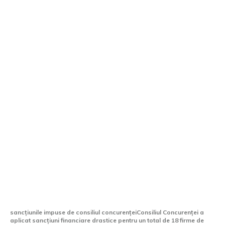
Consiliul Concurenței aplică penalizări
pentru 18 companii de taxi și alte două
mari organizații. Serviciile de ridesharing
sunt disponibile la Aeroportul Otopeni.
sancțiunile impuse de consiliul concurențeiConsiliul Concurenței a
aplicat sancțiuni financiare drastice pentru un total de 18 firme de