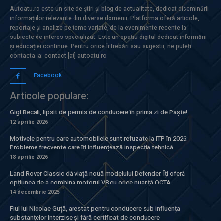
Autoatu.ro este un site de știri și blog de actualitate, dedicat diseminării
informațiilor relevante din diverse domenii. Platforma oferă articole,
reportaje și analize pe teme variate, de la evenimente recente la
subiecte de interes specializat. Este un spațiu digital dedicat informării
și educației continue. Pentru orice întrebări sau sugestii, ne puteți
contacta la: contact [at] autoatu.ro
Facebook
Articole populare:
Gigi Becali, lipsit de permis de conducere în prima zi de Paște!
12 aprilie 2026
Motivele pentru care automobilele sunt refuzate la ITP în 2026:
Probleme frecvente care îți influențează inspecția tehnică.
18 aprilie 2026
Land Rover Classic dă viață nouă modelului Defender. Îți oferă
opțiunea de a combina motorul V8 cu orice nuanță OCTA
14 decembrie 2025
Fiul lui Nicolae Guță, arestat pentru conducere sub influența
substanțelor interzise și fără certificat de conducere