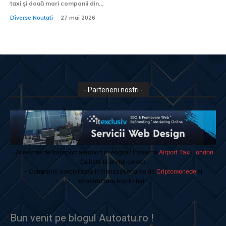
taxi și două mari companii din...
Diverse Noutati
27 mai 2026
- Partenerii nostri -
- Ai nevoie de transport aeroport in Anglia? Încearcă
Airport Taxi London
.
Calitate la prețul corect.
- Companie specializata in tranzactionarea de
Criptomonede
si
infrastructura blockchain.
Bun venit pe blogul Autoatu.ro !