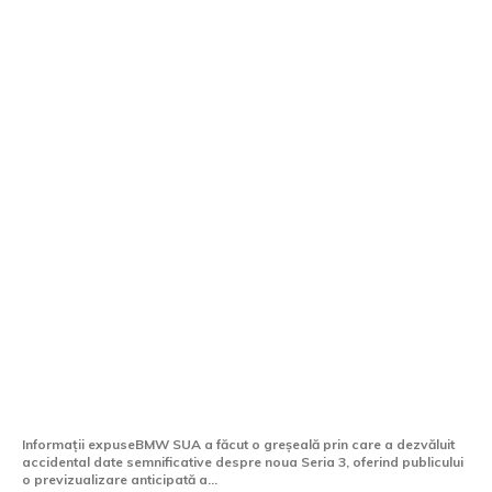
BMW SUA a publicat din eroare
informații referitoare la noua Seria 3
Informații expuseBMW SUA a făcut o greșeală prin care a dezvăluit
accidental date semnificative despre noua Seria 3, oferind publicului
o previzualizare anticipată a...