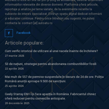
informațiilor relevante din diverse domenii. Platforma oferă articole,
reportaje și analize pe teme variate, de la evenimente recente la
subiecte de interes specializat. Este un spațiu digital dedicat informării
și educației continue. Pentru orice întrebări sau sugestii, ne puteți
contacta la: contact [at] autoatu.ro
Facebook
Articole populare:
Cum verific istoricul de utilizare al unei nacele înainte de închiriere?
27 martie 2026
53 de națiuni, strategie pentru abandonarea combustibililor fosili
22 aprilie 2026
Mai mult de 557 de permise suspendate în decurs de 24 de ore. Poliția
Română anunță aproape 9.500 de sancțiuni.
25 aprilie 2026
Geely Starray EM-i își face apariția în România. Fabricantul chinez
oferă reduceri pentru comenzile anticipate.
20 decembrie 2025