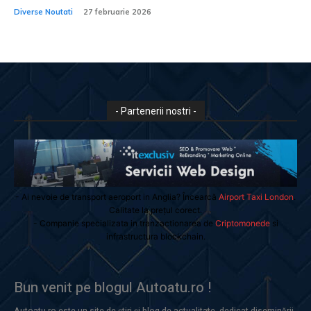
Diverse Noutati
27 februarie 2026
- Partenerii nostri -
- Ai nevoie de transport aeroport in Anglia? Încearcă
Airport Taxi London
.
Calitate la prețul corect.
- Companie specializata in tranzactionarea de
Criptomonede
si
infrastructura blockchain.
Bun venit pe blogul Autoatu.ro !
Autoatu.ro este un site de știri și blog de actualitate, dedicat diseminării