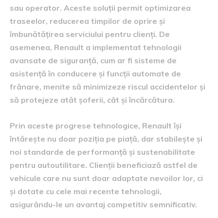
sau operator. Aceste soluții permit optimizarea
traseelor, reducerea timpilor de oprire și
îmbunătățirea serviciului pentru clienți. De
asemenea, Renault a implementat tehnologii
avansate de siguranță, cum ar fi sisteme de
asistență în conducere și funcții automate de
frânare, menite să minimizeze riscul accidentelor și
să protejeze atât șoferii, cât și încărcătura.
Prin aceste progrese tehnologice, Renault își
întărește nu doar poziția pe piață, dar stabilește și
noi standarde de performanță și sustenabilitate
pentru autoutilitare. Clienții beneficiază astfel de
vehicule care nu sunt doar adaptate nevoilor lor, ci
și dotate cu cele mai recente tehnologii,
asigurându-le un avantaj competitiv semnificativ.