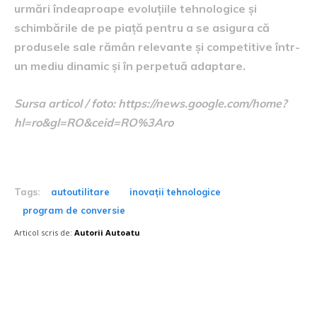
urmări îndeaproape evoluțiile tehnologice și
schimbările de pe piață pentru a se asigura că
produsele sale rămân relevante și competitive într-
un mediu dinamic și în perpetuă adaptare.
Sursa articol / foto: https://news.google.com/home?
hl=ro&gl=RO&ceid=RO%3Aro
Tags:
autoutilitare
inovații tehnologice
program de conversie
Articol scris de:
Autorii Autoatu
Postari fresh: