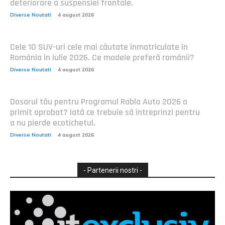
deteriorare a suspensiei frontale.
Diverse Noutati
4 august 2026
Cele 10 SUV-uri cele mai căutate înmatriculate în
România în iulie 2026. Ce modele preferă românii?
Diverse Noutati
4 august 2026
Dosarul tău pentru Programul Rabla Auto 2026 a
primit aprobat? Iată ce trebuie să întreprinzi pentru
a nu pierde ecotichetul.
Diverse Noutati
4 august 2026
- Partenerii nostri -