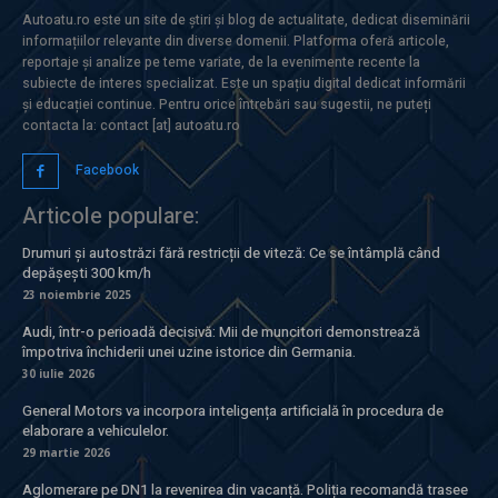
Autoatu.ro este un site de știri și blog de actualitate, dedicat diseminării
informațiilor relevante din diverse domenii. Platforma oferă articole,
reportaje și analize pe teme variate, de la evenimente recente la
subiecte de interes specializat. Este un spațiu digital dedicat informării
și educației continue. Pentru orice întrebări sau sugestii, ne puteți
contacta la: contact [at] autoatu.ro
Facebook
Articole populare:
Drumuri și autostrăzi fără restricții de viteză: Ce se întâmplă când
depășești 300 km/h
23 noiembrie 2025
Audi, într-o perioadă decisivă: Mii de muncitori demonstrează
împotriva închiderii unei uzine istorice din Germania.
30 iulie 2026
General Motors va incorpora inteligența artificială în procedura de
elaborare a vehiculelor.
29 martie 2026
Aglomerare pe DN1 la revenirea din vacanță. Poliția recomandă trasee