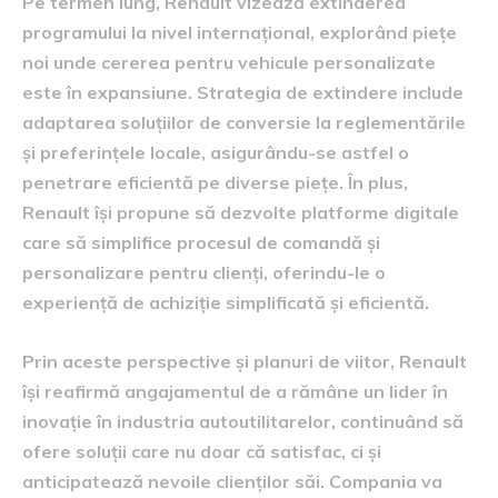
Pe termen lung, Renault vizează extinderea
programului la nivel internațional, explorând piețe
noi unde cererea pentru vehicule personalizate
este în expansiune. Strategia de extindere include
adaptarea soluțiilor de conversie la reglementările
și preferințele locale, asigurându-se astfel o
penetrare eficientă pe diverse piețe. În plus,
Renault își propune să dezvolte platforme digitale
care să simplifice procesul de comandă și
personalizare pentru clienți, oferindu-le o
experiență de achiziție simplificată și eficientă.
Prin aceste perspective și planuri de viitor, Renault
își reafirmă angajamentul de a rămâne un lider în
inovație în industria autoutilitarelor, continuând să
ofere soluții care nu doar că satisfac, ci și
anticipatează nevoile clienților săi. Compania va