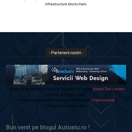
infrastructura blockchain.
- Partenerii nostri -
- Ai nevoie de transport aeroport in Anglia? Încearcă
Airport Taxi London
.
Calitate la prețul corect.
- Companie specializata in tranzactionarea de
Criptomonede
si
infrastructura blockchain.
Bun venit pe blogul Autoatu.ro !