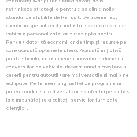
concurenți s-ar putea vedea nevoiți să își
rethinkeze strategiile pentru a se alinia noilor
standarde stabilite de Renault. De asemenea,
clienții, în special cei din industrii specifice care cer
vehicule personalizate, ar putea opta pentru
Renault datorită economiilor de timp și resurse pe
care această opțiune le oferă. Această inițiativă
poate stimula, de asemenea, inovația în domeniul
conversiilor de vehicule, determinând o creștere a
cererii pentru autoutilitare mai versatile și mai bine
echipate. Pe termen lung, astfel de programe ar
putea conduce la o diversificare a ofertei pe piață și
la o îmbunătățire a calității serviciilor furnizate
clienților.
avansuri tehnologice și