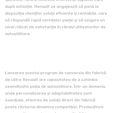
după achiziție. Renault se angajează să pună la
dispoziția clienților soluții eficiente și rentabile, care
să răspundă rapid cerințelor pieței și să asigure un
nivel ridicat de satisfacție în rândul utilizatorilor de
autoutilitare.
impactul asupra sectorului de
autoutilitare
Lansarea acestui program de conversie din fabrică
de către Renault are capacitatea de a schimba
semnificativ piața de autoutilitare. Într-un domeniu
unde personalizarea și adaptabilitatea sunt
esențiale, oferirea de soluții direct din fabrică
poate răsturna dinamica competiției. Producătorii