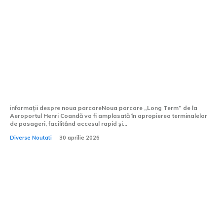
Aeroportul Henri Coandă va avea parte
de o nouă parcare „Pe Termen Lung”.
CNAB a demarat procedura de licitație.
informații despre noua parcareNoua parcare „Long Term” de la
Aeroportul Henri Coandă va fi amplasată în apropierea terminalelor
de pasageri, facilitând accesul rapid și...
Diverse Noutati
30 aprilie 2026