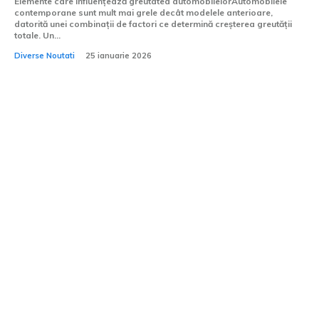
Elemente care influențează greutatea automobilelorAutomobilele
contemporane sunt mult mai grele decât modelele anterioare,
datorită unei combinații de factori ce determină creșterea greutății
totale. Un...
Diverse Noutati
25 ianuarie 2026