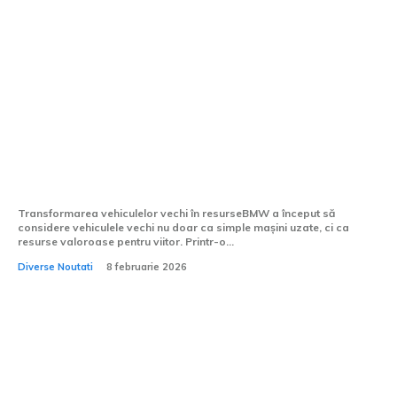
Cum vor transforma automobilele vechi
resursa viitorului pentru BMW
Transformarea vehiculelor vechi în resurseBMW a început să
considere vehiculele vechi nu doar ca simple mașini uzate, ci ca
resurse valoroase pentru viitor. Printr-o...
Diverse Noutati
8 februarie 2026