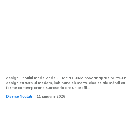
Cum se va prezenta Dacia C-Neo: primele
imagini ale noului break făcute publice
de spanioli
designul noului modelModelul Dacia C-Neo novoar apare printr-un
design atractiv și modern, îmbinând elemente clasice ale mărcii cu
forme contemporane. Caroseria are un profil...
Diverse Noutati
11 ianuarie 2026