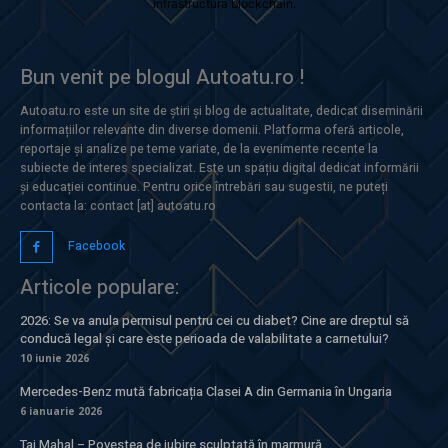
infrastructura blockchain.
Bun venit pe blogul Autoatu.ro !
Autoatu.ro este un site de știri și blog de actualitate, dedicat diseminării
informațiilor relevante din diverse domenii. Platforma oferă articole,
reportaje și analize pe teme variate, de la evenimente recente la
subiecte de interes specializat. Este un spațiu digital dedicat informării
și educației continue. Pentru orice întrebări sau sugestii, ne puteți
contacta la: contact [at] autoatu.ro
Facebook
Articole populare:
2026: Se va anula permisul pentru cei cu diabet? Cine are dreptul să
conducă legal și care este perioada de valabilitate a carnetului?
10 iunie 2026
Mercedes-Benz mută fabricația Clasei A din Germania în Ungaria
6 ianuarie 2026
Taj Mahal – Povestea de iubire sculptată în marmură