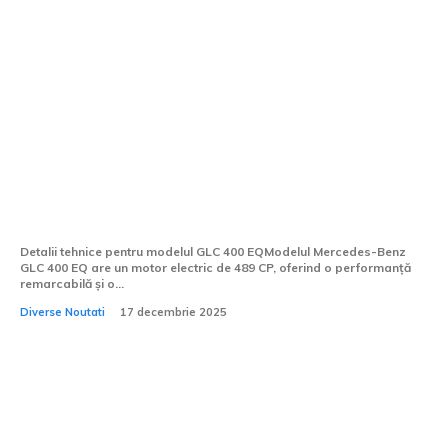
Lansarea Mercedes-Benz GLC 400 EQ în
România: Costul SUV-ului electric de 489
CP și o autonomie de 673 KM
Detalii tehnice pentru modelul GLC 400 EQModelul Mercedes-Benz
GLC 400 EQ are un motor electric de 489 CP, oferind o performanță
remarcabilă și o...
Diverse Noutati
17 decembrie 2025