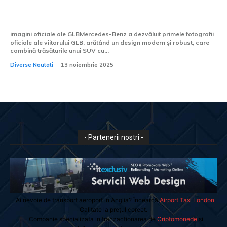
perspectivă asupra interiorului și a
tehnologiilor noi.
imagini oficiale ale GLBMercedes-Benz a dezvăluit primele fotografii
oficiale ale viitorului GLB, arătând un design modern și robust, care
combină trăsăturile unui SUV cu...
Diverse Noutati
13 noiembrie 2025
- Partenerii nostri -
- Ai nevoie de transport aeroport in Anglia? Încearcă
Airport Taxi London
.
Calitate la prețul corect.
- Companie specializata in tranzactionarea de
Criptomonede
si