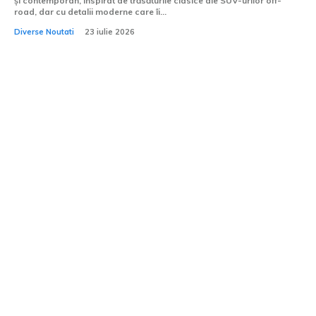
și contemporan, inspirat de trăsăturile clasice ale SUV-urilor off-
road, dar cu detalii moderne care îi...
Diverse Noutati
23 iulie 2026