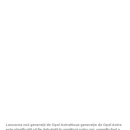
Noua versiune a Opel Astra va fi
dezvăluită în următorii patru ani, având
un aspect mai puțin „clasic”
Lansarea noii generații de Opel AstraNoua generație de Opel Astra
este planificată să fie debutată în următorii patru ani, semnificând o