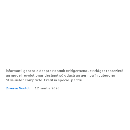
Renault Bridger ar putea fi vândut în
Europa sub brandul Dacia, conform
surselor din presa britanică.
informații generale despre Renault BridgerRenault Bridger reprezintă
un model revoluționar destinat să aducă un aer nou în categoria
SUV-urilor compacte. Creat în special pentru...
Diverse Noutati
12 martie 2026