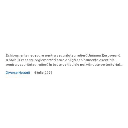
Noi norme ale Uniunii Europene pentru
vehiculele noi: Ce dotări devin necesare?
Echipamente necesare pentru securitatea rutierăUniunea Europeană
a stabilit recente reglementări care obligă echipamente esențiale
pentru securitatea rutieră în toate vehiculele noi vândute pe teritoriul...
Diverse Noutati
6 iulie 2026