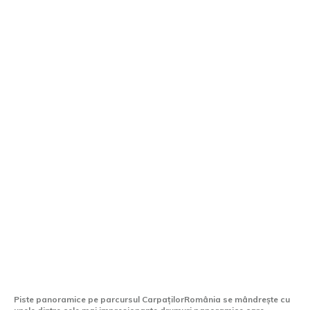
Cele mai fascinante șosele din România
accesibile cu autoturismul. Rute de
explorat într-un sfârșit de săptămână
Piste panoramice pe parcursul CarpațilorRomânia se mândrește cu