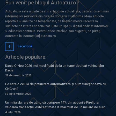
Bun venit pe blogul Autoatu.ro !
Autoatu.ro este un site de știri și blog de actualitate, dedicat diseminării
informațiilor relevante din diverse domenii. Platforma oferă articole,
reportaje și analize pe teme variate, de la evenimente recente la
subiecte de interes specializat. Este un spațiu digital dedicat informării
și educației continue. Pentru orice întrebări sau sugestii, ne puteți
contacta la: contact [at] autoatu.ro
Facebook
Articole populare:
Dacia C-Neo 2026: noi modificări de la un tuner dedicat vehiculelor
Dacia
28 decembrie 2025
Ce este o celulă de prelucrare automatizată și cum funcționează cu
CNC-uri?
30 octombrie 2025
Un miliardar are de gând să cumpere 14% din acțiunile Pirelli, iar
valoarea tranzacției este estimată la mai mult de un miliard de euro.
4 iulie 2026