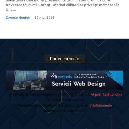
unele dintre cele mai impresionante drumuri panoramice care
traversează Munții Carpați, oferind călătorilor priveliști memorabile.
Unul...
Diverse Noutati
30 mai 2026
- Partenerii nostri -
- Ai nevoie de transport aeroport in Anglia? Încearcă
Airport Taxi London
.
Calitate la prețul corect.
- Companie specializata in tranzactionarea de
Criptomonede
si
infrastructura blockchain.