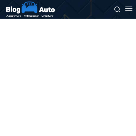
Stiri si noutati despre:
tunel