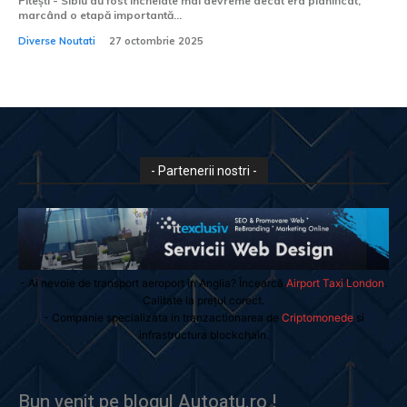
Pitești - Sibiu au fost încheiate mai devreme decât era planificat,
marcând o etapă importantă...
Diverse Noutati
27 octombrie 2025
- Partenerii nostri -
- Ai nevoie de transport aeroport in Anglia? Încearcă
Airport Taxi London
.
Calitate la prețul corect.
- Companie specializata in tranzactionarea de
Criptomonede
si
infrastructura blockchain.
Bun venit pe blogul Autoatu.ro !