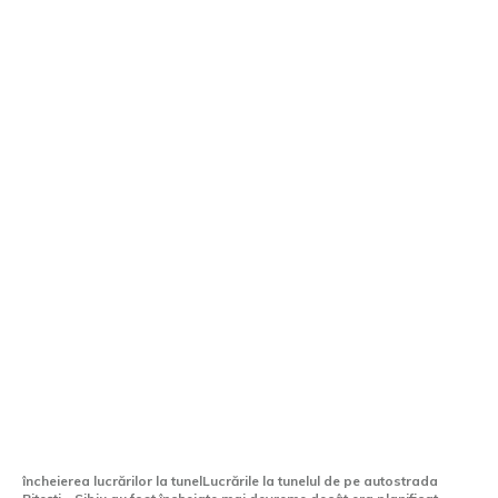
Autostrada Pitești – Sibiu: Cel mai extins
tunel din România, încheiat anticipat.
Când va fi deschis traficul?
încheierea lucrărilor la tunelLucrările la tunelul de pe autostrada