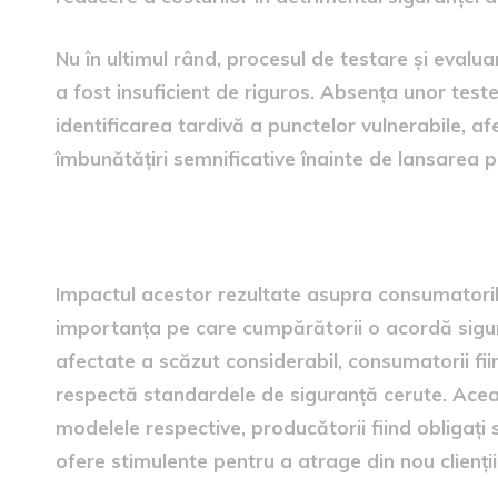
Nu în ultimul rând, procesul de testare și evalu
a fost insuficient de riguros. Absența unor teste
identificarea tardivă a punctelor vulnerabile, 
îmbunătățiri semnificative înainte de lansarea p
Impactul asupra consumato
Impactul acestor rezultate asupra consumatoril
importanța pe care cumpărătorii o acordă sigura
afectate a scăzut considerabil, consumatorii fiind
respectă standardele de siguranță cerute. Acea
modelele respective, producătorii fiind obligați 
ofere stimulente pentru a atrage din nou clienții