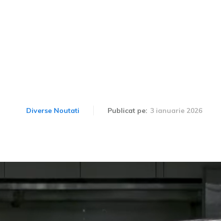
u cele mai slabe rezultat
de siguranță din 2025
3 ianuarie 2026
Diverse Noutati
Publicat pe: