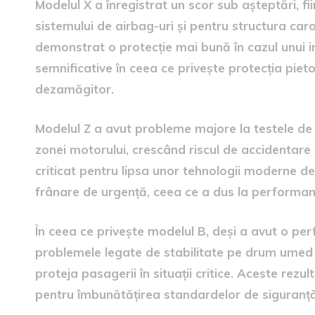
Modelul X a înregistrat un scor sub așteptări, f
sistemului de airbag-uri și pentru structura caro
demonstrat o protecție mai bună în cazul unui i
semnificative în ceea ce privește protecția pieto
dezamăgitor.
Modelul Z a avut probleme majore la testele de
zonei motorului, crescând riscul de accidentare 
criticat pentru lipsa unor tehnologii moderne d
frânare de urgență, ceea ce a dus la performanț
În ceea ce privește modelul B, deși a avut o pe
problemele legate de stabilitate pe drum umed a
proteja pasagerii în situații critice. Aceste rezu
pentru îmbunătățirea standardelor de siguranț