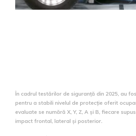
Modelele evaluate și rezulta
În cadrul testărilor de siguranță din 2025, au f
pentru a stabili nivelul de protecție oferit ocupa
evaluate se numără X, Y, Z, A și B, fiecare supu
impact frontal, lateral și posterior.