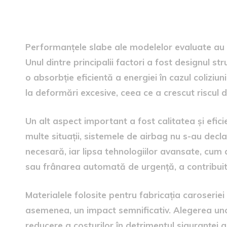
Factori care au influențat 
Performanțele slabe ale modelelor evaluate au fo
Unul dintre principalii factori a fost designul str
o absorbție eficientă a energiei în cazul coliziun
la deformări excesive, ceea ce a crescut riscul 
Un alt aspect important a fost calitatea și efici
multe situații, sistemele de airbag nu s-au dec
necesară, iar lipsa tehnologiilor avansate, cum a
sau frânarea automată de urgență, a contribuit
Materialele folosite pentru fabricația caroserie
asemenea, un impact semnificativ. Alegerea unor
reducere a costurilor în detrimentul siguranței a