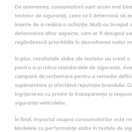
De asemenea, consumatorii sunt acum mai bine 
testelor de siguranță, ceea ce îi determină să e
înainte de a realiza o achiziție. Mulți au început 
defavoarea altor aspecte, cum ar fi designul sau
regândească prioritățile în dezvoltarea noilor 
În plus, rezultatele slabe ale testelor au creat
pentru a-și ridica standardele de siguranță. Ace
campanii de rechemare pentru a remedia deficien
suplimentare și afectând reputația brandului. 
îngrijorarea cu privire la transparența și respon
siguranța vehiculelor.
În final, impactul asupra consumatorilor este res
Modelele cu performanțe slabe în testele de si