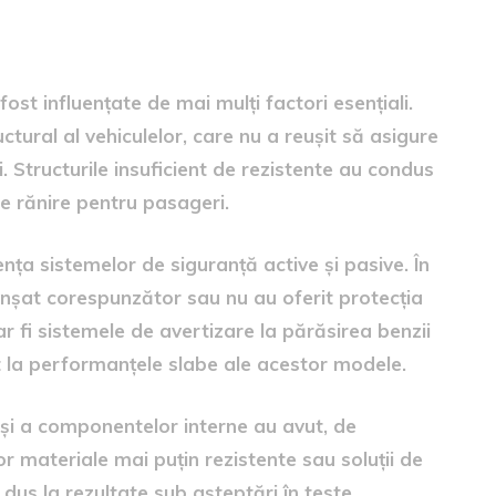
performanțele
st influențate de mai mulți factori esențiali.
uctural al vehiculelor, care nu a reușit să asigure
ii. Structurile insuficient de rezistente au condus
de rănire pentru pasageri.
ența sistemelor de siguranță active și pasive. În
lanșat corespunzător sau nu au oferit protecția
r fi sistemele de avertizare la părăsirea benzii
 la performanțele slabe ale acestor modele.
i și a componentelor interne au avut, de
 materiale mai puțin rezistente sau soluții de
 dus la rezultate sub așteptări în teste.