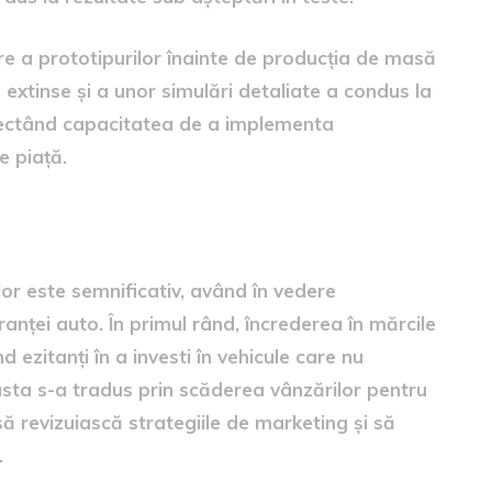
are a prototipurilor înainte de producția de masă
 extinse și a unor simulări detaliate a condus la
afectând capacitatea de a implementa
e piață.
rilor
or este semnificativ, având în vedere
nței auto. În primul rând, încrederea în mărcile
 ezitanți în a investi în vehicule care nu
sta s-a tradus prin scăderea vânzărilor pentru
să revizuiască strategiile de marketing și să
.