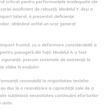
iind criticat pentru performanțele inadequate ale
seriei insuficient de robustă. Modelul Y, deși a
mpact lateral, a prezentat deficiențe
nilor, obținând astfel un scor general
 impact frontal, cu o deformare considerabilă a
pentru pasagerii din față. Modelul A a fost
e siguranță, precum sistemele de asistență la
e slabe în evaluări.
rformanță rezonabilă la majoritatea testelor,
u dus la o reanalizare a capacității sale de a
ltate subliniază necesitatea continuării eforturilor
ă auto.