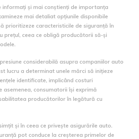
informați și mai conștienți de importanța
xamineze mai detaliat opțiunile disponibile
să prioritizeze caracteristicile de siguranță în
 prețul, ceea ce obligă producătorii să-și
modele.
 o presiune considerabilă asupra companiilor auto
st lucru a determinat unele mărci să inițieze
țele identificate, implicând costuri
De asemenea, consumatorii își exprimă
sabilitatea producătorilor în legătură cu
imțit și în ceea ce privește asigurările auto.
guranță pot conduce la creșterea primelor de