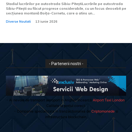
Stadiul lucrărilor pe autostrada Sibiu-PiteștiLucrările pe autostrada
Sibiu-Pitești au făcut progrese considerabile, cu un focus deosebit pe
secțiunea montană Boița-Cornetu, care a atins un...
Diverse Noutati
13 iunie 2026
- Partenerii nostri -
- Ai nevoie de transport aeroport in Anglia? Încearcă
Airport Taxi London
.
Calitate la prețul corect.
- Companie specializata in tranzactionarea de
Criptomonede
si
infrastructura blockchain.