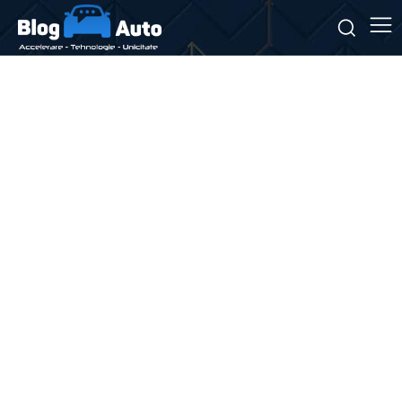
Stiri si noutati despre:
tuneluri