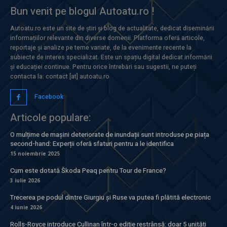
Bun venit pe blogul Autoatu.ro !
Autoatu.ro este un site de știri și blog de actualitate, dedicat diseminării
informațiilor relevante din diverse domenii. Platforma oferă articole,
reportaje și analize pe teme variate, de la evenimente recente la
subiecte de interes specializat. Este un spațiu digital dedicat informării
și educației continue. Pentru orice întrebări sau sugestii, ne puteți
contacta la: contact [at] autoatu.ro
Facebook
Articole populare:
O mulțime de mașini deteriorate de inundații sunt introduse pe piața
second-hand: Experții oferă sfaturi pentru a le identifica
15 noiembrie 2025
Cum este dotată Škoda Peaq pentru Tour de France?
3 iulie 2026
Trecerea pe podul dintre Giurgiu și Ruse va putea fi plătită electronic
4 iunie 2026
Rolls-Royce introduce Cullinan într-o ediție restrânsă: doar 5 unități