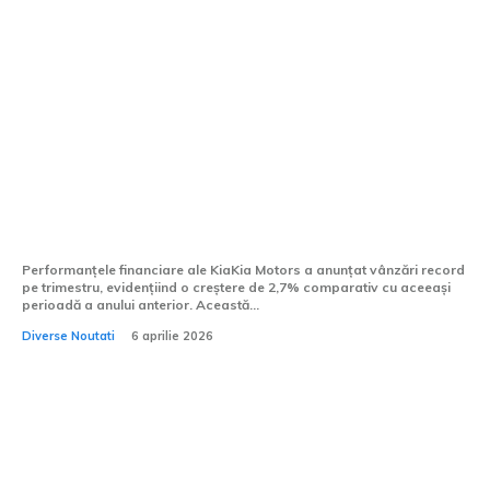
Vânzări record pe trimestru pentru Kia:
Producătorul din Coreea de Sud anunță o
creștere de 2,7% față de anul anterior.
Performanțele financiare ale KiaKia Motors a anunțat vânzări record
pe trimestru, evidențiind o creștere de 2,7% comparativ cu aceeași
perioadă a anului anterior. Această...
Diverse Noutati
6 aprilie 2026