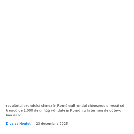
Brandul din China care a trecut de 1.000
de unități comercializate în România, la
câteva luni după introducerea pe piață
rezultatul brandului chinez în RomâniaBrandul chinezesc a reușit să
treacă de 1.000 de unități vândute în România în termen de câteva
luni de la...
Diverse Noutati
23 decembrie 2025