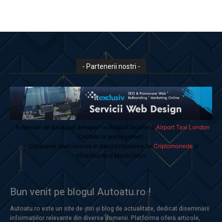
- Partenerii nostri -
- Ai nevoie de transport aeroport in Anglia? Încearcă
Airport Taxi London
.
Calitate la prețul corect.
- Companie specializata in tranzactionarea de
Criptomonede
si
infrastructura blockchain.
Bun venit pe blogul Autoatu.ro !
Autoatu.ro este un site de știri și blog de actualitate, dedicat diseminării
informațiilor relevante din diverse domenii. Platforma oferă articole,