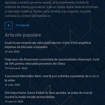
reportaje și analize pe teme variate, de la evenimente recente la
subiecte de interes specializat. Este un spațiu digital dedicat informării
și educației continue. Pentru orice întrebări sau sugestii, ne puteți
contacta la: contact [at] autoatu.ro
Facebook
Articole populare:
Două focuri recente ale vehiculului electric Volvo EX30 amplifică
inițiativa de înlocuire a bateriilor
25 mai 2026
Piața auto din Rusia este controlată de automobilele chinezești: Cotă
de 59% pentru vehiculele provenite din China
10 februarie 2026
5 accesorii Mercedes-Benz care îți pot schimba experiența de zi cu zi
la volan
13 iulie 2026
Știri importante: Dacia Striker își face apariția, iar piața de ocazie
scoate la iveală situații extraordinare
15 martie 2026