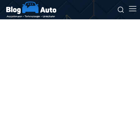
Stiri si noutati despre:
vânzări