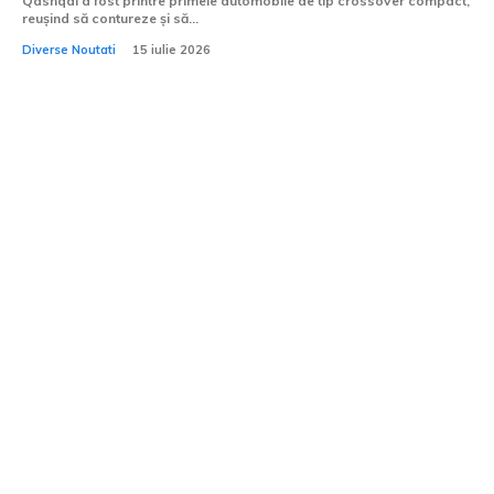
Qashqai a fost printre primele automobile de tip crossover compact,
reușind să contureze și să...
Diverse Noutati
15 iulie 2026