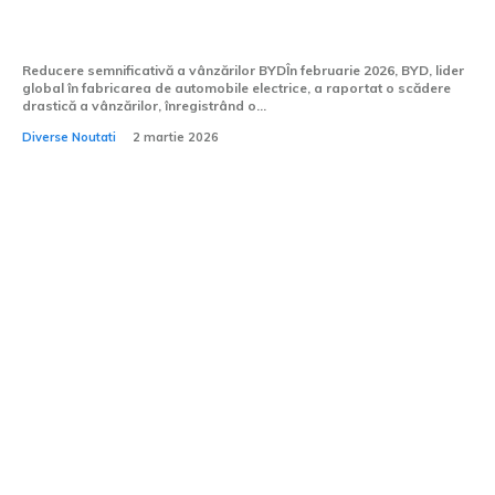
electrice! Vânzările BYD s-au diminuat cu
mai mult de 40% în februarie
Reducere semnificativă a vânzărilor BYDÎn februarie 2026, BYD, lider
global în fabricarea de automobile electrice, a raportat o scădere
drastică a vânzărilor, înregistrând o...
Diverse Noutati
2 martie 2026