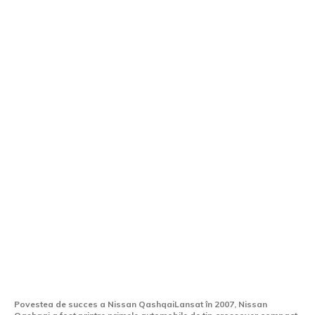
Nissan Qashqai a ajuns la 4 milioane de
exemplare vândute, iar vânzările
continuă cu o nouă generație.
Povestea de succes a Nissan QashqaiLansat în 2007, Nissan