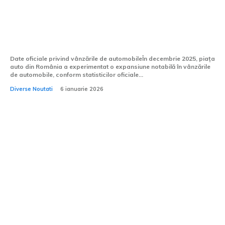
sfârșitul anului 2025: Dacia, Ford, BYD,
Toyota în statistici oficiale pentru luna
decembrie
Date oficiale privind vânzările de automobileÎn decembrie 2025, piața
auto din România a experimentat o expansiune notabilă în vânzările
de automobile, conform statisticilor oficiale...
Diverse Noutati
6 ianuarie 2026