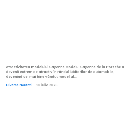
Cayenne, modelul Porsche cu cele mai
mari vânzări, surclasează 911 și Taycan
cu un raport de 5 la 1.
atractivitatea modelului Cayenne Modelul Cayenne de la Porsche a
devenit extrem de atractiv în rândul iubitorilor de automobile,
devenind cel mai bine vândut model al...
Diverse Noutati
10 iulie 2026