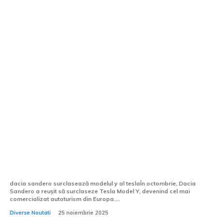
Dacia Sandero overtakes Tesla Model Y
to claim the number one position in
Europe in October
dacia sandero surclasează modelul y al teslaÎn octombrie, Dacia
Sandero a reușit să surclaseze Tesla Model Y, devenind cel mai
comercializat autoturism din Europa....
Diverse Noutati
25 noiembrie 2025