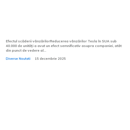
Cea mai semnificativă reducere a Tesla
din ultimii 4 ani: Sub 40.000 de
autovehicule vândute în Statele Unite
Efectul scăderii vânzărilorReducerea vânzărilor Tesla în SUA sub
40.000 de unități a avut un efect semnificativ asupra companiei, atât
din punct de vedere al...
Diverse Noutati
15 decembrie 2025