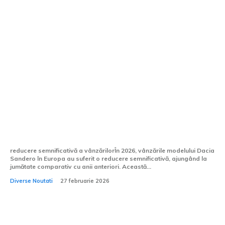
Vânzările Dacia Sandero în Europa au
fost reduse la jumătate în 2026, modelul
nefiind prezent în Top 10 în ianuarie.
reducere semnificativă a vânzărilorÎn 2026, vânzările modelului Dacia
Sandero în Europa au suferit o reducere semnificativă, ajungând la
jumătate comparativ cu anii anteriori. Această...
Diverse Noutati
27 februarie 2026