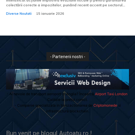
intensificat acțiunile împotriva evaziunii fiscale și pentru garantarea
colectării corecte a impozitelor, punând recent accent pe sectorul...
Diverse Noutati
15 ianuarie 2026
- Partenerii nostri -
- Ai nevoie de transport aeroport in Anglia? Încearcă
Airport Taxi London
.
Calitate la prețul corect.
- Companie specializata in tranzactionarea de
Criptomonede
si
infrastructura blockchain.
Bun venit pe blogul Autoatu.ro !