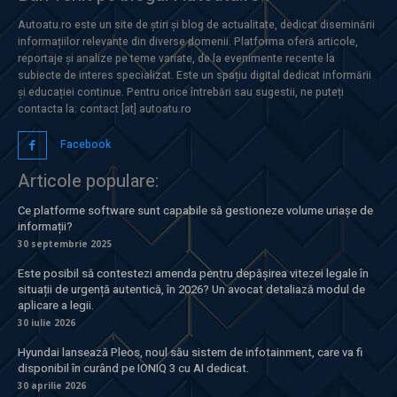
Autoatu.ro este un site de știri și blog de actualitate, dedicat diseminării
informațiilor relevante din diverse domenii. Platforma oferă articole,
reportaje și analize pe teme variate, de la evenimente recente la
subiecte de interes specializat. Este un spațiu digital dedicat informării
și educației continue. Pentru orice întrebări sau sugestii, ne puteți
contacta la: contact [at] autoatu.ro
Facebook
Articole populare:
Ce platforme software sunt capabile să gestioneze volume uriașe de
informații?
30 septembrie 2025
Este posibil să contestezi amenda pentru depășirea vitezei legale în
situații de urgență autentică, în 2026? Un avocat detaliază modul de
aplicare a legii.
30 iulie 2026
Hyundai lansează Pleos, noul său sistem de infotainment, care va fi
disponibil în curând pe IONIQ 3 cu AI dedicat.
30 aprilie 2026