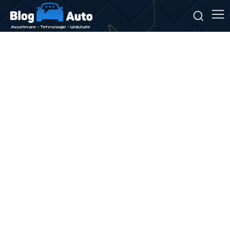
Stiri si noutati despre:
vehicule de lux