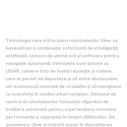
tehnologia din spatele
robotaxiurilor
Tehnologia care stă la baza robotaxiurilor Uber se
bazează pe o combinație sofisticată de inteligență
artificială, senzori de ultimă oră și software pentru
navigație autonomă. Vehiculele sunt dotate cu
LIDAR, camere foto de înaltă rezoluție și radare,
care le permit să depisteze și să evite obstacolele,
să recunoască semnele de circulație și să navigheze
cu acuratețe în mediul urban complex. Sistemul de
control al robotaxiurilor folosește algoritmi de
învățare automată pentru a perfecționa constant
performanța și siguranța în timpul călătoriilor. De
asemenea, Uber a investit masiv în dezvoltarea