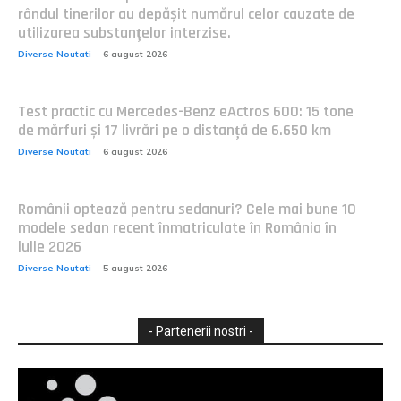
rândul tinerilor au depășit numărul celor cauzate de
utilizarea substanțelor interzise.
Diverse Noutati
6 august 2026
Test practic cu Mercedes-Benz eActros 600: 15 tone
de mărfuri și 17 livrări pe o distanță de 6.650 km
Diverse Noutati
6 august 2026
Românii optează pentru sedanuri? Cele mai bune 10
modele sedan recent înmatriculate în România în
iulie 2026
Diverse Noutati
5 august 2026
- Partenerii nostri -