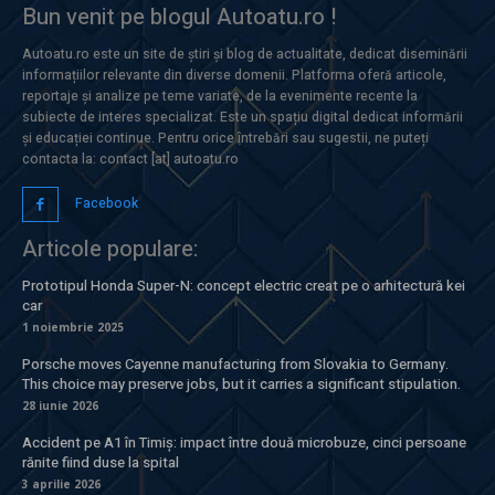
Bun venit pe blogul Autoatu.ro !
Autoatu.ro este un site de știri și blog de actualitate, dedicat diseminării
informațiilor relevante din diverse domenii. Platforma oferă articole,
reportaje și analize pe teme variate, de la evenimente recente la
subiecte de interes specializat. Este un spațiu digital dedicat informării
și educației continue. Pentru orice întrebări sau sugestii, ne puteți
contacta la: contact [at] autoatu.ro
Facebook
Articole populare:
Prototipul Honda Super-N: concept electric creat pe o arhitectură kei
car
1 noiembrie 2025
Porsche moves Cayenne manufacturing from Slovakia to Germany.
This choice may preserve jobs, but it carries a significant stipulation.
28 iunie 2026
Accident pe A1 în Timiș: impact între două microbuze, cinci persoane
rănite fiind duse la spital
3 aprilie 2026