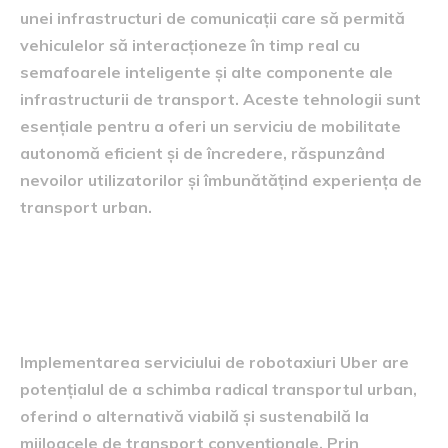
unei infrastructuri de comunicații care să permită
vehiculelor să interacționeze în timp real cu
semafoarele inteligente și alte componente ale
infrastructurii de transport. Aceste tehnologii sunt
esențiale pentru a oferi un serviciu de mobilitate
autonomă eficient și de încredere, răspunzând
nevoilor utilizatorilor și îmbunătățind experiența de
transport urban.
impactul asupra transportului
urban
Implementarea serviciului de robotaxiuri Uber are
potențialul de a schimba radical transportul urban,
oferind o alternativă viabilă și sustenabilă la
mijloacele de transport convenționale. Prin