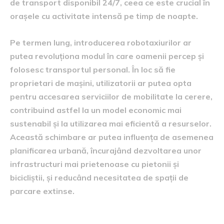
de transport disponibil 24/7, ceea ce este crucial în
orașele cu activitate intensă pe timp de noapte.
Pe termen lung, introducerea robotaxiurilor ar
putea revoluționa modul în care oamenii percep și
folosesc transportul personal. În loc să fie
proprietari de maşini, utilizatorii ar putea opta
pentru accesarea serviciilor de mobilitate la cerere,
contribuind astfel la un model economic mai
sustenabil și la utilizarea mai eficientă a resurselor.
Această schimbare ar putea influența de asemenea
planificarea urbană, încurajând dezvoltarea unor
infrastructuri mai prietenoase cu pietonii și
bicicliștii, și reducând necesitatea de spații de
parcare extinse.
planuri de extindere în