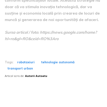
conform specificațiilor locale. Această strategie nu
doar că va stimula inovația tehnologică, dar va
susține și economia locală prin crearea de locuri de
muncă și generarea de noi oportunități de afaceri.
Sursa articol / foto: https://news.google.com/home?
hl=ro&gl=RO&ceid=RO%3Aro
Tags:
robotaxiuri
tehnologie autonomă
transport urban
Articol scris de:
Autorii Autoatu
Postari fresh: