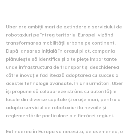
Europa
Uber are ambiții mari de extindere a serviciului de
robotaxiuri pe întreg teritoriul Europei, vizând
transformarea mobilității urbane pe continent.
După lansarea inițială în orașul pilot, compania
plănuiește să identifice și alte piețe importante
unde infrastructura de transport și deschiderea
către inovație facilitează adoptarea cu succes a
acestei tehnologii avansate. În anii următori, Uber
își propune să colaboreze strâns cu autoritățile
locale din diverse capitale și orașe mari, pentru a
adapta serviciul de robotaxiuri la nevoile și
reglementările particulare ale fiecărei regiuni.
Extinderea în Europa va necesita, de asemenea, o