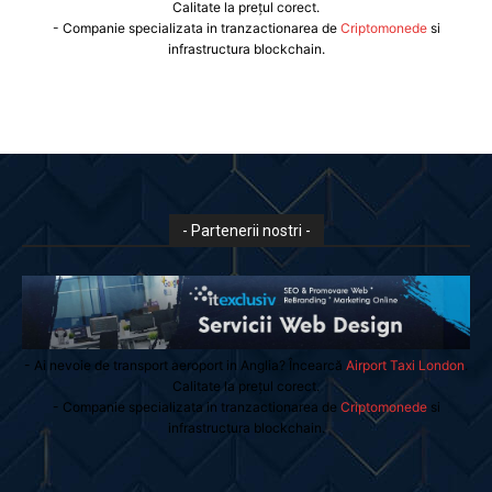
Calitate la prețul corect.
- Companie specializata in tranzactionarea de
Criptomonede
si
infrastructura blockchain.
- Partenerii nostri -
- Ai nevoie de transport aeroport in Anglia? Încearcă
Airport Taxi London
.
Calitate la prețul corect.
- Companie specializata in tranzactionarea de
Criptomonede
si
infrastructura blockchain.