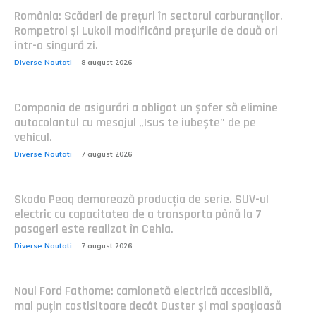
România: Scăderi de prețuri în sectorul carburanților,
Rompetrol și Lukoil modificând prețurile de două ori
într-o singură zi.
Diverse Noutati
8 august 2026
Compania de asigurări a obligat un șofer să elimine
autocolantul cu mesajul „Isus te iubește” de pe
vehicul.
Diverse Noutati
7 august 2026
Skoda Peaq demarează producția de serie. SUV-ul
electric cu capacitatea de a transporta până la 7
pasageri este realizat în Cehia.
Diverse Noutati
7 august 2026
Noul Ford Fathome: camionetă electrică accesibilă,
mai puțin costisitoare decât Duster și mai spațioasă