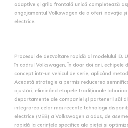
adaptive și grila frontală unică completează asp
angajamentul Volkswagen de a oferi inovație și 
electrice.
procesele rapide de dezvolt
Procesul de dezvoltare rapidă al modelului ID. U
în cadrul Volkswagen. În doar doi ani, echipele 
concept într-un vehicul de serie, aplicând metod
Această strategie a permis reducerea semnifica
ajustări, eliminând etapele tradiționale laborio
departamente ale companiei și partenerii săi di
integrarea celor mai recente tehnologii disponib
electrice (MEB) a Volkswagen a adus, de asemen
rapidă la cerințele specifice ale pieței și optim