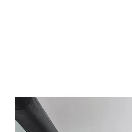
Volkswagen dă
08 în China. S