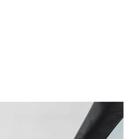
lului ID. Unyx
 numai doi ani.