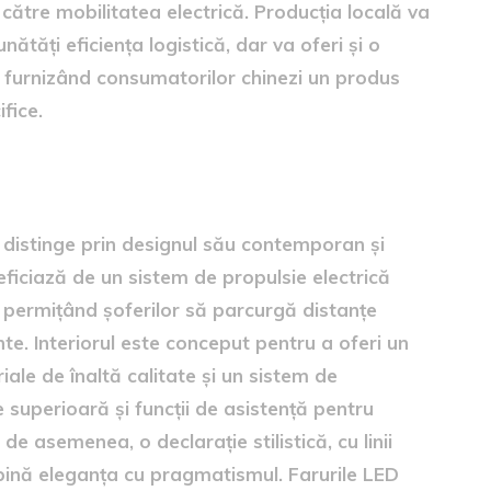
i către mobilitatea electrică. Producția locală va
ătăți eficiența logistică, dar va oferi și o
, furnizând consumatorilor chinezi un produs
ifice.
ID. Unyx 08
e distinge prin designul său contemporan și
ficiază de un sistem de propulsie electrică
 permițând șoferilor să parcurgă distanțe
te. Interiorul este conceput pentru a oferi un
ale de înaltă calitate și un sistem de
 superioară și funcții de asistență pentru
de asemenea, o declarație stilistică, cu linii
bină eleganța cu pragmatismul. Farurile LED