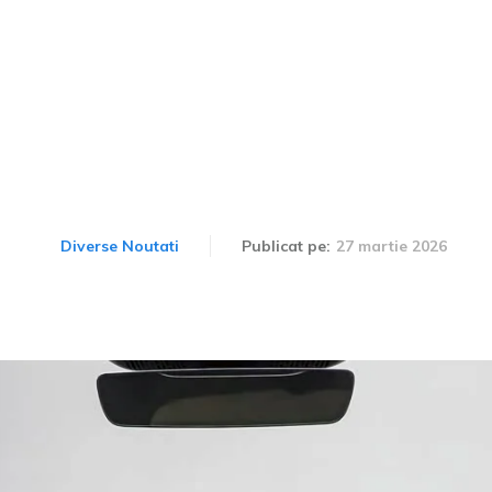
 startul producției mode
UV-ul a fost dezvoltat în
27 martie 2026
Diverse Noutati
Publicat pe: