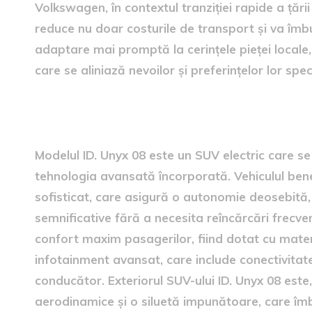
Volkswagen, în contextul tranziției rapide a țări
reduce nu doar costurile de transport și va îmbun
adaptare mai promptă la cerințele pieței locale
care se aliniază nevoilor și preferințelor lor spec
particularitățile modelului 
Modelul ID. Unyx 08 este un SUV electric care s
tehnologia avansată încorporată. Vehiculul bene
sofisticat, care asigură o autonomie deosebită,
semnificative fără a necesita reîncărcări frecven
confort maxim pasagerilor, fiind dotat cu materi
infotainment avansat, care include conectivitate
conducător. Exteriorul SUV-ului ID. Unyx 08 este, 
aerodinamice și o siluetă impunătoare, care îm