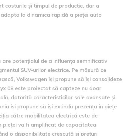
t costurile și timpul de producție, dar a
adapta la dinamica rapidă a pieței auto
lobale
are potențialul de a influența semnificativ
egmentul SUV-urilor electrice. Pe măsură ce
rească, Volkswagen își propune să își consolideze
Unyx 08 este proiectat să capteze nu doar
ală, datorită caracteristicilor sale avansate și
ia își propune să își extindă prezența în piețe
ția către mobilitatea electrică este de
pieței va fi amplificat de capacitatea
d o disponibilitate crescută și prețuri