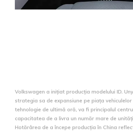
începerea producției în Chi
Volkswagen a inițiat producția modelului ID. Un
strategia sa de expansiune pe piața vehiculelor 
tehnologie de ultimă oră, va fi principalul cent
capacitatea de a livra un număr mare de unități
Hotărârea de a începe producția în China reflec