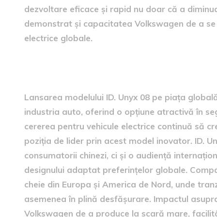
dezvoltare eficace și rapid nu doar că a diminua
demonstrat și capacitatea Volkswagen de a se 
electrice globale.
efectul asupra pieței auto g
Lansarea modelului ID. Unyx 08 pe piața globală 
industria auto, oferind o opțiune atractivă în s
cererea pentru vehicule electrice continuă să c
poziția de lider prin acest model inovator. ID. 
consumatorii chinezi, ci și o audiență internațion
designului adaptat preferințelor globale. Compan
cheie din Europa și America de Nord, unde tranzi
asemenea în plină desfășurare. Impactul asupra 
Volkswagen de a produce la scară mare, facilitân