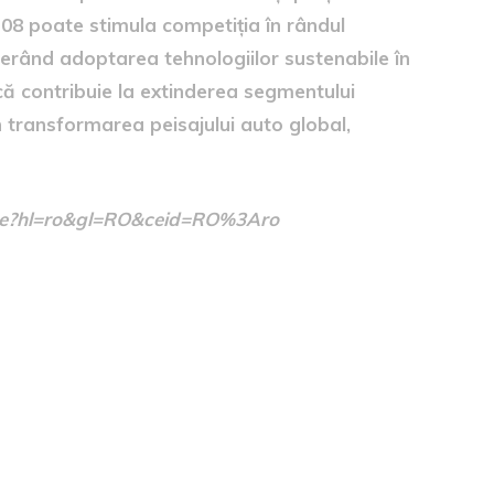
x 08 poate stimula competiția în rândul
lerând adoptarea tehnologiilor sustenabile în
că contribuie la extinderea segmentului
 în transformarea peisajului auto global,
/home?hl=ro&gl=RO&ceid=RO%3Aro