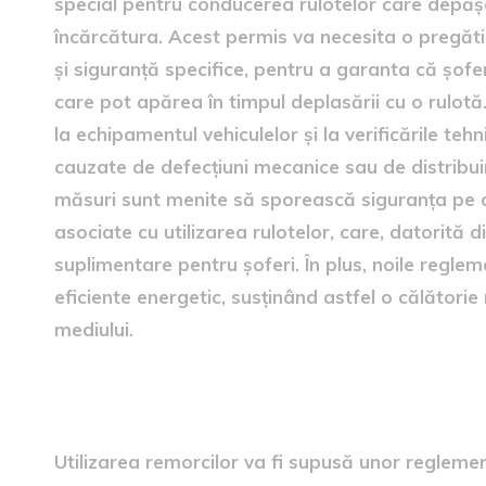
special pentru conducerea rulotelor care depășe
încărcătura. Acest permis va necesita o pregăt
și siguranță specifice, pentru a garanta că șofer
care pot apărea în timpul deplasării cu o rulotă
la echipamentul vehiculelor și la verificările teh
cauzate de defecțiuni mecanice sau de distribu
măsuri sunt menite să sporească siguranța pe d
asociate cu utilizarea rulotelor, care, datorită d
suplimentare pentru șoferi. În plus, noile regle
eficiente energetic, susținând astfel o călători
mediului.
Reglementări noi pentru uti
Utilizarea remorcilor va fi supusă unor reglemen