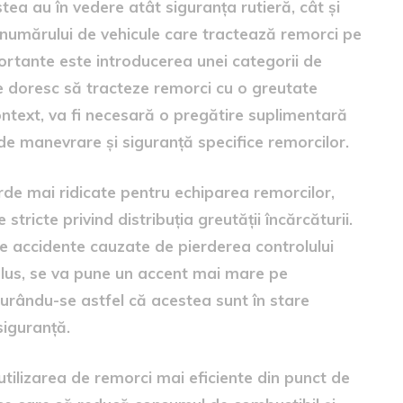
ea au în vedere atât siguranța rutieră, cât și
 numărului de vehicule care tractează remorci pe
ortante este introducerea unei categorii de
e doresc să tracteze remorci cu o greutate
ntext, va fi necesară o pregătire suplimentară
de manevrare și siguranță specifice remorcilor.
e mai ridicate pentru echiparea remorcilor,
 stricte privind distribuția greutății încărcăturii.
e accidente cauzate de pierderea controlului
 plus, se va pune un accent mai mare pe
igurându-se astfel că acestea sunt în stare
siguranță.
ilizarea de remorci mai eficiente din punct de