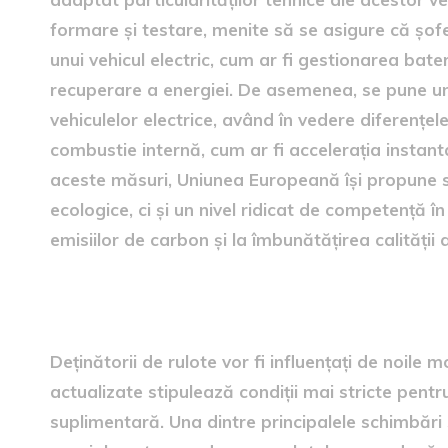
formare și testare, menite să se asigure că șoferi
unui vehicul electric, cum ar fi gestionarea bater
recuperare a energiei. De asemenea, se pune un
vehiculelor electrice, având în vedere diferențe
combustie internă, cum ar fi accelerația instant
aceste măsuri, Uniunea Europeană își propune să
ecologice, ci și un nivel ridicat de competență în
emisiilor de carbon și la îmbunătățirea calității 
Schimbări pentru posesorii 
Deținătorii de rulote vor fi influențați de noile 
actualizate stipulează condiții mai stricte pent
suplimentară. Una dintre principalele schimbări 