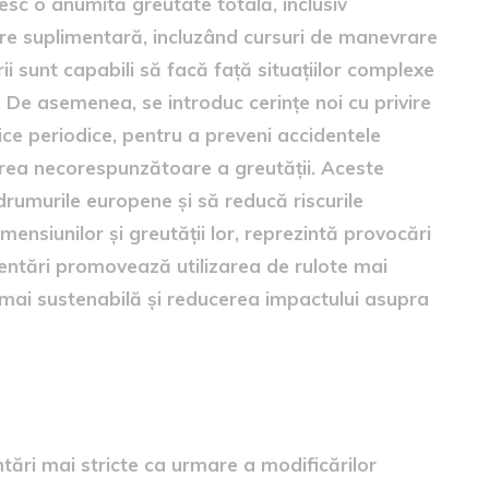
sc o anumită greutate totală, inclusiv
ire suplimentară, incluzând cursuri de manevrare
ii sunt capabili să facă față situațiilor complexe
. De asemenea, se introduc cerințe noi cu privire
nice periodice, pentru a preveni accidentele
irea necorespunzătoare a greutății. Aceste
rumurile europene și să reducă riscurile
imensiunilor și greutății lor, reprezintă provocări
mentări promovează utilizarea de rulote mai
e mai sustenabilă și reducerea impactului asupra
lizarea remorcilor
tări mai stricte ca urmare a modificărilor