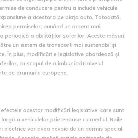
permise de conducere pentru a include vehicule
n expansiune a acestora pe piața auto. Totodată,
nnoirea permiselor, punând un accent mai
periodică a abilităților șoferilor. Aceste măsuri
 către un sistem de transport mai sustenabil și
. În plus, modificările legislative abordează și
erilor, cu scopul de a îmbunătăți nivelul
ente pe drumurile europene.
 mașini electrice
 efectele acestor modificări legislative, care sunt
argă a vehiculelor prietenoase cu mediul. Noile
i electrice vor avea nevoie de un permis special,
hicule. Aceasta implică cerințe adiționale de