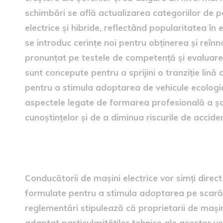
schimbări se află actualizarea categoriilor de 
electrice și hibride, reflectând popularitatea î
se introduc cerințe noi pentru obținerea și reî
pronunțat pe testele de competență și evaluarea 
sunt concepute pentru a sprijini o tranziție lină
pentru a stimula adoptarea de vehicule ecologice
aspectele legate de formarea profesională a șof
cunoștințelor și de a diminua riscurile de accid
Impactul asupra șoferilor de
Conducătorii de mașini electrice vor simți direct
formulate pentru a stimula adoptarea pe scară l
reglementări stipulează că proprietarii de mașin
adaptat particularităților tehnice ale acestor ve