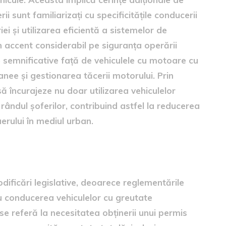
i sunt familiarizați cu specificitățile conducerii
iei și utilizarea eficientă a sistemelor de
 accent considerabil pe siguranța operării
le semnificative față de vehiculele cu motoare cu
anee și gestionarea tăcerii motorului. Prin
 încurajeze nu doar utilizarea vehiculelor
 rândul șoferilor, contribuind astfel la reducerea
aerului în mediul urban.
de rulote
modificări legislative, deoarece reglementările
ru conducerea vehiculelor cu greutate
se referă la necesitatea obținerii unui permis