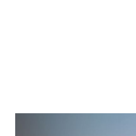
UE schimbă per
de autovehicul