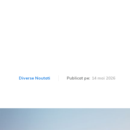
misul de conducere pent
e electrice, influențând și
caravane și remorci.
14 mai 2026
Diverse Noutati
Publicat pe: