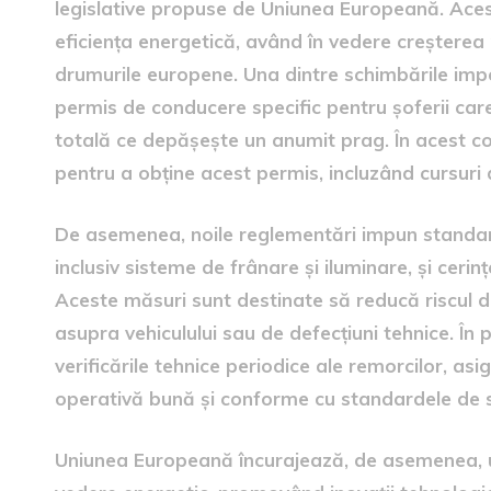
legislative propuse de Uniunea Europeană. Acest
eficiența energetică, având în vedere creșterea
drumurile europene. Una dintre schimbările imp
permis de conducere specific pentru șoferii car
totală ce depășește un anumit prag. În acest co
pentru a obține acest permis, incluzând cursuri 
De asemenea, noile reglementări impun standard
inclusiv sisteme de frânare și iluminare, și cerințe
Aceste măsuri sunt destinate să reducă riscul d
asupra vehiculului sau de defecțiuni tehnice. În
verificările tehnice periodice ale remorcilor, as
operativă bună și conforme cu standardele de 
Uniunea Europeană încurajează, de asemenea, ut