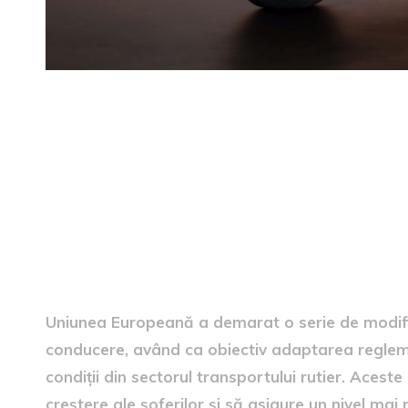
Modificări legislative pentr
Uniunea Europeană a demarat o serie de modific
conducere, având ca obiectiv adaptarea reglemen
condiții din sectorul transportului rutier. Aceste
creștere ale șoferilor și să asigure un nivel mai 