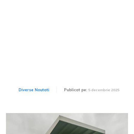
Vehiculele DAC reapar pe
piața românească: Cine
conduce proiectul?
Diverse Noutati
Publicat pe:
5 decembrie 2025