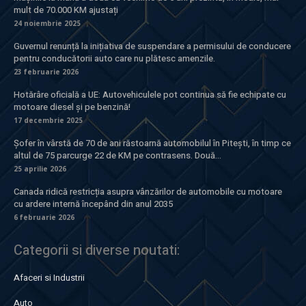
mult de 70.000 KM ajustați
24 noiembrie 2025
Guvernul renunță la inițiativa de suspendare a permisului de conducere
pentru conducătorii auto care nu plătesc amenzile.
23 februarie 2026
Hotărâre oficială a UE: Autovehiculele pot continua să fie echipate cu
motoare diesel și pe benzină!
17 decembrie 2025
Șofer în vârstă de 70 de ani răstoarnă automobilul în Pitești, în timp ce
altul de 75 parcurge 22 de KM pe contrasens. Două...
25 aprilie 2026
Canada ridică restricția asupra vânzărilor de automobile cu motoare
cu ardere internă începând din anul 2035
6 februarie 2026
Categorii si diverse noutati:
Afaceri si Industrii
Auto