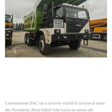
Istoria camioanelor DAC
Camioanele DAC au o istorie vastă în sectorul auto
din România, fiind inițial fabricate la uzina din