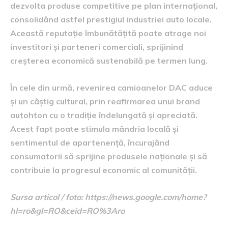
dezvolta produse competitive pe plan internațional,
consolidând astfel prestigiul industriei auto locale.
Această reputație îmbunătățită poate atrage noi
investitori și parteneri comerciali, sprijinind
creșterea economică sustenabilă pe termen lung.
În cele din urmă, revenirea camioanelor DAC aduce
și un câștig cultural, prin reafirmarea unui brand
autohton cu o tradiție îndelungată și apreciată.
Acest fapt poate stimula mândria locală și
sentimentul de apartenență, încurajând
consumatorii să sprijine produsele naționale și să
contribuie la progresul economic al comunității.
Sursa articol / foto: https://news.google.com/home?
hl=ro&gl=RO&ceid=RO%3Aro