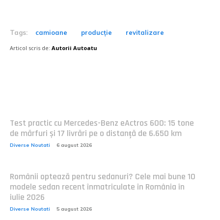
Tags:
camioane
producție
revitalizare
Articol scris de:
Autorii Autoatu
Postari fresh:
Test practic cu Mercedes-Benz eActros 600: 15 tone
de mărfuri și 17 livrări pe o distanță de 6.650 km
Diverse Noutati
6 august 2026
Românii optează pentru sedanuri? Cele mai bune 10
modele sedan recent înmatriculate în România în
iulie 2026
Diverse Noutati
5 august 2026