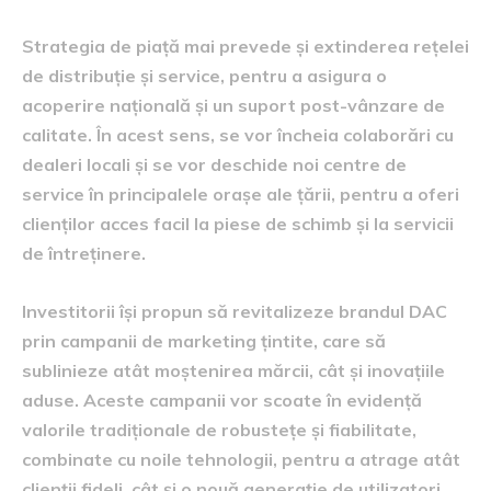
Strategia de piață mai prevede și extinderea rețelei
de distribuție și service, pentru a asigura o
acoperire națională și un suport post-vânzare de
calitate. În acest sens, se vor încheia colaborări cu
dealeri locali și se vor deschide noi centre de
service în principalele orașe ale țării, pentru a oferi
clienților acces facil la piese de schimb și la servicii
de întreținere.
Investitorii își propun să revitalizeze brandul DAC
prin campanii de marketing țintite, care să
sublinieze atât moștenirea mărcii, cât și inovațiile
aduse. Aceste campanii vor scoate în evidență
valorile tradiționale de robustețe și fiabilitate,
combinate cu noile tehnologii, pentru a atrage atât
clienții fideli, cât și o nouă generație de utilizatori.