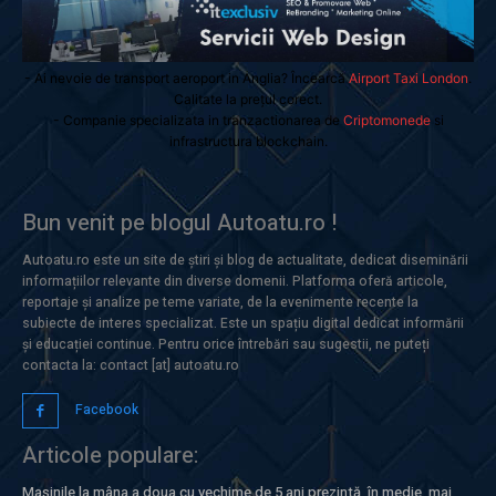
- Ai nevoie de transport aeroport in Anglia? Încearcă
Airport Taxi London
.
Calitate la prețul corect.
- Companie specializata in tranzactionarea de
Criptomonede
si
infrastructura blockchain.
Bun venit pe blogul Autoatu.ro !
Autoatu.ro este un site de știri și blog de actualitate, dedicat diseminării
informațiilor relevante din diverse domenii. Platforma oferă articole,
reportaje și analize pe teme variate, de la evenimente recente la
subiecte de interes specializat. Este un spațiu digital dedicat informării
și educației continue. Pentru orice întrebări sau sugestii, ne puteți
contacta la: contact [at] autoatu.ro
Facebook
Articole populare:
Mașinile la mâna a doua cu vechime de 5 ani prezintă, în medie, mai