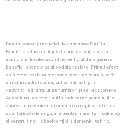
Impactul asupra economiei
locale
Revitalizarea producției de camioane DAC în
România aduce un impact considerabil asupra
economiei locale, având potențialul de a genera
beneficii economice și sociale variate. Primul efect
va fi crearea de numeroase locuri de muncă, atât
direct în cadrul uzinei, cât și indirect, prin
dezvoltarea lanțului de furnizori și servicii conexe.
Acest lucru va contribui la reducerea șomajului în
zonă și la revenirea economică a regiunii, oferind
oportunități de angajare pentru muncitorii calificați
și pentru tinerii absolvenți din domeniul tehnic.