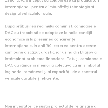
1980, DAC a început să colaboreze cu producători
internaționali pentru a îmbunătăți tehnologia și
designul vehiculelor sale.
După prăbușirea regimului comunist, camioanele
DAC au trebuit să se adapteze la noile condiții
economice și la presiunea concurenței
internaționale. În anii ’90, cererea pentru aceste
camioane a scăzut drastic, iar uzina din Brașov a
întâmpinat probleme financiare. Totuși, camioanele
DAC au rămas în memoria colectivă ca un simbol al
ingineriei românești și al capacității de a construi
vehicule durabile și eficiente.
Cine sunt noii investitori
Noii investitori ce susțin proiectul de relansare a