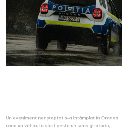
Detalii despre accident
Un eveniment neașteptat s-a întâmplat în Oradea,
când un vehicul a sărit peste un sens giratoriu,