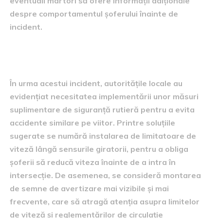
eventuali martori să ofere informații adiționale
despre comportamentul șoferului înainte de
incident.
Măsuri de siguranță rutieră
În urma acestui incident, autoritățile locale au
evidențiat necesitatea implementării unor măsuri
suplimentare de siguranță rutieră pentru a evita
accidente similare pe viitor. Printre soluțiile
sugerate se numără instalarea de limitatoare de
viteză lângă sensurile giratorii, pentru a obliga
șoferii să reducă viteza înainte de a intra în
intersecție. De asemenea, se consideră montarea
de semne de avertizare mai vizibile și mai
frecvente, care să atragă atenția asupra limitelor
de viteză și reglementărilor de circulație