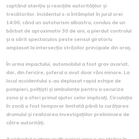
captând atenția și reacțiile autorităților și
trecătorilor. Incidentul s-a întâmplat în jurul orei
14:00, când un autoturism albastru, condus de un
bărbat de aproximativ 30 de ani, a pierdut controlul
și a sărit spectaculos peste sensul giratoriu
amplasat la intersecția străzilor principale din oraș.
În urma impactului, automobilul a fost grav avariat,
dar, din fericire, șoferul a avut doar răni minore. La
locul accidentului s-au deplasat rapid echipe de
pompieri, polițiști și ambulanțe pentru a securiza
zona și a oferi primul ajutor celor implicați. Circulația
în zonă a fost temporar limitată până la curățarea
drumului și realizarea investigațiilor preliminare de
către autorități.
Accidentul a atras mulți curioși care s-au strâns în