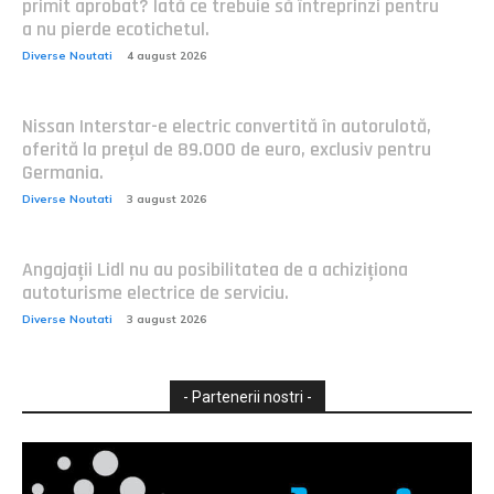
primit aprobat? Iată ce trebuie să întreprinzi pentru
a nu pierde ecotichetul.
Diverse Noutati
4 august 2026
Nissan Interstar-e electric convertită în autorulotă,
oferită la prețul de 89.000 de euro, exclusiv pentru
Germania.
Diverse Noutati
3 august 2026
Angajații Lidl nu au posibilitatea de a achiziționa
autoturisme electrice de serviciu.
Diverse Noutati
3 august 2026
- Partenerii nostri -