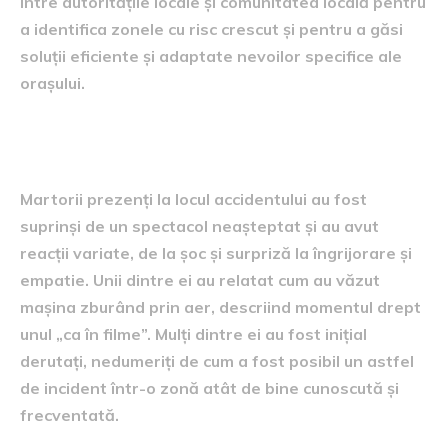
între autoritățile locale și comunitatea locală pentru
a identifica zonele cu risc crescut și pentru a găsi
soluții eficiente și adaptate nevoilor specifice ale
orașului.
Reacții ale martorilor
Martorii prezenți la locul accidentului au fost
suprinși de un spectacol neașteptat și au avut
reacții variate, de la șoc și surpriză la îngrijorare și
empatie. Unii dintre ei au relatat cum au văzut
mașina zburând prin aer, descriind momentul drept
unul „ca în filme”. Mulți dintre ei au fost inițial
derutați, nedumeriți de cum a fost posibil un astfel
de incident într-o zonă atât de bine cunoscută și
frecventată.