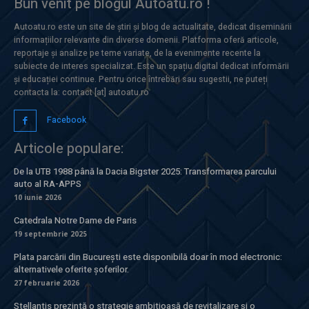
Bun venit pe blogul Autoatu.ro !
Autoatu.ro este un site de știri și blog de actualitate, dedicat diseminării
informațiilor relevante din diverse domenii. Platforma oferă articole,
reportaje și analize pe teme variate, de la evenimente recente la
subiecte de interes specializat. Este un spațiu digital dedicat informării
și educației continue. Pentru orice întrebări sau sugestii, ne puteți
contacta la: contact [at] autoatu.ro
Facebook
Articole populare:
De la UTB 1988 până la Dacia Bigster 2025: Transformarea parcului
auto al RA-APPS
10 iunie 2026
Catedrala Notre Dame de Paris
19 septembrie 2025
Plata parcării din București este disponibilă doar în mod electronic:
alternativele oferite șoferilor.
27 februarie 2026
Stellantis prezintă o strategie ambitioasă de revitalizare și o