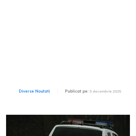
Vehiculul a zburat peste
rond în Oradea: Motivul
coliziunii
Diverse Noutati
Publicat pe:
5 decembrie 2025