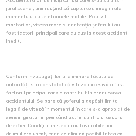
jurul scenei, unii reușind să captureze imagini ale
momentului cu telefoanele mobile. Potrivit
martorilor, viteza mare și neatenția șoferului au
fost factorii principali care au dus la acest accident
inedit.
Cauzele incidentului
Conform investigațiilor preliminare făcute de
autorități, s-a constatat că viteza excesivă a fost
factorul principal care a contribuit la producerea
accidentului. Se pare că șoferul a depășit limita
legală de viteză în momentul în care s-a apropiat de
sensul giratoriu, pierzând astfel controlul asupra
direcției. Condițiile meteo erau favorabile, iar
drumul era uscat, ceea ce elimină posibilitatea ca