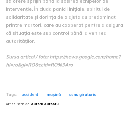
să ofere sprijin până la sosirea echipelor de
intervenție. În ciuda panicii inițiale, spiritul de
solidaritate și dorința de a ajuta au predominat
printre martori, care au cooperat pentru a asigura
că situația este sub control până la venirea
autorităților.
Sursa articol / foto: https://news.google.com/home?
hl=ro&gl=RO&ceid=RO%3Aro
Tags:
accident
mașină
sens giratoriu
Articol scris de:
Autorii Autoatu
Postari fresh: