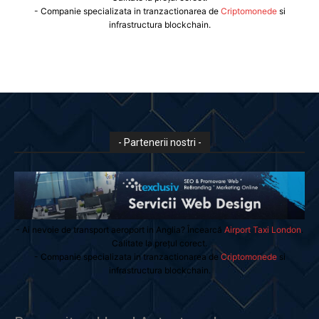
- Companie specializata in tranzactionarea de
Criptomonede
si
infrastructura blockchain.
- Partenerii nostri -
- Ai nevoie de transport aeroport in Anglia? Încearcă
Airport Taxi London
.
Calitate la prețul corect.
- Companie specializata in tranzactionarea de
Criptomonede
si
infrastructura blockchain.