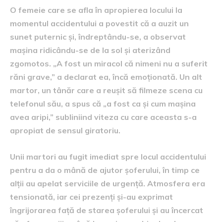
O femeie care se afla în apropierea locului la
momentul accidentului a povestit că a auzit un
sunet puternic și, îndreptându-se, a observat
mașina ridicându-se de la sol și aterizând
zgomotos. „A fost un miracol că nimeni nu a suferit
răni grave,” a declarat ea, încă emoționată. Un alt
martor, un tânăr care a reușit să filmeze scena cu
telefonul său, a spus că „a fost ca și cum mașina
avea aripi,” subliniind viteza cu care aceasta s-a
apropiat de sensul giratoriu.
Unii martori au fugit imediat spre locul accidentului
pentru a da o mână de ajutor șoferului, în timp ce
alții au apelat serviciile de urgență. Atmosfera era
tensionată, iar cei prezenți și-au exprimat
îngrijorarea față de starea șoferului și au încercat