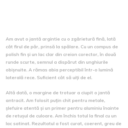
Două exemple din garajul
meu
Am avut o jantă argintie cu o zgârietură fină, lată
cât firul de păr, prinsă la spălare. Cu un compus de
polish fin și un lac clar din creion corector, în două
runde scurte, semnul a dispărut din unghiurile
obișnuite. A rămas abia perceptibil într-o lumină
laterală rece. Suficient cât să uiți de el.
Altă dată, o margine de trotuar a ciupit o jantă
antracit. Am folosit puțin chit pentru metale,
șlefuire atentă și un primer pentru aluminiu înainte
de retușul de culoare. Am închis totul la final cu un
lac satinat. Rezultatul a fost curat, coerent, greu de