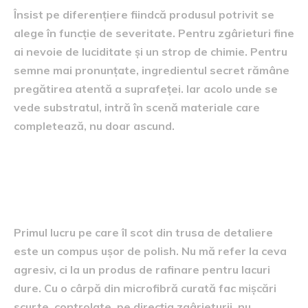
Însist pe diferențiere fiindcă produsul potrivit se
alege în funcție de severitate. Pentru zgârieturi fine
ai nevoie de luciditate și un strop de chimie. Pentru
semne mai pronunțate, ingredientul secret rămâne
pregătirea atentă a suprafeței. Iar acolo unde se
vede substratul, intră în scenă materiale care
completează, nu doar ascund.
Ce funcționează cu adevărat
pentru zgârieturi superficiale
Primul lucru pe care îl scot din trusa de detaliere
este un compus ușor de polish. Nu mă refer la ceva
agresiv, ci la un produs de rafinare pentru lacuri
dure. Cu o cârpă din microfibră curată fac mișcări
scurte, controlate, pe direcția zgârieturii, nu