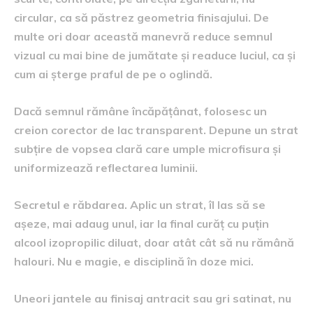
circular, ca să păstrez geometria finisajului. De
multe ori doar această manevră reduce semnul
vizual cu mai bine de jumătate și readuce luciul, ca și
cum ai șterge praful de pe o oglindă.
Dacă semnul rămâne încăpățânat, folosesc un
creion corector de lac transparent. Depune un strat
subțire de vopsea clară care umple microfisura și
uniformizează reflectarea luminii.
Secretul e răbdarea. Aplic un strat, îl las să se
așeze, mai adaug unul, iar la final curăț cu puțin
alcool izopropilic diluat, doar atât cât să nu rămână
halouri. Nu e magie, e disciplină în doze mici.
Uneori jantele au finisaj antracit sau gri satinat, nu