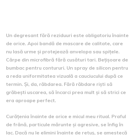
Ce mai pun în trusă și de ce
îmi pasă de curățenie
Un degresant fără reziduuri este obligatoriu înainte
de orice. Apoi bandă de mascare de calitate, care
nu lasă urme și protejează anvelopa sau spițele.
Cârpe din microfibră fără cusături tari. Bețișoare de
bumbac pentru contururi. Un spray de silicon pentru
a reda uniformitatea vizuală a cauciucului după ce
termin. Și, da, răbdarea. Fără răbdare riști să
grăbești uscarea, să încarci prea mult și să strici ce
era aproape perfect.
Curățenia înainte de orice e micul meu ritual. Praful
de frână, particule mărunte și agresive, se înfig în
lac. Dacă nu le elimini înainte de retuș, se amestecă