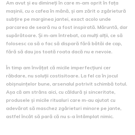
Am avut și eu dimineți în care m-am oprit în fața
mașinii, cu o cafea în mână, și am zărit o zgârietură
subțire pe marginea jantei, exact acolo unde
parcarea de seară nu a fost inspirată. Măruntă, dar
supărătoare. Și m-am întrebat, ca mulți alții, ce să
folosesc ca să o fac să dispară fără bătăi de cap,
fără să dau jos toată roata dacă nu e nevoie.
În timp am învățat că micile imperfecțiuni cer
răbdare, nu soluții costisitoare. La fel ca în jocul
obișnuințelor bune, arsenalul potrivit schimbă totul.
Așa că am strâns aici, cu căldură și sinceritate,
produsele și micile ritualuri care m-au ajutat cu
adevărat să maschez zgârieturi minore pe jante,
astfel încât să pară că nu s-a întâmplat nimic.