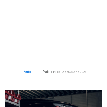
Care sunt cele mai bune
produse pentru mascare
zgârieturi minore pe jante?
Auto
Publicat pe:
2 octombrie 2025