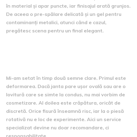
în material și apar puncte, iar finisajul arată grunjos.
De aceea o pre-spălare delicată și un gel pentru
contaminanți metalici, atunci când e cazul,
pregătesc scena pentru un final elegant.
Unde se oprește masca și
începe reparația profesională
Mi-am setat în timp două semne clare. Primul este
deformarea. Dacă janta pare ușor ovală sau are o
lovitură care se simte la condus, nu mai vorbim de
cosmetizare. Al doilea este crăpătura, oricât de
discretă. Orice fisură înseamnă risc, iar la o piesă
rotativă nu e loc de experimente. Aici un service
specializat devine nu doar recomandare, ci
responsabilitate.