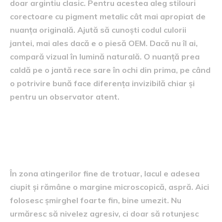
doar argintiu clasic. Pentru acestea aleg stilouri
corectoare cu pigment metalic cât mai apropiat de
nuanța originală. Ajută să cunoști codul culorii
jantei, mai ales dacă e o piesă OEM. Dacă nu îl ai,
compară vizual în lumină naturală. O nuanță prea
caldă pe o jantă rece sare în ochi din prima, pe când
o potrivire bună face diferența invizibilă chiar și
pentru un observator atent.
Când lacul e ciupit și se vede
mat sau albicios
În zona atingerilor fine de trotuar, lacul e adesea
ciupit și rămâne o margine microscopică, aspră. Aici
folosesc șmirghel foarte fin, bine umezit. Nu
urmăresc să nivelez agresiv, ci doar să rotunjesc