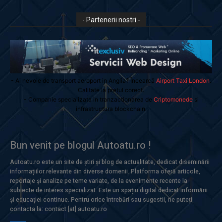
- Partenerii nostri -
- Ai nevoie de transport aeroport in Anglia? Încearcă
Airport Taxi London
.
Calitate la prețul corect.
- Companie specializata in tranzactionarea de
Criptomonede
si
infrastructura blockchain.
Bun venit pe blogul Autoatu.ro !
Autoatu.ro este un site de știri și blog de actualitate, dedicat diseminării
informațiilor relevante din diverse domenii. Platforma oferă articole,
reportaje și analize pe teme variate, de la evenimente recente la
subiecte de interes specializat. Este un spațiu digital dedicat informării
și educației continue. Pentru orice întrebări sau sugestii, ne puteți
contacta la: contact [at] autoatu.ro