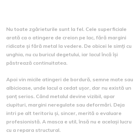
Cum recunoști o zgârietură
„minoră” și de ce contează
Nu toate zgârieturile sunt la fel. Cele superficiale
arată ca o atingere de creion pe lac, fără margini
ridicate și fără metal la vedere. De obicei le simți cu
unghia, nu cu buricul degetului, iar lacul încă își
păstrează continuitatea.
Apoi vin micile atingeri de bordură, semne mate sau
albicioase, unde lacul a cedat ușor, dar nu există un
șanț serios. Când metalul devine vizibil, apar
ciupituri, margini neregulate sau deformări. Deja
intri pe alt teritoriu și, sincer, merită o evaluare
profesionistă. A masca e util, însă nu e același lucru
cu a repara structural.