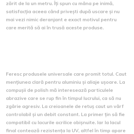
zărit de la un metru. Îți spun cu mâna pe inimă,
satisfacția aceea când privești după uscare și nu
mai vezi nimic deranjant e exact motivul pentru
care merită să ai în trusă aceste produse.
Ce cauți pe etichetă când
cumperi
Feresc produsele universale care promit totul. Caut
mențiunea clară pentru aluminiu și aliaje ușoare. La
compușii de polish mă interesează particulele
abrazive care se rup fin în timpul lucrului, ca să nu
zgârie agresiv. La creioanele de retuș caut un vârf
controlabil și un debit constant. La primer țin să fie
compatibil cu lacurile acrilice obișnuite. Iar la lacul
final contează rezistența la UV, altfel în timp apare