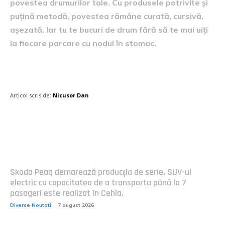
povestea drumurilor tale. Cu produsele potrivite și
puțină metodă, povestea rămâne curată, cursivă,
așezată. Iar tu te bucuri de drum fără să te mai uiți
la fiecare parcare cu nodul în stomac.
Articol scris de:
Nicusor Dan
Postari fresh:
Skoda Peaq demarează producția de serie. SUV-ul
electric cu capacitatea de a transporta până la 7
pasageri este realizat în Cehia.
Diverse Noutati
7 august 2026