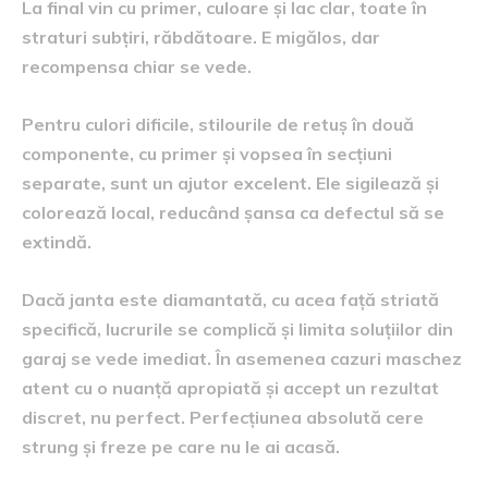
La final vin cu primer, culoare și lac clar, toate în
straturi subțiri, răbdătoare. E migălos, dar
recompensa chiar se vede.
Pentru culori dificile, stilourile de retuș în două
componente, cu primer și vopsea în secțiuni
separate, sunt un ajutor excelent. Ele sigilează și
colorează local, reducând șansa ca defectul să se
extindă.
Dacă janta este diamantată, cu acea față striată
specifică, lucrurile se complică și limita soluțiilor din
garaj se vede imediat. În asemenea cazuri maschez
atent cu o nuanță apropiată și accept un rezultat
discret, nu perfect. Perfecțiunea absolută cere
strung și freze pe care nu le ai acasă.