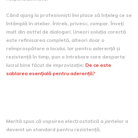
Când ajung la profesioniști îmi place să înțeleg ce se
întâmplă în atelier. Întreb, privesc, compar. Înveți
mult din astfel de dialoguri. Uneori soluția corectă
este refinisarea completă, alteori doar o
reîmprospătare a lacului. Iar pentru aderență și
rezistență în timp, pun o întrebare care desparte
lucrul bine făcut de improvizație:
De ce este
sablarea esențială pentru aderență?
Vopseaua pudră și tentația
durabilității
Merită spus că vopsirea electrostatică a jantelor a
devenit un standard pentru rezistență.