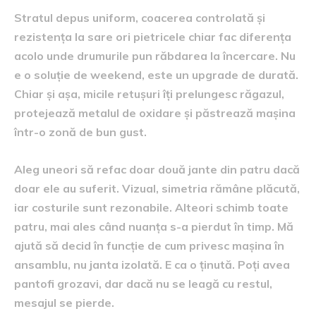
Stratul depus uniform, coacerea controlată și
rezistența la sare ori pietricele chiar fac diferența
acolo unde drumurile pun răbdarea la încercare. Nu
e o soluție de weekend, este un upgrade de durată.
Chiar și așa, micile retușuri îți prelungesc răgazul,
protejează metalul de oxidare și păstrează mașina
într-o zonă de bun gust.
Aleg uneori să refac doar două jante din patru dacă
doar ele au suferit. Vizual, simetria rămâne plăcută,
iar costurile sunt rezonabile. Alteori schimb toate
patru, mai ales când nuanța s-a pierdut în timp. Mă
ajută să decid în funcție de cum privesc mașina în
ansamblu, nu janta izolată. E ca o ținută. Poți avea
pantofi grozavi, dar dacă nu se leagă cu restul,
mesajul se pierde.