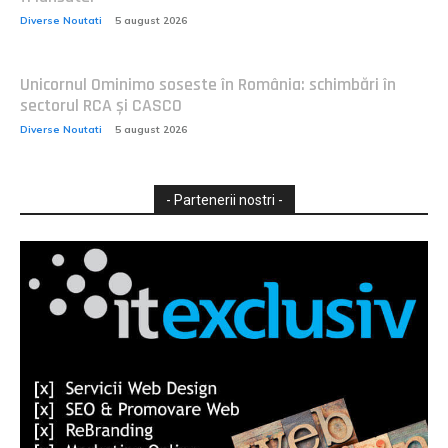
Diverse Noutati
5 august 2026
Unicornul Ominimo soseste în România: schimbări în
sectorul RCA și CASCO
Diverse Noutati
5 august 2026
- Partenerii nostri -