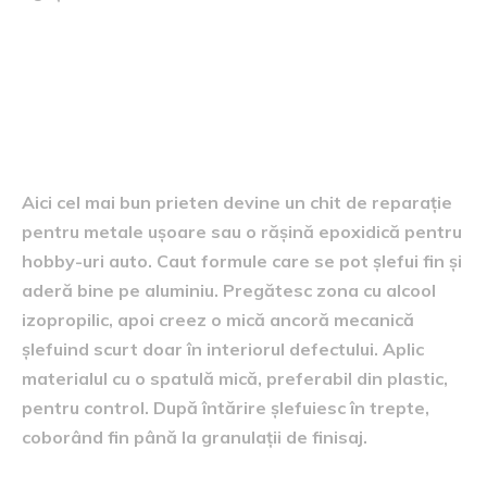
Pentru ciupituri vizibile sau
zgârieturi care au scos
vopseaua
Aici cel mai bun prieten devine un chit de reparație
pentru metale ușoare sau o rășină epoxidică pentru
hobby-uri auto. Caut formule care se pot șlefui fin și
aderă bine pe aluminiu. Pregătesc zona cu alcool
izopropilic, apoi creez o mică ancoră mecanică
șlefuind scurt doar în interiorul defectului. Aplic
materialul cu o spatulă mică, preferabil din plastic,
pentru control. După întărire șlefuiesc în trepte,
coborând fin până la granulații de finisaj.