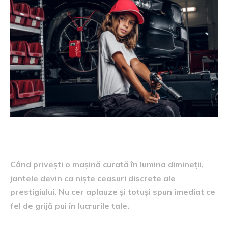
Când privești o mașină curată în lumina dimineții,
jantele devin ca niște ceasuri discrete ale
prestigiului. Nu cer aplauze și totuși spun imediat ce
fel de grijă pui în lucrurile tale.