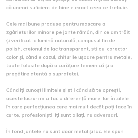
că uneori suficient de bine e exact ceea ce trebuie.
Cele mai bune produse pentru mascare a
zgârieturilor minore pe jante rămân, din ce am trăit
și verificat la lumină naturală, compusul fin de
polish, creionul de lac transparent, stiloul corector
color și, când e cazul, chiturile ușoare pentru metale,
toate folosite după o curățare temeinică și o
pregătire atentă a suprafeței.
Când îți cunoști limitele și știi când să te oprești,
aceste lucruri mici fac o diferență mare. Iar în zilele
în care perfecțiunea cere mai mult decât poți face în
curte, profesioniștii îți sunt aliați, nu adversari.
În fond jantele nu sunt doar metal și lac. Ele spun