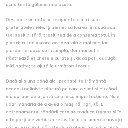
acea tentă gălbuie neplăcută.
Deși pare un detaliu, recipientele mici sunt
preferatele mele. Îți permit să lucrezi în două sau
trei sesiuni fără presiunea de a consuma totul. În
plus riscul de uscare accidentală e mai mic, iar
pierderile, dacă se întâmplă, dor mai puțin.
Păstrează etichetele curate și, dacă poți, adaugă
mici notițe; te ajută la următorul retuș.
Dacă ai ajuns până aici, probabil te frământă
aceeași neliniște plăcută pe care o simt și eu când
mă apropii de o jantă cu o mică imperfecțiune. Nu e
doar mândria de a avea o mașină îngrijită. E
antrenamentul răbdării care se traduce frumos și în
alte părți ale vieții. Un retuș făcut ca lumea te învață
să lucrezi curat, să aștepți, să observi și să accepți