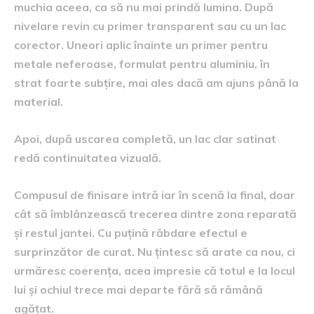
muchia aceea, ca să nu mai prindă lumina. După
nivelare revin cu primer transparent sau cu un lac
corector. Uneori aplic înainte un primer pentru
metale neferoase, formulat pentru aluminiu, în
strat foarte subțire, mai ales dacă am ajuns până la
material.
Apoi, după uscarea completă, un lac clar satinat
redă continuitatea vizuală.
Compusul de finisare intră iar în scenă la final, doar
cât să îmblânzească trecerea dintre zona reparată
și restul jantei. Cu puțină răbdare efectul e
surprinzător de curat. Nu țintesc să arate ca nou, ci
urmăresc coerența, acea impresie că totul e la locul
lui și ochiul trece mai departe fără să rămână
agățat.