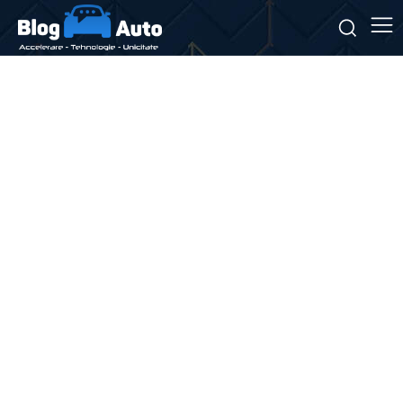
Stiri si noutati despre:
mașini second-hand