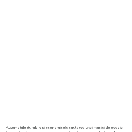
Cele mai bune 10 automobile second-
hand accesibile ca opțiune la modelele
noi: Ce poți cumpăra cu 4.500 de euro?
Automobile durabile și economiceÎn cautarea unei mașini de ocazie,