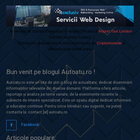
- Ai nevoie de transport aeroport in Anglia? Încearcă
Airport Taxi London
.
Calitate la prețul corect.
- Companie specializata in tranzactionarea de
Criptomonede
si
infrastructura blockchain.
Bun venit pe blogul Autoatu.ro !
Autoatu.ro este un site de știri și blog de actualitate, dedicat diseminării
informațiilor relevante din diverse domenii. Platforma oferă articole,
reportaje și analize pe teme variate, de la evenimente recente la
subiecte de interes specializat. Este un spațiu digital dedicat informării
și educației continue. Pentru orice întrebări sau sugestii, ne puteți
contacta la: contact [at] autoatu.ro
Facebook
Articole populare: