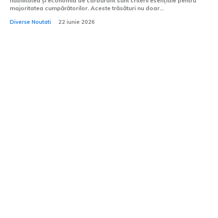
fiabilitatea și economia de carburant sunt criterii esențiale pentru
majoritatea cumpărătorilor. Aceste trăsături nu doar...
Diverse Noutati
22 iunie 2026