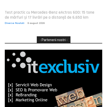
Test practic cu Mercedes-Benz eActros 600: 15 tone
de mărfuri și 17 livrări pe o distanță de 6.650 km
Diverse Noutati
6 august 2026
- Partenerii nostri -