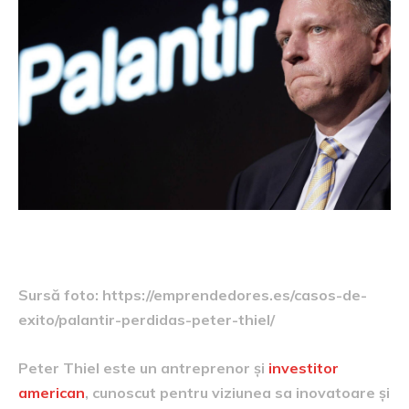
Sursă foto: https://emprendedores.es/casos-de-
exito/palantir-perdidas-peter-thiel/
Peter Thiel este un antreprenor și
investitor
american
, cunoscut pentru viziunea sa inovatoare și