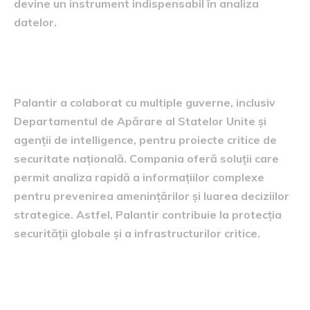
devine un instrument indispensabil în analiza
datelor.
Colaborarea cu guvernele
Palantir a colaborat cu multiple guverne, inclusiv
Departamentul de Apărare al Statelor Unite și
agenții de intelligence, pentru proiecte critice de
securitate națională. Compania oferă soluții care
permit analiza rapidă a informațiilor complexe
pentru prevenirea amenințărilor și luarea deciziilor
strategice. Astfel, Palantir contribuie la protecția
securității globale și a infrastructurilor critice.
Implicații pentru sectorul
privat