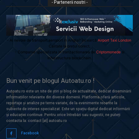
- Partenerii nostri -
- Ai nevoie de transport aeroport in Anglia? Încearcă
Airport Taxi London
.
Calitate la prețul corect.
- Companie specializata in tranzactionarea de
Criptomonede
si
infrastructura blockchain.
Bun venit pe blogul Autoatu.ro !
Autoatu.ro este un site de știri și blog de actualitate, dedicat diseminării
informațiilor relevante din diverse domenii. Platforma oferă articole,
reportaje și analize pe teme variate, de la evenimente recente la
subiecte de interes specializat. Este un spațiu digital dedicat informării
și educației continue. Pentru orice întrebări sau sugestii, ne puteți
contacta la: contact [at] autoatu.ro
Facebook