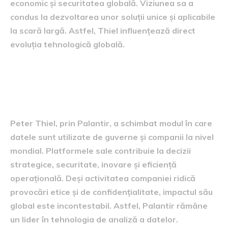
economic și securitatea globală. Viziunea sa a
condus la dezvoltarea unor soluții unice și aplicabile
la scară largă. Astfel, Thiel influențează direct
evoluția tehnologică globală.
Concluzie: Peter Thiel și
Palantir în era digitală
Peter Thiel, prin Palantir, a schimbat modul în care
datele sunt utilizate de guverne și companii la nivel
mondial. Platformele sale contribuie la decizii
strategice, securitate, inovare și eficiență
operațională. Deși activitatea companiei ridică
provocări etice și de confidențialitate, impactul său
global este incontestabil. Astfel, Palantir rămâne
un lider în tehnologia de analiză a datelor.