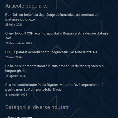
Articole populare:
Românii vor beneficia de plăcuțe de înmatriculare produse din
materiale poloneze.
29 iulie 2026
Chery Tiggo 9 CSH acum disponibil în România! Află despre dotările
sale
10 decembrie 2025
CNIR a parafat acordul pentru segmentul 3 al Autostrăzii A8
29 mai 2026
Ce haine sunt recomandate în ziua procedurii de reperaj stereo cu
harpon ghidat?
26 aprilie 2026
Cea mai costisitoare Dacia Bigster: Metamorfoză impresionantă
pentru noul SUV din portofoliul Dacia.
2 ianuarie 2026
Categorii si diverse noutati:
Afaceri si Industrii