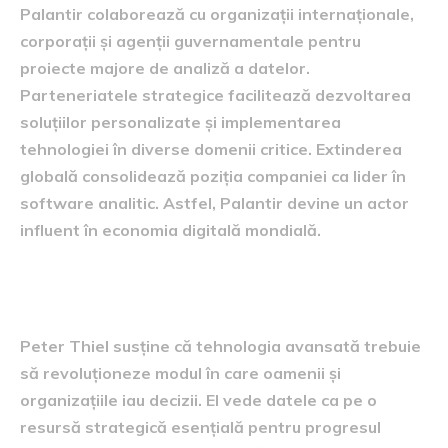
Palantir colaborează cu organizații internaționale,
corporații și agenții guvernamentale pentru
proiecte majore de analiză a datelor.
Parteneriatele strategice facilitează dezvoltarea
soluțiilor personalizate și implementarea
tehnologiei în diverse domenii critice. Extinderea
globală consolidează poziția companiei ca lider în
software analitic. Astfel, Palantir devine un actor
influent în economia digitală mondială.
Viziunea lui Peter Thiel
Peter Thiel susține că tehnologia avansată trebuie
să revoluționeze modul în care oamenii și
organizațiile iau decizii. El vede datele ca pe o
resursă strategică esențială pentru progresul