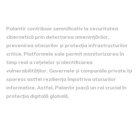
cibernetice
Palantir contribuie semnificativ la securitatea
cibernetică prin detectarea amenințărilor,
prevenirea atacurilor și protecția infrastructurilor
critice. Platformele sale permit monitorizarea în
timp real a rețelelor și identificarea
vulnerabilităților. Guvernele și companiile private își
sporesc astfel reziliența împotriva atacurilor
informatice. Astfel, Palantir joacă un rol crucial în
protecția digitală globală.
Parteneriate strategice și
extinderea internațională