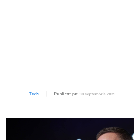
Cine este Peter Thiel și ce
ramificații globale are
compania sa, Palantir?
Tech
Publicat pe:
30 septembrie 2025