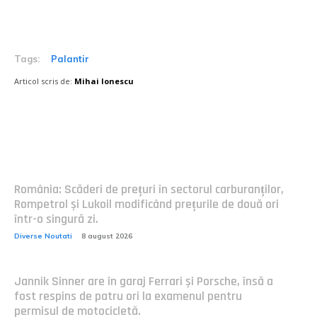
Tags:
Palantir
Articol scris de:
Mihai Ionescu
Postari fresh:
România: Scăderi de prețuri în sectorul carburanților,
Rompetrol și Lukoil modificând prețurile de două ori
într-o singură zi.
Diverse Noutati
8 august 2026
Jannik Sinner are în garaj Ferrari și Porsche, însă a
fost respins de patru ori la examenul pentru
permisul de motocicletă.