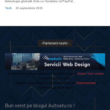
tehnologie globală. Este co-fondator al PayPal...
Tech
30 septembrie 2025
- Partenerii nostri -
- Ai nevoie de transport aeroport in Anglia? Încearcă
Airport Taxi London
.
Calitate la prețul corect.
- Companie specializata in tranzactionarea de
Criptomonede
si
infrastructura blockchain.
Bun venit pe blogul Autoatu.ro !