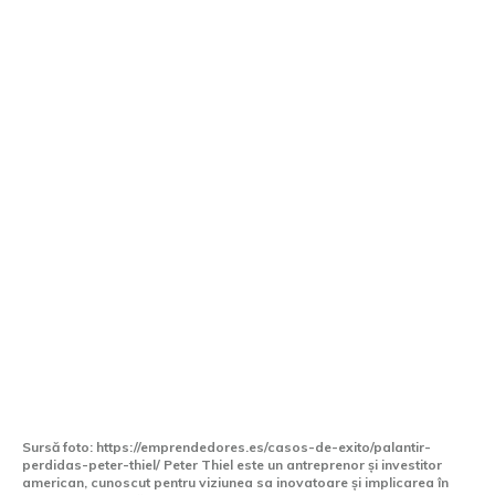
Cine este Peter Thiel și ce ramificații
globale are compania sa, Palantir?
Sursă foto: https://emprendedores.es/casos-de-exito/palantir-
perdidas-peter-thiel/ Peter Thiel este un antreprenor și investitor
american, cunoscut pentru viziunea sa inovatoare și implicarea în