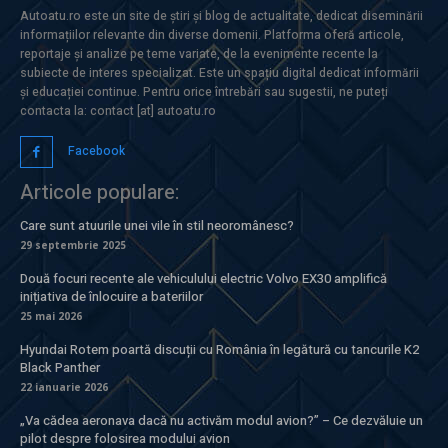
Autoatu.ro este un site de știri și blog de actualitate, dedicat diseminării
informațiilor relevante din diverse domenii. Platforma oferă articole,
reportaje și analize pe teme variate, de la evenimente recente la
subiecte de interes specializat. Este un spațiu digital dedicat informării
și educației continue. Pentru orice întrebări sau sugestii, ne puteți
contacta la: contact [at] autoatu.ro
Facebook
Articole populare:
Care sunt atuurile unei vile în stil neoromânesc?
29 septembrie 2025
Două focuri recente ale vehiculului electric Volvo EX30 amplifică
inițiativa de înlocuire a bateriilor
25 mai 2026
Hyundai Rotem poartă discuții cu România în legătură cu tancurile K2
Black Panther
22 ianuarie 2026
„Va cădea aeronava dacă nu activăm modul avion?” – Ce dezvăluie un
pilot despre folosirea modului avion