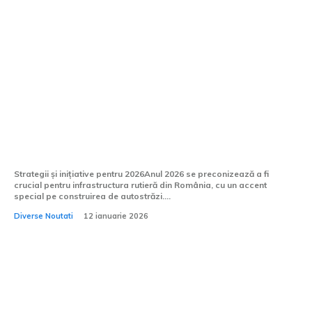
Secretar de stat: Anul 2026 va
reprezenta cel mai important an din
istoria autostrăzilor românești – se vor
deschide până la 285 km noi.
Strategii și inițiative pentru 2026Anul 2026 se preconizează a fi
crucial pentru infrastructura rutieră din România, cu un accent
special pe construirea de autostrăzi....
Diverse Noutati
12 ianuarie 2026