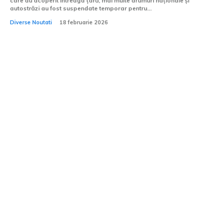
care au acoperit întreaga țară, mai multe drumuri naționale și
autostrăzi au fost suspendate temporar pentru...
Diverse Noutati
18 februarie 2026