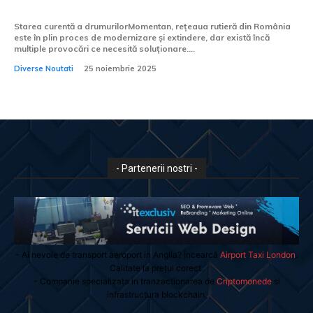
Focșani începând cu 27 noiembrie”
Starea curentă a drumurilorMomentan, rețeaua rutieră din România
este în plin proces de modernizare și extindere, dar există încă
multiple provocări ce necesită soluționare....
Diverse Noutati
25 noiembrie 2025
- Partenerii nostri -
- Ai nevoie de transport aeroport in Anglia? Încearcă
Airport Taxi London
.
Calitate la prețul corect.
- Companie specializata in tranzactionarea de
Criptomonede
si
infrastructura blockchain.