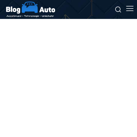
Stiri si noutati despre:
drumuri