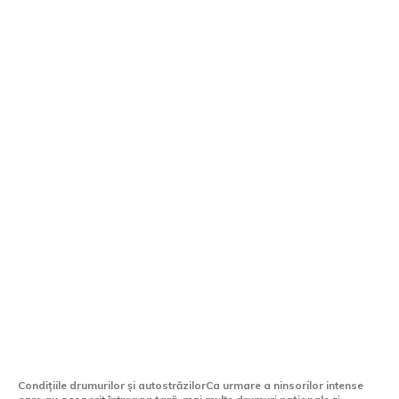
România învăluită în zăpadă: Rute și
autostrăzi blocate, trenuri oprite,
zboruri anulate
Condițiile drumurilor și autostrăzilorCa urmare a ninsorilor intense