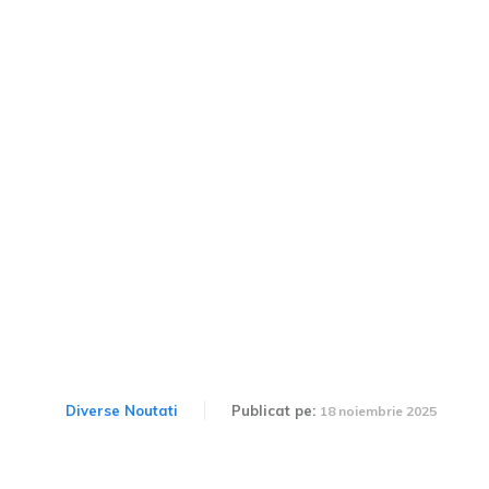
Ford comercializează
mașini second-hand pe
Amazon: Rațiunile
hotărârii de către
compania americană
Diverse Noutati
Publicat pe:
18 noiembrie 2025