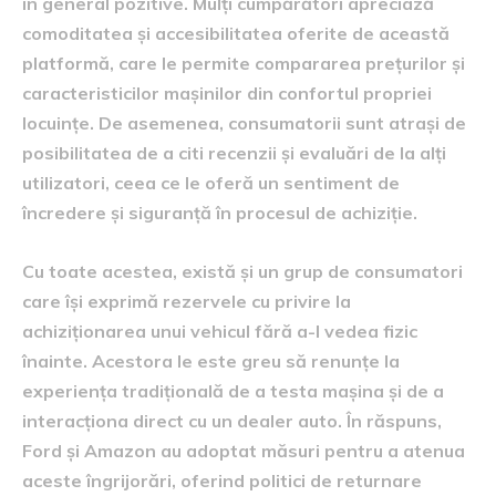
în general pozitive. Mulți cumpărători apreciază
comoditatea și accesibilitatea oferite de această
platformă, care le permite compararea prețurilor și
caracteristicilor mașinilor din confortul propriei
locuințe. De asemenea, consumatorii sunt atrași de
posibilitatea de a citi recenzii și evaluări de la alți
utilizatori, ceea ce le oferă un sentiment de
încredere și siguranță în procesul de achiziție.
Cu toate acestea, există și un grup de consumatori
care își exprimă rezervele cu privire la
achiziționarea unui vehicul fără a-l vedea fizic
înainte. Acestora le este greu să renunțe la
experiența tradițională de a testa mașina și de a
interacționa direct cu un dealer auto. În răspuns,
Ford și Amazon au adoptat măsuri pentru a atenua
aceste îngrijorări, oferind politici de returnare