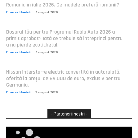
România în iulie 2026. Ce modele preferă românii?
Diverse Noutati
4 august 2026
Dosarul tău pentru Programul Rabla Auto 2026 a
primit aprobat? Iată ce trebuie să întreprinzi pentru
a nu pierde ecotichetul.
Diverse Noutati
4 august 2026
Nissan Interstar-e electric convertită în autorulotă,
oferită la prețul de 89.000 de euro, exclusiv pentru
Germania.
Diverse Noutati
3 august 2026
- Partenerii nostri -