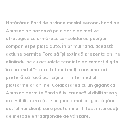
spatele deciziei Ford
Hotărârea Ford de a vinde mașini second-hand pe
Amazon se bazează pe o serie de motive
strategice ce urmăresc consolidarea poziției
companiei pe piața auto. În primul rând, această
acțiune permite Ford să își extindă prezența online,
aliniindu-se cu actualele tendințe de comerț digital,
în contextul în care tot mai mulți consumatori
preferă să facă achiziții prin intermediul
platformelor online. Colaborarea cu un gigant ca
Amazon permite Ford să își crească vizibilitatea și
accesibilitatea către un public mai larg, atrăgând
astfel noi clienți care poate nu ar fi fost interesați
de metodele tradiționale de vânzare.