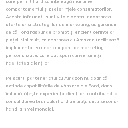
care permit Ford să înțeleagă mai bine
comportamentul și preferințele consumatorilor.
Aceste informații sunt vitale pentru adaptarea
ofertelor și strategiilor de marketing, asigurându-
se că Ford răspunde prompt și eficient cerințelor
pieței. Mai mult, colaborarea cu Amazon facilitează
implementarea unor campanii de marketing
personalizate, care pot spori conversiile și
fidelitatea clienților.
Pe scurt, parteneriatul cu Amazon nu doar că
extinde capabilitățile de vânzare ale Ford, dar și
îmbunătățește experiența clienților, contribuind la
consolidarea brandului Ford pe piața auto second-
hand la nivel mondial.
Impactul asupra pieței auto