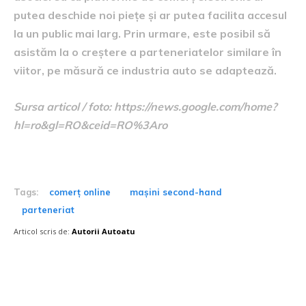
putea deschide noi piețe și ar putea facilita accesul
la un public mai larg. Prin urmare, este posibil să
asistăm la o creștere a parteneriatelor similare în
viitor, pe măsură ce industria auto se adaptează.
Sursa articol / foto: https://news.google.com/home?
hl=ro&gl=RO&ceid=RO%3Aro
Tags:
comerț online
mașini second-hand
parteneriat
Articol scris de:
Autorii Autoatu
Postari fresh: