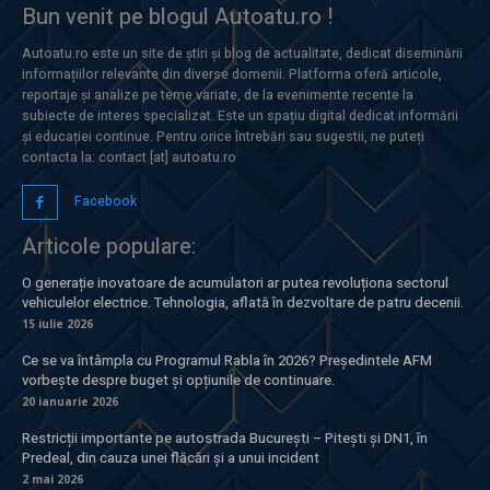
Bun venit pe blogul Autoatu.ro !
Autoatu.ro este un site de știri și blog de actualitate, dedicat diseminării
informațiilor relevante din diverse domenii. Platforma oferă articole,
reportaje și analize pe teme variate, de la evenimente recente la
subiecte de interes specializat. Este un spațiu digital dedicat informării
și educației continue. Pentru orice întrebări sau sugestii, ne puteți
contacta la: contact [at] autoatu.ro
Facebook
Articole populare:
O generație inovatoare de acumulatori ar putea revoluționa sectorul
vehiculelor electrice. Tehnologia, aflată în dezvoltare de patru decenii.
15 iulie 2026
Ce se va întâmpla cu Programul Rabla în 2026? Președintele AFM
vorbește despre buget și opțiunile de continuare.
20 ianuarie 2026
Restricții importante pe autostrada București – Pitești și DN1, în
Predeal, din cauza unei flăcări și a unui incident
2 mai 2026