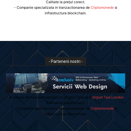
Calitate la prețul corect.
- Companie specializata in tranzactionarea de
Criptomonede
si
infrastructura blockchain.
- Partenerii nostri -
- Ai nevoie de transport aeroport in Anglia? Încearcă
Airport Taxi London
.
Calitate la prețul corect.
- Companie specializata in tranzactionarea de
Criptomonede
si
infrastructura blockchain.