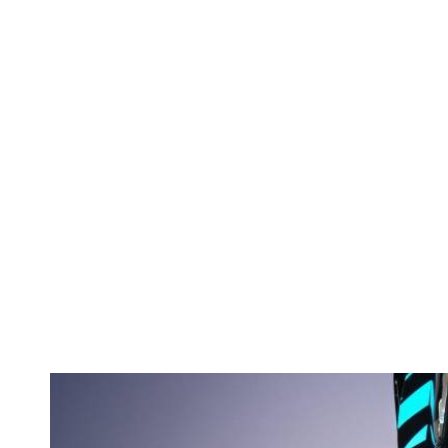
Inovație l
electrică, 