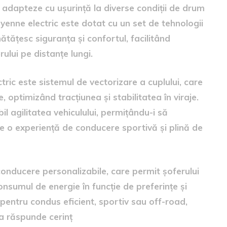
 adapteze cu ușurință la diverse condiții de drum
ayenne electric este dotat cu un set de tehnologii
tățesc siguranța și confortul, facilitând
lui pe distanțe lungi.
tric este sistemul de vectorizare a cuplului, care
e, optimizând tracțiunea și stabilitatea în viraje.
 agilitatea vehiculului, permițându-i să
e o experiență de conducere sportivă și plină de
conducere personalizabile, care permit șoferului
onsumul de energie în funcție de preferințe și
 pentru condus eficient, sportiv sau off-road,
 a răspunde cerinț