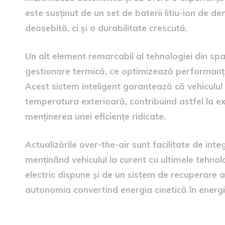
este susținut de un set de baterii litiu-ion de d
deosebită, ci și o durabilitate crescută.
Un alt element remarcabil al tehnologiei din sp
gestionare termică, ce optimizează performanța 
Acest sistem inteligent garantează că vehiculu
temperatura exterioară, contribuind astfel la ext
menținerea unei eficiențe ridicate.
Actualizările over-the-air sunt facilitate de in
menținând vehiculul la curent cu ultimele tehno
electric dispune și de un sistem de recuperare a
autonomia convertind energia cinetică în energie
Autonomia și eficiența ener