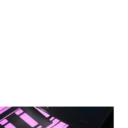
u propulsie
0 km, îmbină
.