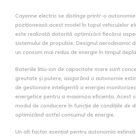
Cayenne electric se distinge printr-o autonomie
poziționează acest model în topul vehiculelor 
este realizată datorită optimizării fiecărui aspec
sistemului de propulsie. Designul aerodinamic di
un consum mai redus de energie în timpul deplas
Bateriile litiu-ion de capacitate mare sunt conce
greutate și putere, asigurând o autonomie extin
de gestionare inteligentă a energiei monitorize
energetice pentru a maximiza eficiența. Acest s
modul de conducere în funcție de condițiile de dr
optimizând astfel consumul de energie.
Un alt factor esențial pentru autonomia extins