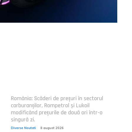
Postari fresh:
România: Scăderi de prețuri în sectorul
carburanților, Rompetrol și Lukoil
modificând prețurile de două ori într-o
singură zi.
Diverse Noutati
8 august 2026