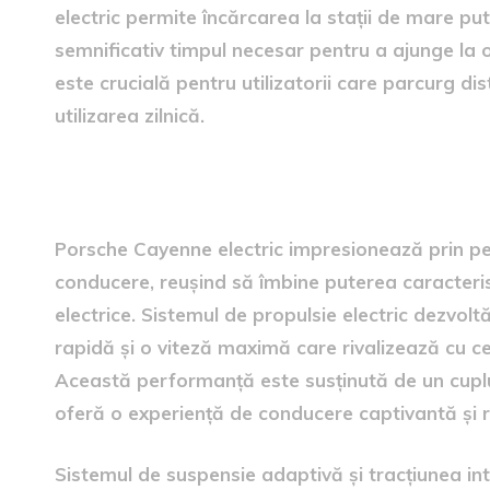
electric permite încărcarea la stații de mare pu
semnificativ timpul necesar pentru a ajunge la
este crucială pentru utilizatorii care parcurg dist
utilizarea zilnică.
Performanța și dinamica veh
Porsche Cayenne electric impresionează prin p
conducere, reușind să îmbine puterea caracterist
electrice. Sistemul de propulsie electric dezvol
rapidă și o viteză maximă care rivalizează cu c
Această performanță este susținută de un cuplu 
oferă o experiență de conducere captivantă și r
Sistemul de suspensie adaptivă și tracțiunea inte