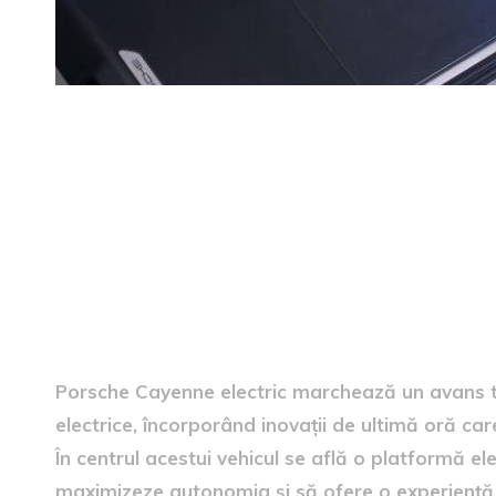
Inovația din spatele Cayenne
Porsche Cayenne electric marchează un avans te
electrice, încorporând inovații de ultimă oră c
În centrul acestui vehicul se află o platformă e
maximizeze autonomia și să ofere o experiență 