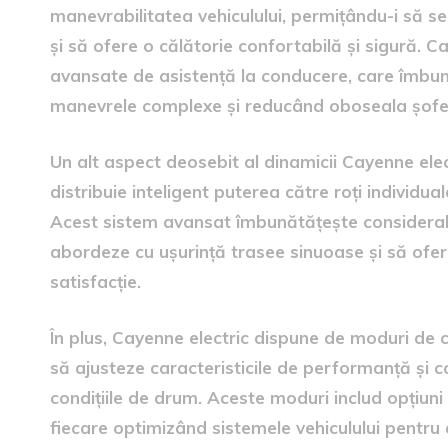
manevrabilitatea vehiculului, permițându-i să se
și să ofere o călătorie confortabilă și sigură. C
avansate de asistență la conducere, care îmbună
manevrele complexe și reducând oboseala șoferu
Un alt aspect deosebit al dinamicii Cayenne elec
distribuie inteligent puterea către roți individual
Acest sistem avansat îmbunătățește considerabil
abordeze cu ușurință trasee sinuoase și să ofer
satisfacție.
În plus, Cayenne electric dispune de moduri de 
să ajusteze caracteristicile de performanță și c
condițiile de drum. Aceste moduri includ opțiuni
fiecare optimizând sistemele vehiculului pentru