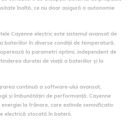
ensitate înaltă, ce nu doar asigură o autonomie
atele Cayenne electric este sistemul avansat de
bateriilor în diverse condiții de temperatură.
l operează la parametri optimi, independent de
inderea duratei de viață a bateriilor și la
tegrarea continuă a software-ului avansat,
logii și îmbunătățiri de performanță. Cayenne
 energiei la frânare, care extinde semnificativ
 electrică stocată în baterii.
getică