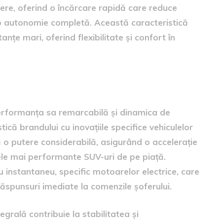
tere, oferind o încărcare rapidă care reduce
 o autonomie completă. Această caracteristică
anțe mari, oferind flexibilitate și confort în
iculului
erformanța sa remarcabilă și dinamica de
ică brandului cu inovațiile specifice vehiculelor
tă o putere considerabilă, asigurând o accelerație
ele mai performante SUV-uri de pe piață.
instantaneu, specific motoarelor electrice, care
ăspunsuri imediate la comenzile șoferului.
grală contribuie la stabilitatea și