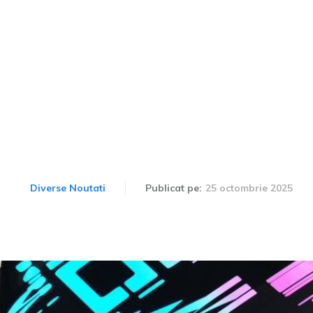
a tensiuni mari: Cayenne c
având o autonomie de 60
eficiența cu performanța
25 octombrie 2025
Diverse Noutati
Publicat pe: