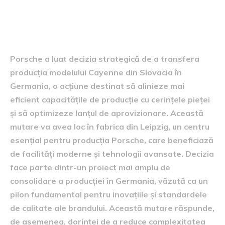
Transferul producției
Cayenne
Porsche a luat decizia strategică de a transfera
producția modelului Cayenne din Slovacia în
Germania, o acțiune destinat să alinieze mai
eficient capacitățile de producție cu cerințele pieței
și să optimizeze lanțul de aprovizionare. Această
mutare va avea loc în fabrica din Leipzig, un centru
esențial pentru producția Porsche, care beneficiază
de facilități moderne și tehnologii avansate. Decizia
face parte dintr-un proiect mai amplu de
consolidare a producției în Germania, văzută ca un
pilon fundamental pentru inovațiile și standardele
de calitate ale brandului. Această mutare răspunde,
de asemenea, dorinței de a reduce complexitatea