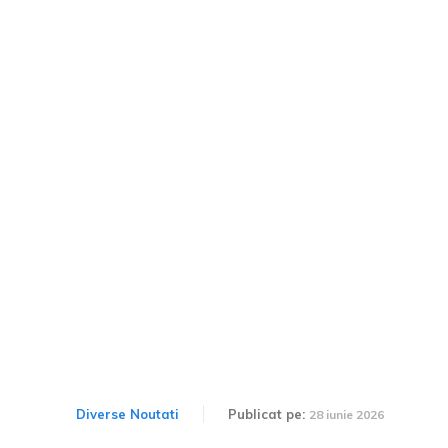
Porsche moves Cayenne
manufacturing from
Slovakia to Germany. This
choice may preserve jobs,
but it carries a significant
stipulation.
Diverse Noutati
Publicat pe:
28 iunie 2026