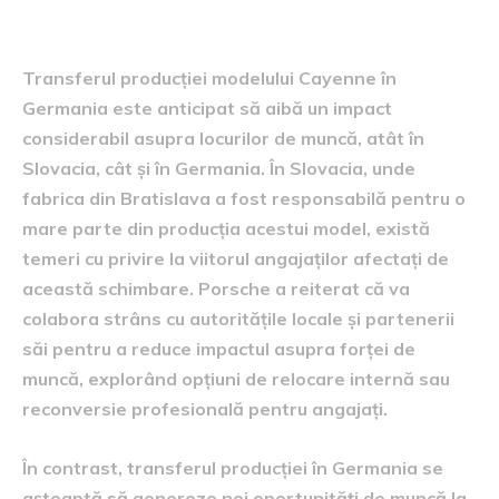
muncă
Transferul producției modelului Cayenne în
Germania este anticipat să aibă un impact
considerabil asupra locurilor de muncă, atât în
Slovacia, cât și în Germania. În Slovacia, unde
fabrica din Bratislava a fost responsabilă pentru o
mare parte din producția acestui model, există
temeri cu privire la viitorul angajaților afectați de
această schimbare. Porsche a reiterat că va
colabora strâns cu autoritățile locale și partenerii
săi pentru a reduce impactul asupra forței de
muncă, explorând opțiuni de relocare internă sau
reconversie profesională pentru angajați.
În contrast, transferul producției în Germania se
așteaptă să genereze noi oportunități de muncă la