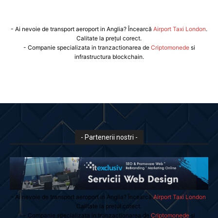
- Ai nevoie de transport aeroport in Anglia? Încearcă
Airport Taxi London
.
Calitate la prețul corect.
- Companie specializata in tranzactionarea de
Criptomonede
si
infrastructura blockchain.
- Partenerii nostri -
- Ai nevoie de transport aeroport in Anglia? Încearcă
Airport Taxi London
.
Calitate la prețul corect.
- Companie specializata in tranzactionarea de
Criptomonede
si