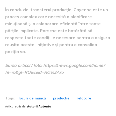
În concluzie, transferul producției Cayenne este un
proces complex care necesită o planificare
minuțioasă și o colaborare eficientă între toate
părțile implicate. Porsche este hotărâtă să
respecte toate condițiile necesare pentru a asigura
reușita acestei inițiative și pentru a consolida
poziția sa.
Sursa articol / foto: https://news.google.com/home?
hl=ro&gl=RO&ceid=RO%3Aro
Tags:
locuri de muncă
producție
relocare
Articol scris de:
Autorii Autoatu