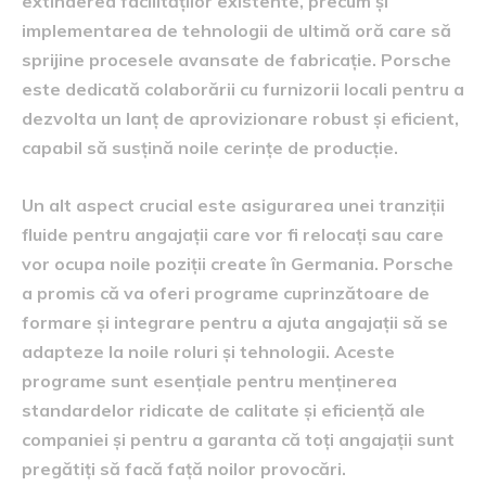
extinderea facilităților existente, precum și
implementarea de tehnologii de ultimă oră care să
sprijine procesele avansate de fabricație. Porsche
este dedicată colaborării cu furnizorii locali pentru a
dezvolta un lanț de aprovizionare robust și eficient,
capabil să susțină noile cerințe de producție.
Un alt aspect crucial este asigurarea unei tranziții
fluide pentru angajații care vor fi relocați sau care
vor ocupa noile poziții create în Germania. Porsche
a promis că va oferi programe cuprinzătoare de
formare și integrare pentru a ajuta angajații să se
adapteze la noile roluri și tehnologii. Aceste
programe sunt esențiale pentru menținerea
standardelor ridicate de calitate și eficiență ale
companiei și pentru a garanta că toți angajații sunt
pregătiți să facă față noilor provocări.