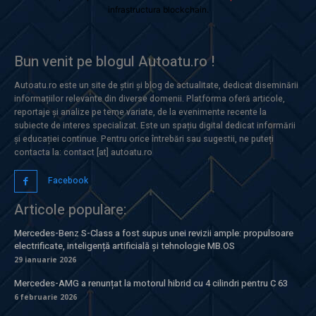
infrastructura blockchain.
Bun venit pe blogul Autoatu.ro !
Autoatu.ro este un site de știri și blog de actualitate, dedicat diseminării
informațiilor relevante din diverse domenii. Platforma oferă articole,
reportaje și analize pe teme variate, de la evenimente recente la
subiecte de interes specializat. Este un spațiu digital dedicat informării
și educației continue. Pentru orice întrebări sau sugestii, ne puteți
contacta la: contact [at] autoatu.ro
Facebook
Articole populare:
Mercedes-Benz S-Class a fost supus unei revizii ample: propulsoare
electrificate, inteligență artificială și tehnologie MB.OS
29 ianuarie 2026
Mercedes-AMG a renunțat la motorul hibrid cu 4 cilindri pentru C 63
6 februarie 2026