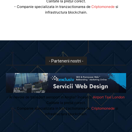
Calitate la prețul corect.
- Companie specializata in tranzactionarea de
Criptomonede
si
infrastructura blockchain.
- Partenerii nostri -
- Ai nevoie de transport aeroport in Anglia? Încearcă
Airport Taxi London
.
Calitate la prețul corect.
- Companie specializata in tranzactionarea de
Criptomonede
si
infrastructura blockchain.