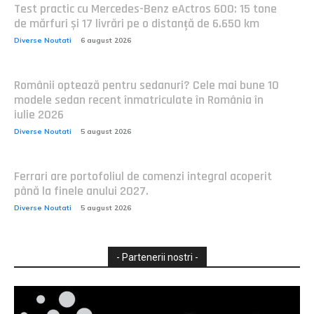
Test practic cu Mercedes-Benz eActros 600: 15 tone
de mărfuri și 17 livrări pe o distanță de 6.650 km
Diverse Noutati
6 august 2026
Românii optează pentru sedanuri? Cele mai bune 10
modele sedan recent înmatriculate în România în
iulie 2026
Diverse Noutati
5 august 2026
Ferrari are portofoliul de comenzi integral acoperit
până la finele anului 2027.
Diverse Noutati
5 august 2026
- Partenerii nostri -