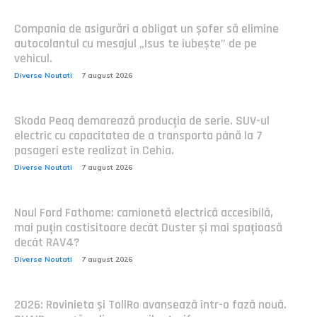
Compania de asigurări a obligat un șofer să elimine
autocolantul cu mesajul „Isus te iubește” de pe
vehicul.
Diverse Noutati
7 august 2026
Skoda Peaq demarează producția de serie. SUV-ul
electric cu capacitatea de a transporta până la 7
pasageri este realizat în Cehia.
Diverse Noutati
7 august 2026
Noul Ford Fathome: camionetă electrică accesibilă,
mai puțin costisitoare decât Duster și mai spațioasă
decât RAV4?
Diverse Noutati
7 august 2026
2026: Rovinieta și TollRo avansează într-o fază nouă.