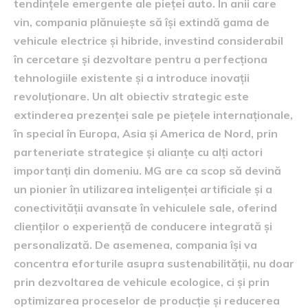
tendințele emergente ale pieței auto. În anii care
vin, compania plănuiește să își extindă gama de
vehicule electrice și hibride, investind considerabil
în cercetare și dezvoltare pentru a perfecționa
tehnologiile existente și a introduce inovații
revoluționare. Un alt obiectiv strategic este
extinderea prezenței sale pe piețele internaționale,
în special în Europa, Asia și America de Nord, prin
parteneriate strategice și alianțe cu alți actori
importanți din domeniu. MG are ca scop să devină
un pionier în utilizarea inteligenței artificiale și a
conectivității avansate în vehiculele sale, oferind
clienților o experiență de conducere integrată și
personalizată. De asemenea, compania își va
concentra eforturile asupra sustenabilității, nu doar
prin dezvoltarea de vehicule ecologice, ci și prin
optimizarea proceselor de producție și reducerea