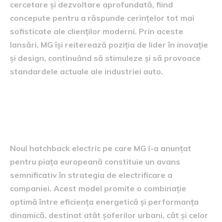
cercetare și dezvoltare aprofundată, fiind
concepute pentru a răspunde cerințelor tot mai
sofisticate ale clienților moderni. Prin aceste
lansări, MG își reiterează poziția de lider în inovație
și design, continuând să stimuleze și să provoace
standardele actuale ale industriei auto.
detalii despre hatchback-ul
electric
Noul hatchback electric pe care MG l-a anunțat
pentru piața europeană constituie un avans
semnificativ în strategia de electrificare a
companiei. Acest model promite o combinație
optimă între eficiența energetică și performanța
dinamică, destinat atât șoferilor urbani, cât și celor