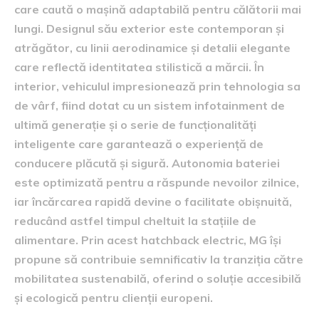
care caută o mașină adaptabilă pentru călătorii mai
lungi. Designul său exterior este contemporan și
atrăgător, cu linii aerodinamice și detalii elegante
care reflectă identitatea stilistică a mărcii. În
interior, vehiculul impresionează prin tehnologia sa
de vârf, fiind dotat cu un sistem infotainment de
ultimă generație și o serie de funcționalități
inteligente care garantează o experiență de
conducere plăcută și sigură. Autonomia bateriei
este optimizată pentru a răspunde nevoilor zilnice,
iar încărcarea rapidă devine o facilitate obișnuită,
reducând astfel timpul cheltuit la stațiile de
alimentare. Prin acest hatchback electric, MG își
propune să contribuie semnificativ la tranziția către
mobilitatea sustenabilă, oferind o soluție accesibilă
și ecologică pentru clienții europeni.