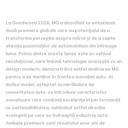
mondiale
La Goodwood 2026, MG a dezvăluit cu entuziasm
două premiere globale care au potențialul de a
transforma percepția asupra mărcii și de a capta
atenția pasionaților de automobilism din întreaga
lume. Prima dintre aceste lanse este un vehicul
revoluționar, care îmbină tehnologia avansată cu un
design modern, demonstrând astfel dedicarea MG
pentru a se menține în fruntea inovației auto. Al
doilea model, așteptat cu nerăbdare de
comunitatea auto, va introduce caracteristici
inovatoare care combină excelența în performanță
cu sustenabilitatea, subliniind astfel direcția
ecologică pe care se îndreaptă industria auto.
Ambele premiere sunt rezultatul unor ani de