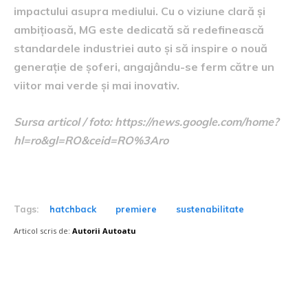
impactului asupra mediului. Cu o viziune clară și
ambițioasă, MG este dedicată să redefinească
standardele industriei auto și să inspire o nouă
generație de șoferi, angajându-se ferm către un
viitor mai verde și mai inovativ.
Sursa articol / foto: https://news.google.com/home?
hl=ro&gl=RO&ceid=RO%3Aro
Tags:
hatchback
premiere
sustenabilitate
Articol scris de:
Autorii Autoatu
Postari fresh: