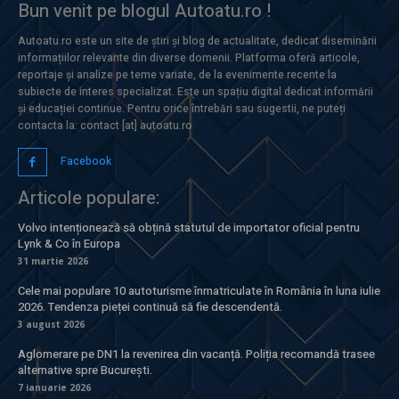
Bun venit pe blogul Autoatu.ro !
Autoatu.ro este un site de știri și blog de actualitate, dedicat diseminării
informațiilor relevante din diverse domenii. Platforma oferă articole,
reportaje și analize pe teme variate, de la evenimente recente la
subiecte de interes specializat. Este un spațiu digital dedicat informării
și educației continue. Pentru orice întrebări sau sugestii, ne puteți
contacta la: contact [at] autoatu.ro
Facebook
Articole populare:
Volvo intenționează să obțină statutul de importator oficial pentru
Lynk & Co în Europa
31 martie 2026
Cele mai populare 10 autoturisme înmatriculate în România în luna iulie
2026. Tendenza pieței continuă să fie descendentă.
3 august 2026
Aglomerare pe DN1 la revenirea din vacanță. Poliția recomandă trasee
alternative spre București.
7 ianuarie 2026