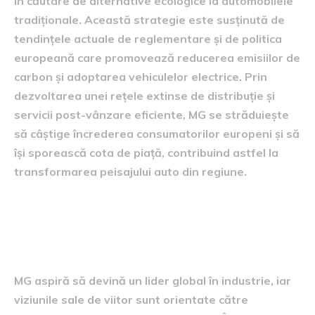
în căutare de alternative ecologice la automobilele
tradiționale. Această strategie este susținută de
tendințele actuale de reglementare și de politica
europeană care promovează reducerea emisiilor de
carbon și adoptarea vehiculelor electrice. Prin
dezvoltarea unei rețele extinse de distribuție și
servicii post-vânzare eficiente, MG se străduiește
să câștige încrederea consumatorilor europeni și să
își sporească cota de piață, contribuind astfel la
transformarea peisajului auto din regiune.
perspectivele viitoare ale
mărcii MG
MG aspiră să devină un lider global în industrie, iar
viziunile sale de viitor sunt orientate către