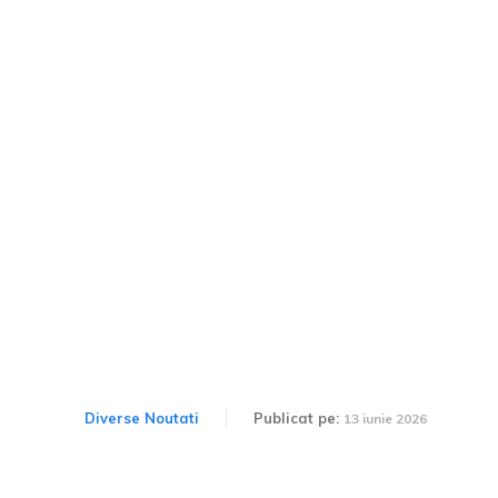
MG dezvăluie două
premiere globale la
Goodwood 2026 și un nou
hatchback electric destinat
Europei.
Diverse Noutati
Publicat pe:
13 iunie 2026