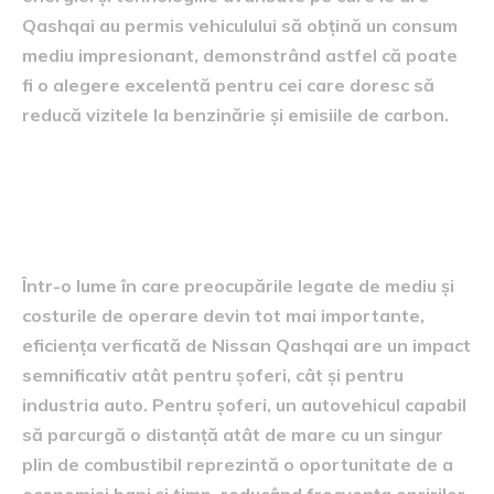
Qashqai au permis vehiculului să obțină un consum
mediu impresionant, demonstrând astfel că poate
fi o alegere excelentă pentru cei care doresc să
reducă vizitele la benzinărie și emisiile de carbon.
implicațiile eficienței pentru
șoferi și industrie
Într-o lume în care preocupările legate de mediu și
costurile de operare devin tot mai importante,
eficiența verficată de Nissan Qashqai are un impact
semnificativ atât pentru șoferi, cât și pentru
industria auto. Pentru șoferi, un autovehicul capabil
să parcurgă o distanță atât de mare cu un singur
plin de combustibil reprezintă o oportunitate de a
economisi bani și timp, reducând frecvența opririlor