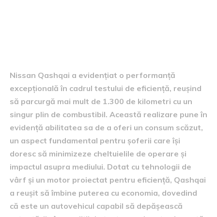
performanța nissan qashqai
în testul de eficiență
Nissan Qashqai a evidențiat o performanță
excepțională în cadrul testului de eficiență, reușind
să parcurgă mai mult de 1.300 de kilometri cu un
singur plin de combustibil. Această realizare pune în
evidență abilitatea sa de a oferi un consum scăzut,
un aspect fundamental pentru șoferii care își
doresc să minimizeze cheltuielile de operare și
impactul asupra mediului. Dotat cu tehnologii de
vârf și un motor proiectat pentru eficiență, Qashqai
a reușit să îmbine puterea cu economia, dovedind
că este un autovehicul capabil să depășească