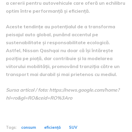
a cererii pentru autovehicule care oferă un echilibru
optim între performanță și eficiență.
Aceste tendințe au potențialul de a transforma
peisajul auto global, punând accentul pe
sustenabilitate și responsabilitate ecologică.
Astfel, Nissan Qashqai nu doar că își întărește
poziția pe piață, dar contribuie și la modelarea
viitorului mobilității, promovând tranziția către un
transport mai durabil și mai prietenos cu mediul.
Sursa articol / foto: https://news.google.com/home?
hl=ro&gl=RO&ceid=RO%3Aro
Tags:
consum
eficiență
SUV