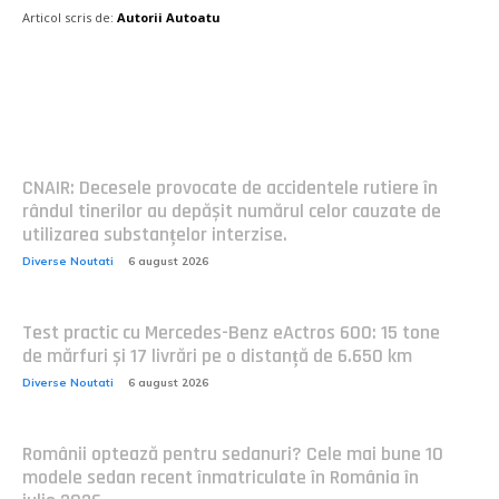
Articol scris de:
Autorii Autoatu
Postari fresh:
CNAIR: Decesele provocate de accidentele rutiere în
rândul tinerilor au depășit numărul celor cauzate de
utilizarea substanțelor interzise.
Diverse Noutati
6 august 2026
Test practic cu Mercedes-Benz eActros 600: 15 tone
de mărfuri și 17 livrări pe o distanță de 6.650 km
Diverse Noutati
6 august 2026
Românii optează pentru sedanuri? Cele mai bune 10
modele sedan recent înmatriculate în România în