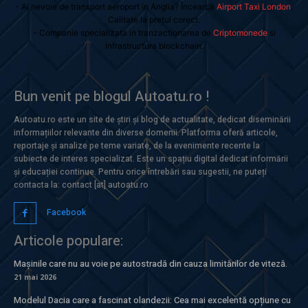
- Ai nevoie de transport aeroport in Anglia? Încearcă
Airport Taxi London
.
Calitate la prețul corect.
- Companie specializata in tranzactionarea de
Criptomonede
si
infrastructura blockchain.
Bun venit pe blogul Autoatu.ro !
Autoatu.ro este un site de știri și blog de actualitate, dedicat diseminării
informațiilor relevante din diverse domenii. Platforma oferă articole,
reportaje și analize pe teme variate, de la evenimente recente la
subiecte de interes specializat. Este un spațiu digital dedicat informării
și educației continue. Pentru orice întrebări sau sugestii, ne puteți
contacta la: contact [at] autoatu.ro
Facebook
Articole populare:
Mașinile care nu au voie pe autostradă din cauza limitărilor de viteză.
21 mai 2026
Modelul Dacia care a fascinat olandezii: Cea mai excelentă opțiune cu