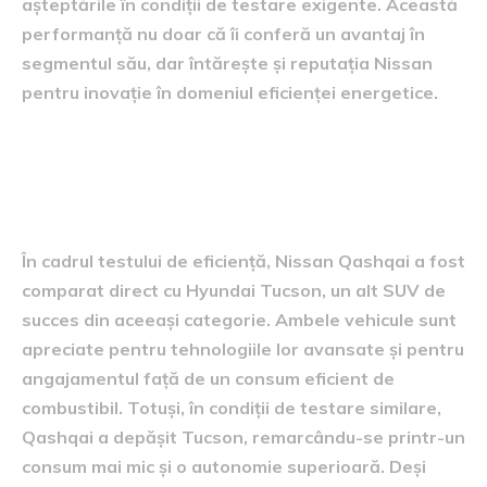
așteptările în condiții de testare exigente. Această
performanță nu doar că îi conferă un avantaj în
segmentul său, dar întărește și reputația Nissan
pentru inovație în domeniul eficienței energetice.
comparație directă cu
hyundai tucson
În cadrul testului de eficiență, Nissan Qashqai a fost
comparat direct cu Hyundai Tucson, un alt SUV de
succes din aceeași categorie. Ambele vehicule sunt
apreciate pentru tehnologiile lor avansate și pentru
angajamentul față de un consum eficient de
combustibil. Totuși, în condiții de testare similare,
Qashqai a depășit Tucson, remarcându-se printr-un
consum mai mic și o autonomie superioară. Deși