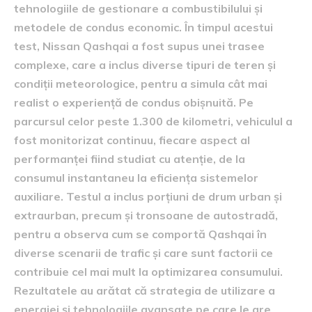
tehnologiile de gestionare a combustibilului și
metodele de condus economic. În timpul acestui
test, Nissan Qashqai a fost supus unei trasee
complexe, care a inclus diverse tipuri de teren și
condiții meteorologice, pentru a simula cât mai
realist o experiență de condus obișnuită. Pe
parcursul celor peste 1.300 de kilometri, vehiculul a
fost monitorizat continuu, fiecare aspect al
performanței fiind studiat cu atenție, de la
consumul instantaneu la eficiența sistemelor
auxiliare. Testul a inclus porțiuni de drum urban și
extraurban, precum și tronsoane de autostradă,
pentru a observa cum se comportă Qashqai în
diverse scenarii de trafic și care sunt factorii ce
contribuie cel mai mult la optimizarea consumului.
Rezultatele au arătat că strategia de utilizare a
energiei și tehnologiile avansate pe care le are