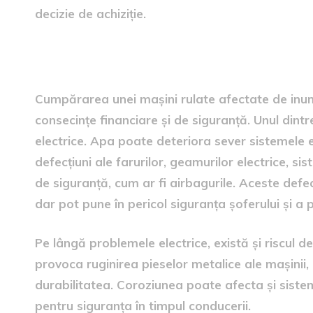
decizie de achiziție.
Riscurile cumpărării unei 
Cumpărarea unei mașini rulate afectate de inun
consecințe financiare și de siguranță. Unul dint
electrice. Apa poate deteriora sever sistemele e
defecțiuni ale farurilor, geamurilor electrice, si
de siguranță, cum ar fi airbagurile. Aceste defe
dar pot pune în pericol siguranța șoferului și a 
Pe lângă problemele electrice, există și riscul 
provoca ruginirea pieselor metalice ale mașinii,
durabilitatea. Coroziunea poate afecta și siste
pentru siguranța în timpul conducerii.