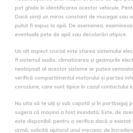
pot ghida în identificarea acestor vehicule. Pentr
Dacă simți un miros constant de mucegai sau ume
putut fi expus la apă. De asemenea, examinează 
eventuale pete de apă sau decolorări atipice.
Un alt aspect crucial este starea sistemului elec
fi sistemul audio, climatizarea și geamurile el
neobișnuit al acestor sisteme ar putea semnal
verifică compartimentul motorului și partea inf
coroziune, care sunt tipice în cazul contactului 
Nu uita să te uiți și sub capotă și în portbagaj 
sugera că mașina a fost inundată. Este, de asemen
este disponibil, pentru a verifica dacă a existat 
urmă, solicită ajutorul unui mecanic de încredere