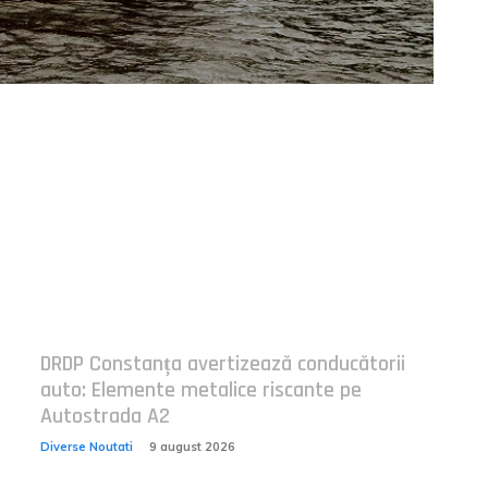
Postari fresh:
DRDP Constanța avertizează conducătorii
auto: Elemente metalice riscante pe
Autostrada A2
Diverse Noutati
9 august 2026