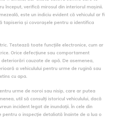
u început, verifică mirosul din interiorul mașinii.
zeală, este un indiciu evident că vehiculul ar fi
tapiseria și covorașele pentru a identifica
tric. Testează toate funcțiile electronice, cum ar
ectrice. Orice defecțiune sau comportament
a deteriorări cauzate de apă. De asemenea,
erioară a vehiculului pentru urme de rugină sau
extins cu apa.
pentru urme de noroi sau nisip, care ar putea
ea, util să consulți istoricul vehiculului, dacă
vreun incident legat de inundații. În cele din
 pentru o inspecție detaliată înainte de a lua o