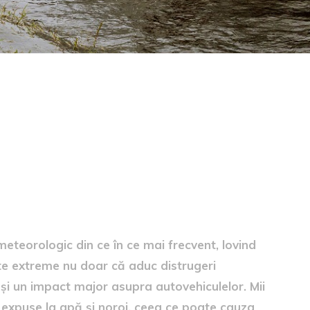
te de inundații
 meteorologic din ce în ce mai frecvent, lovind
te extreme nu doar că aduc distrugeri
u și un impact major asupra autovehiculelor. Mii
d expuse la apă și noroi, ceea ce poate cauza