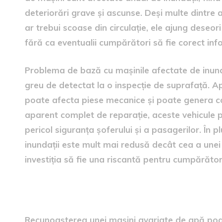
deteriorări grave și ascunse. Deși multe dintre 
ar trebui scoase din circulație, ele ajung deseo
fără ca eventualii cumpărători să fie corect info
Problema de bază cu mașinile afectate de inun
greu de detectat la o inspecție de suprafață. A
poate afecta piese mecanice și poate genera co
aparent complet de reparație, aceste vehicule p
pericol siguranța șoferului și a pasagerilor. În 
inundații este mult mai redusă decât cea a unei
investiția să fie una riscantă pentru cumpărător
Cum să recunoști o mașină 
Recunoașterea unei mașini avariate de apă poate