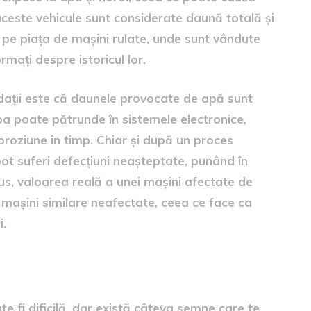
aceste vehicule sunt considerate daună totală și
ri pe piața de mașini rulate, unde sunt vândute
rmați despre istoricul lor.
dații este că daunele provocate de apă sunt
pa poate pătrunde în sistemele electronice,
roziune în timp. Chiar și după un proces
ot suferi defecțiuni neașteptate, punând în
plus, valoarea reală a unei mașini afectate de
 mașini similare neafectate, ceea ce face ca
i.
avariată de apă
 fi dificilă, dar există câteva semne care te