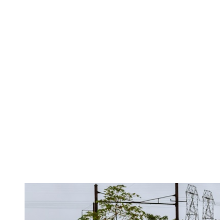
O mulțime de
introduse pe p