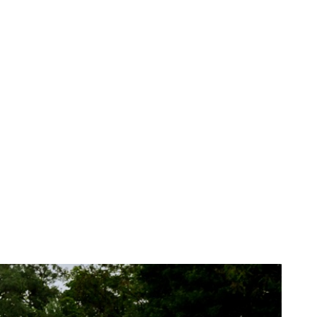
nundații sunt
i oferă sfaturi