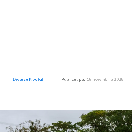
 mașini deteriorate de i
iața second-hand: Experți
pentru a le identifica
15 noiembrie 2025
Diverse Noutati
Publicat pe: