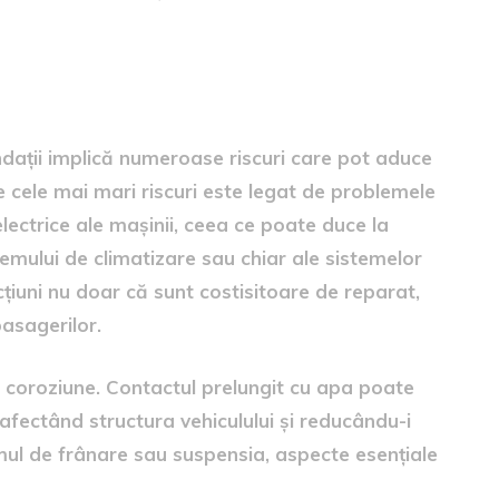
mașini second-hand afectate
dații implică numeroase riscuri care pot aduce
re cele mai mari riscuri este legat de problemele
lectrice ale mașinii, ceea ce poate duce la
stemului de climatizare sau chiar ale sistemelor
cțiuni nu doar că sunt costisitoare de reparat,
pasagerilor.
de coroziune. Contactul prelungit cu apa poate
 afectând structura vehiculului și reducându-i
mul de frânare sau suspensia, aspecte esențiale