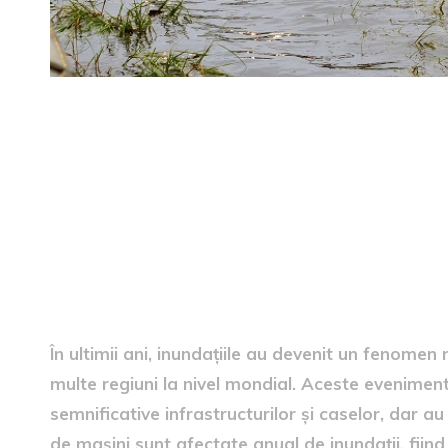
Problema vehiculelor afecta
În ultimii ani, inundațiile au devenit un fenomen
multe regiuni la nivel mondial. Aceste evenimen
semnificative infrastructurilor și caselor, dar a
de mașini sunt afectate anual de inundații, fiin