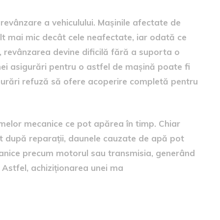
 revânzare a vehiculului. Mașinile afectate de
ult mai mic decât cele neafectate, iar odată ce
, revânzarea devine dificilă fără a suporta o
nei asigurări pentru o astfel de mașină poate fi
urări refuză să ofere acoperire completă pentru
lemelor mecanice ce pot apărea în timp. Chiar
t după reparații, daunele cauzate de apă pot
nice precum motorul sau transmisia, generând
 Astfel, achiziționarea unei ma
anele pieței auto second-