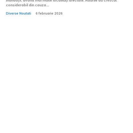
inundații, având mai multe localități afectate. Râurile au crescut
considerabil din cauza...
Diverse Noutati
6 februarie 2026