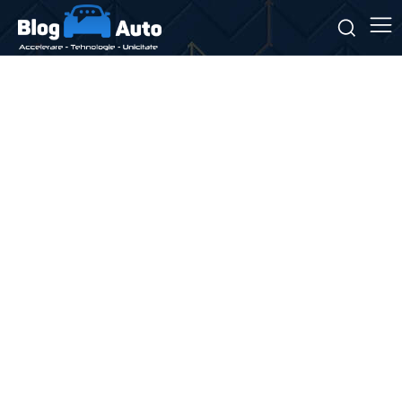
Stiri si noutati despre:
inundații