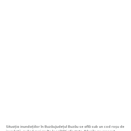
Cod roșu de inundații în Buzău: drumuri
blocate, alunecări de pământ și acțiuni
de urgență
Situația inundațiilor în BuzăuJudețul Buzău se află sub un cod roșu de