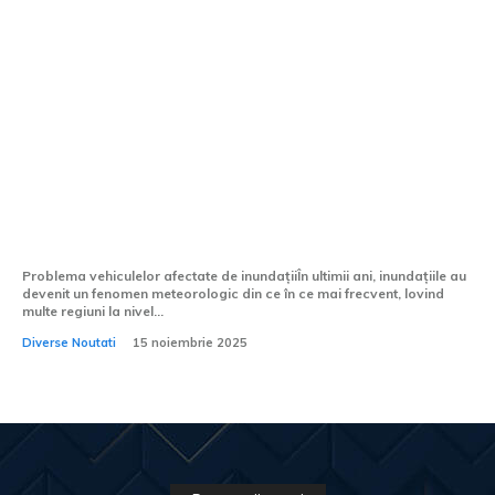
O mulțime de mașini deteriorate de
inundații sunt introduse pe piața second-
hand: Experții oferă sfaturi pentru a le
identifica
Problema vehiculelor afectate de inundațiiÎn ultimii ani, inundațiile au
devenit un fenomen meteorologic din ce în ce mai frecvent, lovind
multe regiuni la nivel...
Diverse Noutati
15 noiembrie 2025