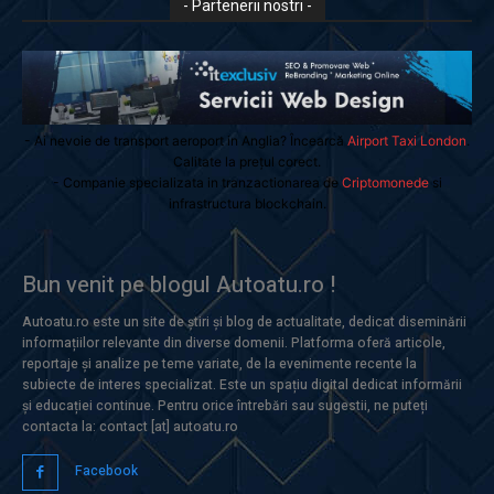
- Partenerii nostri -
- Ai nevoie de transport aeroport in Anglia? Încearcă
Airport Taxi London
.
Calitate la prețul corect.
- Companie specializata in tranzactionarea de
Criptomonede
si
infrastructura blockchain.
Bun venit pe blogul Autoatu.ro !
Autoatu.ro este un site de știri și blog de actualitate, dedicat diseminării
informațiilor relevante din diverse domenii. Platforma oferă articole,
reportaje și analize pe teme variate, de la evenimente recente la
subiecte de interes specializat. Este un spațiu digital dedicat informării
și educației continue. Pentru orice întrebări sau sugestii, ne puteți
contacta la: contact [at] autoatu.ro
Facebook