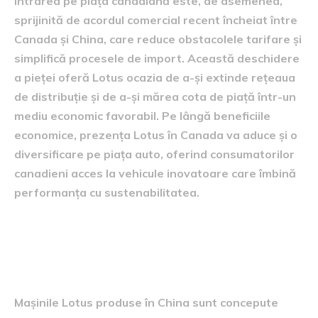
Intrarea pe piața canadiană este, de asemenea,
sprijinită de acordul comercial recent încheiat între
Canada și China, care reduce obstacolele tarifare și
simplifică procesele de import. Această deschidere
a pieței oferă Lotus ocazia de a-și extinde rețeaua
de distribuție și de a-și mărea cota de piață într-un
mediu economic favorabil. Pe lângă beneficiile
economice, prezența Lotus în Canada va aduce și o
diversificare pe piața auto, oferind consumatorilor
canadieni acces la vehicule inovatoare care îmbină
performanța cu sustenabilitatea.
Caracteristicile mașinilor
Lotus fabricate în China
Mașinile Lotus produse în China sunt concepute