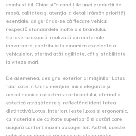
combustibil. Chiar și în condițiile unei producții de
masă, calitatea și atenția la detalii rămân priorități
esențiale, asigurându-se că fiecare vehicul
respectă standardele înalte ale brandului.
Caroseria ușoară, realizată din materiale
inovatoare, contribuie la dinamica excelentă a
vehiculelor, oferind atât agilitate, cât și stabilitate
la viteze mari.
De asemenea, designul exterior al mașinilor Lotus
fabricate în China menține liniile elegante și
aerodinamice caracteristice brandului, oferind o
estetică atrăgătoare și reflectând identitatea
distinctivă Lotus. Interiorul este luxos și ergonomic,
cu materiale de calitate superioară și dotări care
asigură confort maxim pasagerilor. Astfel, aceste
vehicule nu doar că răspund cerințelor pieței