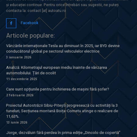
și educației continue. Pentru orice întrebări sau sugestii, ne puteți
contacta la: contact [at] autoatu.ro
Facebook
Articole populare:
Vânzările internaționale Tesla au diminuat în 2025, iar BYD devine
conducătorul global pe sectorul vehiculelor electrice.
3 ianuarie 2026
Analiză: Kilometrajul european mediu înainte de vânzarea
automobilului. Țări de ocolit
11 decembrie 2025
Care sunt opțiunile pentru închirierea de mașini fără șofer?
2 februarie 2026
Proiectul Autostrăzii Sibiu-Pitești progresează cu activități la 3
tuneluri; Secțiunea montană Boița-Cornetu atinge o realizare de
11,63%.
13 iunie 2026
Jorge, dezvăluiri fără perdea în prima ediție „Dincolo de copertă”