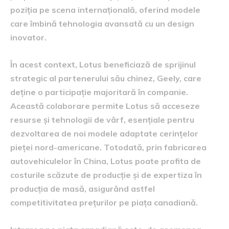
poziția pe scena internațională, oferind modele
care îmbină tehnologia avansată cu un design
inovator.
În acest context, Lotus beneficiază de sprijinul
strategic al partenerului său chinez, Geely, care
deține o participație majoritară în companie.
Această colaborare permite Lotus să acceseze
resurse și tehnologii de vârf, esențiale pentru
dezvoltarea de noi modele adaptate cerințelor
pieței nord-americane. Totodată, prin fabricarea
autovehiculelor în China, Lotus poate profita de
costurile scăzute de producție și de expertiza în
producția de masă, asigurând astfel
competitivitatea prețurilor pe piața canadiană.