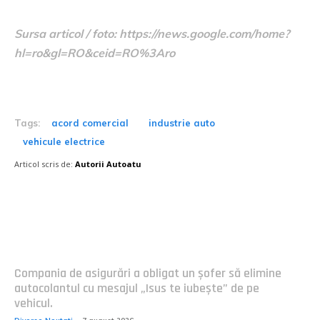
Sursa articol / foto: https://news.google.com/home?
hl=ro&gl=RO&ceid=RO%3Aro
Tags:
acord comercial
industrie auto
vehicule electrice
Articol scris de:
Autorii Autoatu
Postari fresh:
Compania de asigurări a obligat un șofer să elimine
autocolantul cu mesajul „Isus te iubește” de pe
vehicul.