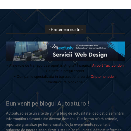
- Partenerii nostri -
- Ai nevoie de transport aeroport in Anglia? Încearcă
Airport Taxi London
.
Calitate la prețul corect.
- Companie specializata in tranzactionarea de
Criptomonede
si
infrastructura blockchain.
Bun venit pe blogul Autoatu.ro !
Autoatu.ro este un site de știri și blog de actualitate, dedicat diseminării
informațiilor relevante din diverse domenii. Platforma oferă articole,
reportaje și analize pe teme variate, de la evenimente recente la
subiecte de interes specializat. Este un spațiu digital dedicat informării