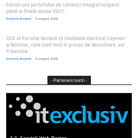
Ferrari are portofoliul de comenzi integral acoperit
până la finele anului 2027.
Diverse Noutati
5 august 2026
CEO-ul Porsche declară că modelele electrice Cayman
și Boxster, care sunt încă în proces de dezvoltare, vor
fi lansate.
Diverse Noutati
5 august 2026
- Partenerii nostri -