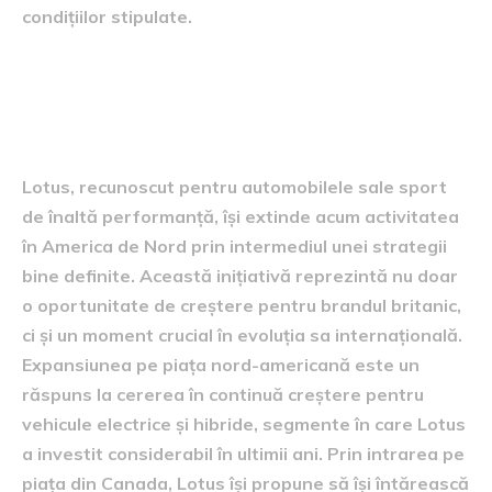
condițiilor stipulate.
Lotus și expansiunea pe piața
nord-americană
Lotus, recunoscut pentru automobilele sale sport
de înaltă performanță, își extinde acum activitatea
în America de Nord prin intermediul unei strategii
bine definite. Această inițiativă reprezintă nu doar
o oportunitate de creștere pentru brandul britanic,
ci și un moment crucial în evoluția sa internațională.
Expansiunea pe piața nord-americană este un
răspuns la cererea în continuă creștere pentru
vehicule electrice și hibride, segmente în care Lotus
a investit considerabil în ultimii ani. Prin intrarea pe
piața din Canada, Lotus își propune să își întărească