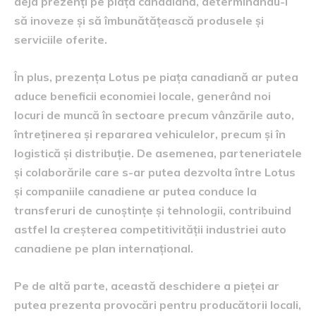
deja prezenți pe piața canadiană, determinându-i
să inoveze și să îmbunătățească produsele și
serviciile oferite.
În plus, prezența Lotus pe piața canadiană ar putea
aduce beneficii economiei locale, generând noi
locuri de muncă în sectoare precum vânzările auto,
întreținerea și repararea vehiculelor, precum și în
logistică și distribuție. De asemenea, parteneriatele
și colaborările care s-ar putea dezvolta între Lotus
și companiile canadiene ar putea conduce la
transferuri de cunoștințe și tehnologii, contribuind
astfel la creșterea competitivității industriei auto
canadiene pe plan internațional.
Pe de altă parte, această deschidere a pieței ar
putea prezenta provocări pentru producătorii locali,