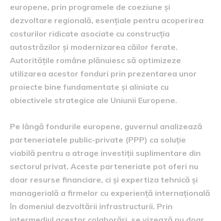
europene, prin programele de coeziune și
dezvoltare regională, esențiale pentru acoperirea
costurilor ridicate asociate cu construcția
autostrăzilor și modernizarea căilor ferate.
Autoritățile române plănuiesc să optimizeze
utilizarea acestor fonduri prin prezentarea unor
proiecte bine fundamentate și aliniate cu
obiectivele strategice ale Uniunii Europene.
Pe lângă fondurile europene, guvernul analizează
parteneriatele public-private (PPP) ca soluție
viabilă pentru a atrage investiții suplimentare din
sectorul privat. Aceste parteneriate pot oferi nu
doar resurse financiare, ci și expertiza tehnică și
managerială a firmelor cu experiență internațională
în domeniul dezvoltării infrastructurii. Prin
intermediul acestor colaborări, se vizează nu doar