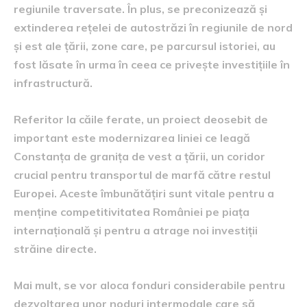
regiunile traversate. În plus, se preconizează și
extinderea rețelei de autostrăzi în regiunile de nord
și est ale țării, zone care, pe parcursul istoriei, au
fost lăsate în urma în ceea ce privește investițiile în
infrastructură.
Referitor la căile ferate, un proiect deosebit de
important este modernizarea liniei ce leagă
Constanța de granița de vest a țării, un coridor
crucial pentru transportul de marfă către restul
Europei. Aceste îmbunătățiri sunt vitale pentru a
menține competitivitatea României pe piața
internațională și pentru a atrage noi investiții
străine directe.
Mai mult, se vor aloca fonduri considerabile pentru
dezvoltarea unor noduri intermodale care să