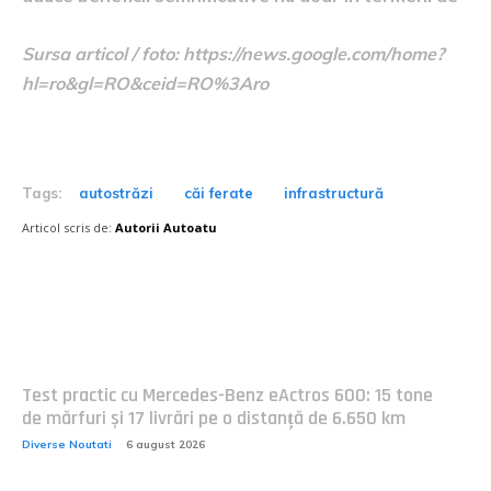
Sursa articol / foto: https://news.google.com/home?
hl=ro&gl=RO&ceid=RO%3Aro
Tags:
autostrăzi
căi ferate
infrastructură
Articol scris de:
Autorii Autoatu
Postari fresh:
Test practic cu Mercedes-Benz eActros 600: 15 tone
de mărfuri și 17 livrări pe o distanță de 6.650 km
Diverse Noutati
6 august 2026