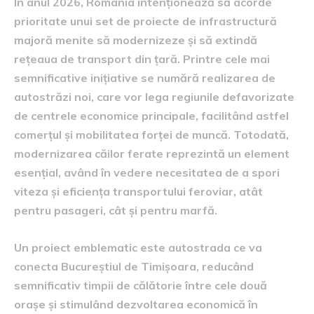
În anul 2026, România intenționează să acorde
prioritate unui set de proiecte de infrastructură
majoră menite să modernizeze și să extindă
rețeaua de transport din țară. Printre cele mai
semnificative inițiative se numără realizarea de
autostrăzi noi, care vor lega regiunile defavorizate
de centrele economice principale, facilitând astfel
comerțul și mobilitatea forței de muncă. Totodată,
modernizarea căilor ferate reprezintă un element
esențial, având în vedere necesitatea de a spori
viteza și eficiența transportului feroviar, atât
pentru pasageri, cât și pentru marfă.
Un proiect emblematic este autostrada ce va
conecta Bucureștiul de Timișoara, reducând
semnificativ timpii de călătorie între cele două
orașe și stimulând dezvoltarea economică în