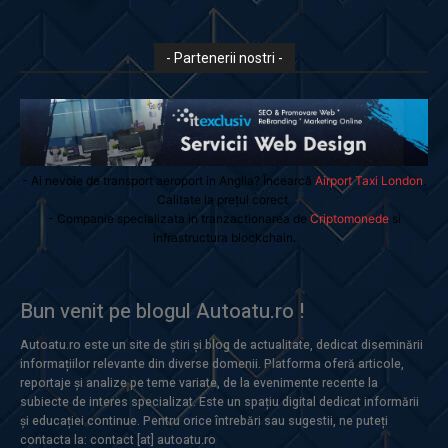
- Partenerii nostri -
- Ai nevoie de transport aeroport in Anglia? Încearcă
Airport Taxi London
.
Calitate la prețul corect.
- Companie specializata in tranzactionarea de
Criptomonede
si
infrastructura blockchain.
Bun venit pe blogul Autoatu.ro !
Autoatu.ro este un site de știri și blog de actualitate, dedicat diseminării
informațiilor relevante din diverse domenii. Platforma oferă articole,
reportaje și analize pe teme variate, de la evenimente recente la
subiecte de interes specializat. Este un spațiu digital dedicat informării
și educației continue. Pentru orice întrebări sau sugestii, ne puteți
contacta la: contact [at] autoatu.ro