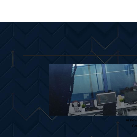
- Ai nev
- Co