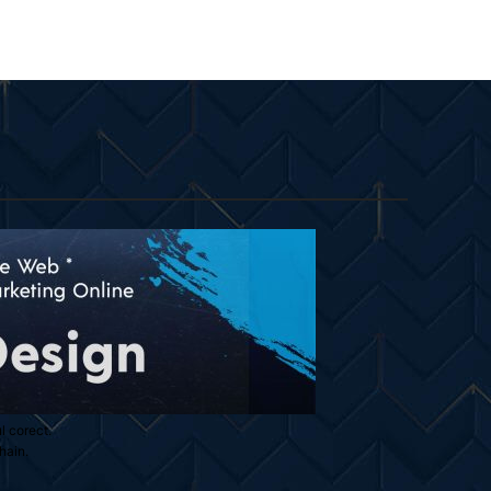
ul corect.
hain.