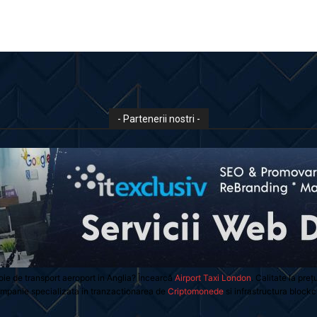
- Partenerii nostri -
oie de transport aeroport in Anglia? Încearcă
Airport Taxi London
. Calitate la preț
mpanie specializata in tranzactionarea de
Criptomonede
si infrastructura blockc