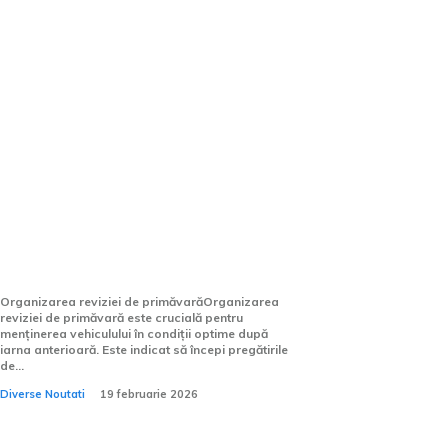
Revizie de primăvară: în ce
perioadă se realizează, ce
componente sunt înlocuite și
prețul pentru schimbul de ulei
în 2026.
Organizarea reviziei de primăvarăOrganizarea
reviziei de primăvară este crucială pentru
menținerea vehiculului în condiții optime după
iarna anterioară. Este indicat să începi pregătirile
de...
Diverse Noutati
19 februarie 2026