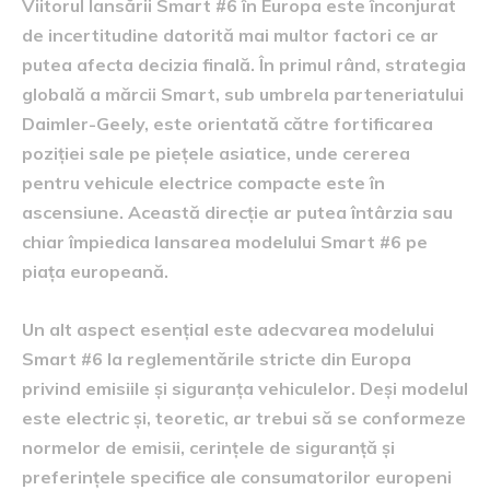
Viitorul lansării Smart #6 în Europa este înconjurat
de incertitudine datorită mai multor factori ce ar
putea afecta decizia finală. În primul rând, strategia
globală a mărcii Smart, sub umbrela parteneriatului
Daimler-Geely, este orientată către fortificarea
poziției sale pe piețele asiatice, unde cererea
pentru vehicule electrice compacte este în
ascensiune. Această direcție ar putea întârzia sau
chiar împiedica lansarea modelului Smart #6 pe
piața europeană.
Un alt aspect esențial este adecvarea modelului
Smart #6 la reglementările stricte din Europa
privind emisiile și siguranța vehiculelor. Deși modelul
este electric și, teoretic, ar trebui să se conformeze
normelor de emisii, cerințele de siguranță și
preferințele specifice ale consumatorilor europeni