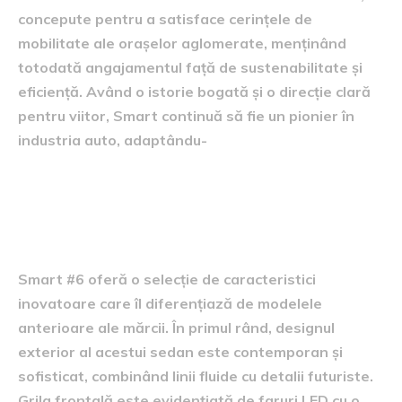
concepute pentru a satisface cerințele de
mobilitate ale orașelor aglomerate, menținând
totodată angajamentul față de sustenabilitate și
eficiență. Având o istorie bogată și o direcție clară
pentru viitor, Smart continuă să fie un pionier în
industria auto, adaptându-
Caracteristicile modelului
Smart #6
Smart #6 oferă o selecție de caracteristici
inovatoare care îl diferențiază de modelele
anterioare ale mărcii. În primul rând, designul
exterior al acestui sedan este contemporan și
sofisticat, combinând linii fluide cu detalii futuriste.
Grila frontală este evidențiată de faruri LED cu o