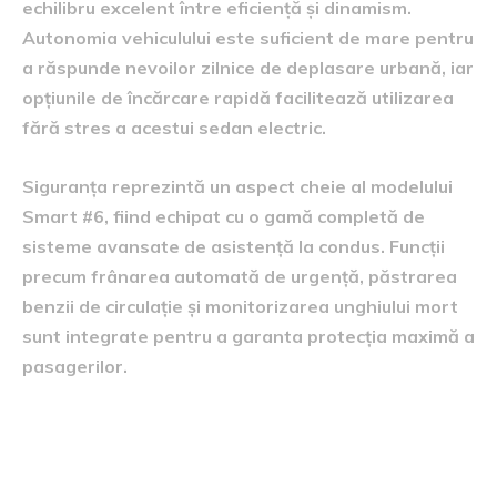
echilibru excelent între eficiență și dinamism.
Autonomia vehiculului este suficient de mare pentru
a răspunde nevoilor zilnice de deplasare urbană, iar
opțiunile de încărcare rapidă facilitează utilizarea
fără stres a acestui sedan electric.
Siguranța reprezintă un aspect cheie al modelului
Smart #6, fiind echipat cu o gamă completă de
sisteme avansate de asistență la condus. Funcții
precum frânarea automată de urgență, păstrarea
benzii de circulație și monitorizarea unghiului mort
sunt integrate pentru a garanta protecția maximă a
pasagerilor.
Piața auto europeană și
provocările sale