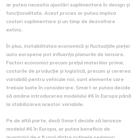
ar putea necesita ajustări suplimentare în design și
funcționalitate. Acest proces ar putea implica
costuri suplimentare și un timp de dezvoltare
extins.
În plus, instabilitatea economică și fluctuațiile pieței
auto europene pot influența planurile de lansare.
Factori economici precum prețul materiilor prime,
costurile de producție și logistică, precum și cererea
variabilă pentru vehicule noi, sunt elemente care
trebuie luate în considerare. Smart ar putea decide
să amâne introducerea modelului #6 în Europa până
la stabilizarea acestor variabile.
Pe de altă parte, dacă Smart decide să lanseze
modelul #6 în Europa, ar putea beneficia de
avantajul de a fi unul dintre puținele sedanuri