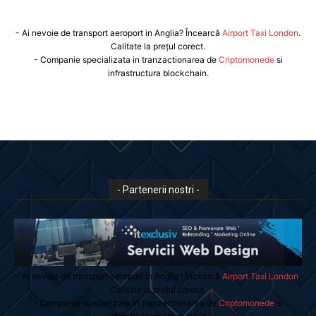
- Ai nevoie de transport aeroport in Anglia? Încearcă
Airport Taxi London
.
Calitate la prețul corect.
- Companie specializata in tranzactionarea de
Criptomonede
si
infrastructura blockchain.
- Partenerii nostri -
- Ai nevoie de transport aeroport in Anglia? Încearcă
Airport Taxi London
.
Calitate la prețul corect.
- Companie specializata in tranzactionarea de
Criptomonede
si