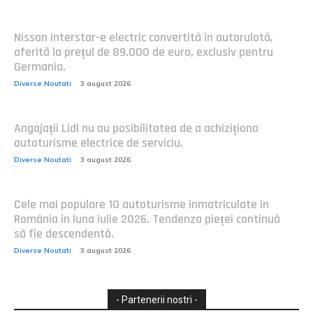
Nissan Interstar-e electric convertită în autorulotă,
oferită la prețul de 89.000 de euro, exclusiv pentru
Germania.
Diverse Noutati
3 august 2026
Angajații Lidl nu au posibilitatea de a achiziționa
autoturisme electrice de serviciu.
Diverse Noutati
3 august 2026
Cele mai populare 10 autoturisme înmatriculate în
România în luna iulie 2026. Tendenza pieței continuă
să fie descendentă.
Diverse Noutati
3 august 2026
- Partenerii nostri -