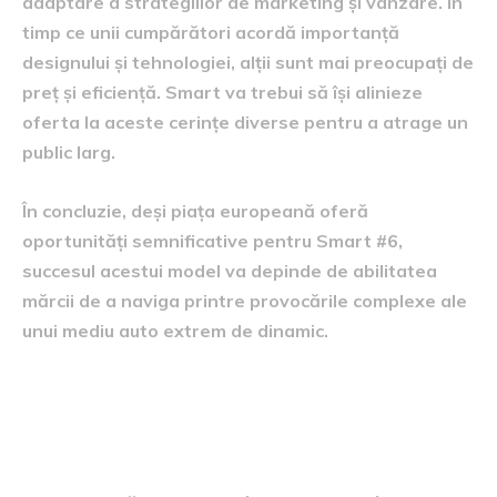
adaptare a strategiilor de marketing și vânzare. În
timp ce unii cumpărători acordă importanță
designului și tehnologiei, alții sunt mai preocupați de
preț și eficiență. Smart va trebui să își alinieze
oferta la aceste cerințe diverse pentru a atrage un
public larg.
În concluzie, deși piața europeană oferă
oportunități semnificative pentru Smart #6,
succesul acestui model va depinde de abilitatea
mărcii de a naviga printre provocările complexe ale
unui mediu auto extrem de dinamic.
Viitorul lansării Smart #6 în
Europa