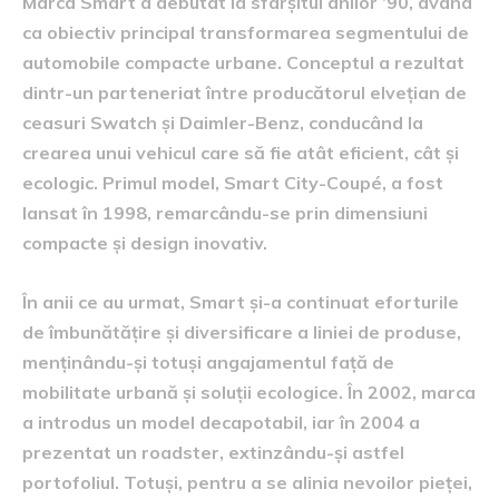
Marca Smart a debutat la sfârșitul anilor ’90, având
ca obiectiv principal transformarea segmentului de
automobile compacte urbane. Conceptul a rezultat
dintr-un parteneriat între producătorul elvețian de
ceasuri Swatch și Daimler-Benz, conducând la
crearea unui vehicul care să fie atât eficient, cât și
ecologic. Primul model, Smart City-Coupé, a fost
lansat în 1998, remarcându-se prin dimensiuni
compacte și design inovativ.
În anii ce au urmat, Smart și-a continuat eforturile
de îmbunătățire și diversificare a liniei de produse,
menținându-și totuși angajamentul față de
mobilitate urbană și soluții ecologice. În 2002, marca
a introdus un model decapotabil, iar în 2004 a
prezentat un roadster, extinzându-și astfel
portofoliul. Totuși, pentru a se alinia nevoilor pieței,