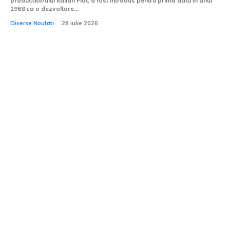
producătorului italian Fiat, a fost introdus pentru prima dată în anul
1968 ca o dezvoltare...
Diverse Noutati
28 iulie 2026