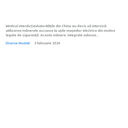
China va interzice mânerul ascuns la
ușile vehiculelor electrice
Motivul interdicțieiAutoritățile din China au decis să interzică
utilizarea mânerele ascunse la ușile mașinilor electrice din motive
legate de siguranță. Aceste mânere, integrate adesea...
Diverse Noutati
3 februarie 2026