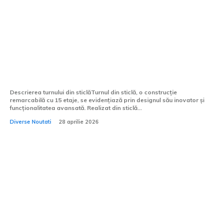
Cea mai spectaculoasă expoziție auto la
nivel mondial: Turn din sticlă de 15 nivele
cu sistem automat de comercializare a
automobilelor
Descrierea turnului din sticlăTurnul din sticlă, o construcție
remarcabilă cu 15 etaje, se evidențiază prin designul său inovator și
funcționalitatea avansată. Realizat din sticlă...
Diverse Noutati
28 aprilie 2026