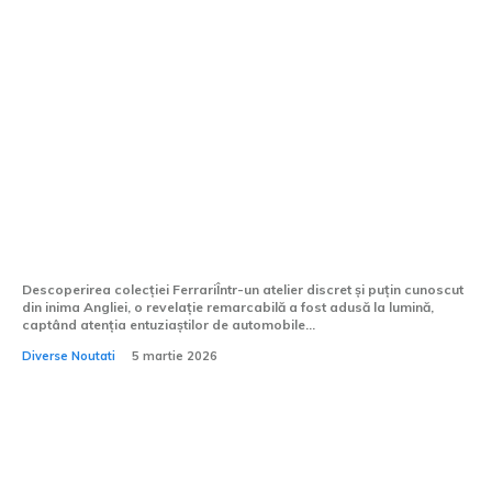
Colecția Ferrari în valoare de zeci de mii
de euro, descoperită în atelierul secret al
unui restaurator din Marea Britanie
Descoperirea colecției FerrariÎntr-un atelier discret și puțin cunoscut
din inima Angliei, o revelație remarcabilă a fost adusă la lumină,
captând atenția entuziaștilor de automobile...
Diverse Noutati
5 martie 2026