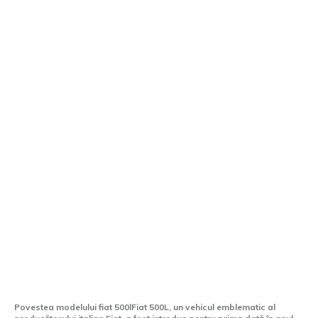
Fiat 500L din 1969, capturat la RAR Iași.
O evocare a vremii „la dolce vita” din
Italia.
Povestea modelului fiat 500lFiat 500L, un vehicul emblematic al