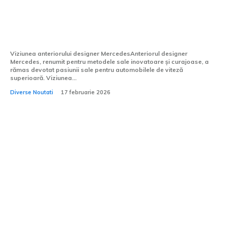
împărtășește perspectiva despre
„Porcului Roșu”: un concept influențat de
un Mercedes-AMG din 1971.
Viziunea anteriorului designer MercedesAnteriorul designer
Mercedes, renumit pentru metodele sale inovatoare și curajoase, a
rămas devotat pasiunii sale pentru automobilele de viteză
superioară. Viziunea...
Diverse Noutati
17 februarie 2026