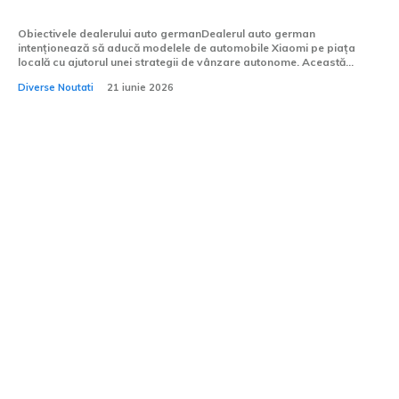
plănuiește să-l acționeze în justiție.
Obiectivele dealerului auto germanDealerul auto german
intenționează să aducă modelele de automobile Xiaomi pe piața
locală cu ajutorul unei strategii de vânzare autonome. Această...
Diverse Noutati
21 iunie 2026