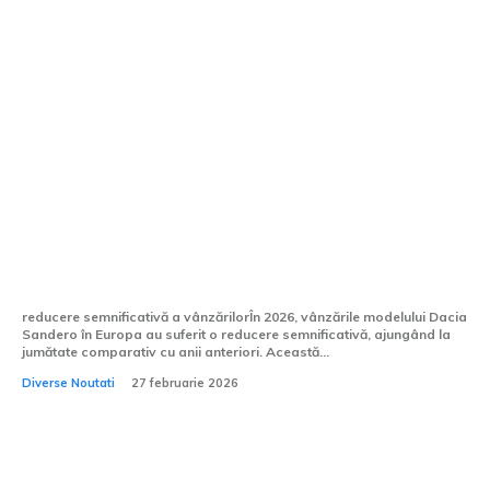
Vânzările Dacia Sandero în Europa au
fost reduse la jumătate în 2026, modelul
nefiind prezent în Top 10 în ianuarie.
reducere semnificativă a vânzărilorÎn 2026, vânzările modelului Dacia
Sandero în Europa au suferit o reducere semnificativă, ajungând la
jumătate comparativ cu anii anteriori. Această...
Diverse Noutati
27 februarie 2026