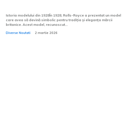
Phantom-ul lui John Lennon
Istoria modelului din 1928În 1928, Rolls-Royce a prezentat un model
care avea să devină simbolic pentru tradiția și eleganța mărcii
britanice. Acest model, recunoscut...
Diverse Noutati
2 martie 2026