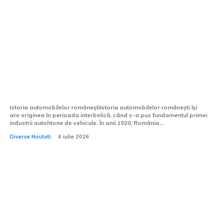
Cele mai de preț automobile istorice
românești în 2026: După câți ani un
autovehicul devine de epocă.
Istoria automobilelor româneștiIstoria automobilelor românești își
are originea în perioada interbelică, când s-a pus fundamentul primei
industrii autohtone de vehicule. În anii 1920, România...
Diverse Noutati
6 iulie 2026