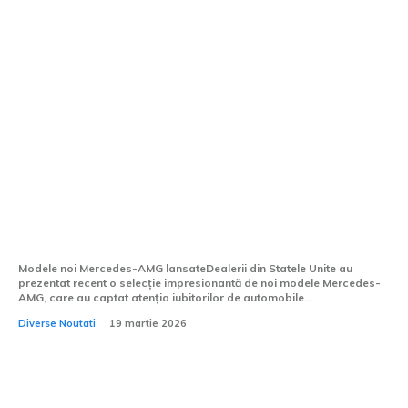
Dealerii din Statele Unite au prezentat
modelele recente Mercedes-AMG, printre
care se numără și CLE 63 cu 650 de CP.
Clienții americani vor avea...
Modele noi Mercedes-AMG lansateDealerii din Statele Unite au
prezentat recent o selecție impresionantă de noi modele Mercedes-
AMG, care au captat atenția iubitorilor de automobile...
Diverse Noutati
19 martie 2026