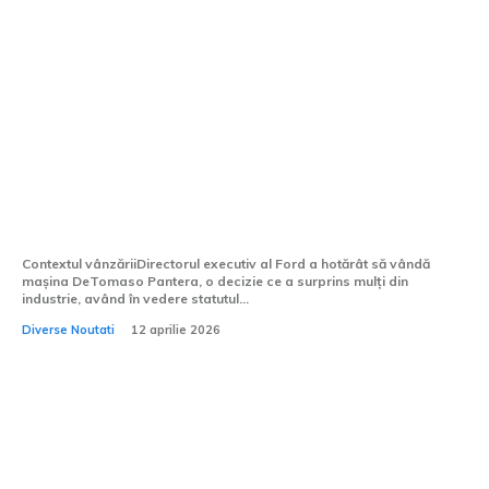
CEO-ul Ford își scoate la vânzare
DeTomaso Pantera. Licitația pornește de
la 126.000 de dolari.
Contextul vânzăriiDirectorul executiv al Ford a hotărât să vândă
mașina DeTomaso Pantera, o decizie ce a surprins mulți din
industrie, având în vedere statutul...
Diverse Noutati
12 aprilie 2026