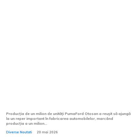
Ford Otosan a realizat producția de un
milion de unități Puma. Modelul
sărbătorit, un Puma Gen-E destinat
Marii Britanii.
Producția de un milion de unități PumaFord Otosan a reușit să ajungă
la un reper important în fabricarea automobilelor, marcând
producția a un milion...
Diverse Noutati
20 mai 2026