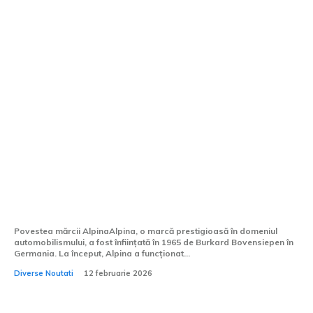
Noua insignă BMW Alpina după
absorbția în firma bavareză
Povestea mărcii AlpinaAlpina, o marcă prestigioasă în domeniul
automobilismului, a fost înființată în 1965 de Burkard Bovensiepen în
Germania. La început, Alpina a funcționat...
Diverse Noutati
12 februarie 2026