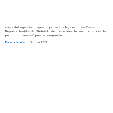
pe piața din Statele Unite din cauza unei
legi propuse de Camera Reprezentanților
din SUA
contextul legislativ propusUn proiect de lege inițiat de Camera
Reprezentanților din Statele Unite are ca obiectiv limitarea accesului
pe piața americană pentru companiile auto...
Diverse Noutati
31 mai 2026