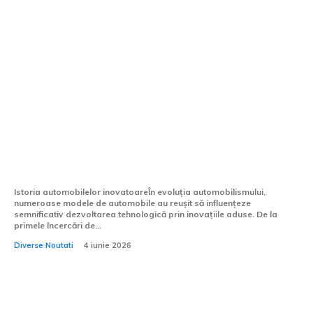
Mașini inovatoare care s-au risipit fără
urmă: Modeluri ce au transformat lumea,
dar nu au avut succes la consumatori.
Istoria automobilelor inovatoareÎn evoluția automobilismului,
numeroase modele de automobile au reușit să influențeze
semnificativ dezvoltarea tehnologică prin inovațiile aduse. De la
primele încercări de...
Diverse Noutati
4 iunie 2026