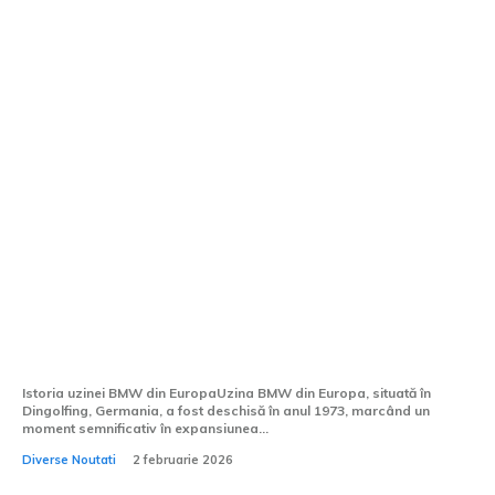
BMW sărbătorește 40 de ani de la
inaugurarea celei mai mari fabrici din
Europa. Automobilele produse de
bavarezi în această locație.
Istoria uzinei BMW din EuropaUzina BMW din Europa, situată în
Dingolfing, Germania, a fost deschisă în anul 1973, marcând un
moment semnificativ în expansiunea...
Diverse Noutati
2 februarie 2026