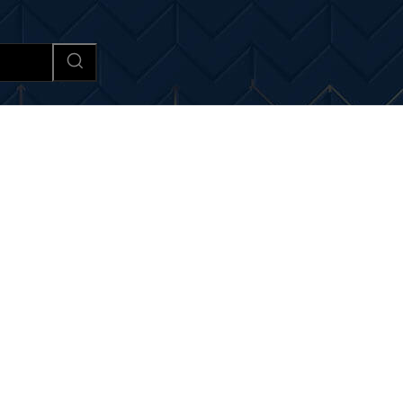
Afaceri si Industrii
Cultura si 
i si noutati despre:
actual