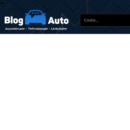
Cauta...
Stir