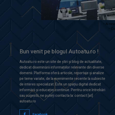
- Ai nev
- Co
Bun venit pe blogul Autoatu.ro !
Autoatu.ro este un site de știri și blog de actualitate,
dedicat diseminării informațiilor relevante din diverse
domenii. Platforma oferă articole, reportaje și analize
pe teme variate, de la evenimente recente la subiecte
de interes specializat. Este un spațiu digital dedicat
informării și educației continue. Pentru orice întrebări
sau sugestii, ne puteți contacta la: contact [at]
autoatu.ro
Facebook