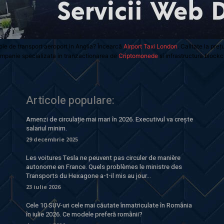
oie de transport aeroport in Anglia? Încearcă
Airport Taxi London
. Calitate la preț
mpanie specializata in tranzactionarea de
Criptomonede
si infrastructura blockc
Articole populare:
Amenzi de circulație mai mari în 2026. Executivul va crește
salariul minim.
29 decembrie 2025
Les voitures Tesla ne peuvent pas circuler de manière
autonome en France. Quels problèmes le ministre des
Transports du Hexagone a-t-il mis au jour...
23 iulie 2026
Cele 10 SUV-uri cele mai căutate înmatriculate în România
în iulie 2026. Ce modele preferă românii?