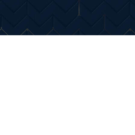
Entertainment
Diverse Noutati
Home & Dec
izare