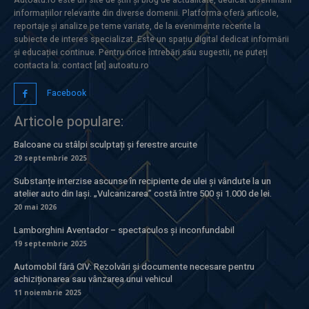
informațiilor relevante din diverse domenii. Platforma oferă articole,
reportaje și analize pe teme variate, de la evenimente recente la
subiecte de interes specializat. Este un spațiu digital dedicat informării
și educației continue. Pentru orice întrebări sau sugestii, ne puteți
contacta la: contact [at] autoatu.ro
Facebook
Articole populare:
Balcoane cu stâlpi sculptați și ferestre arcuite
29 septembrie 2025
Substanțe interzise ascunse în recipiente de ulei și vândute la un
atelier auto din Iași. „Vulcanizarea” costă între 500 și 1.000 de lei.
20 mai 2026
Lamborghini Aventador – spectaculos și inconfundabil
19 septembrie 2025
Automobil fără CIV: Rezolvări și documente necesare pentru
achiziționarea sau vânzarea unui vehicul
11 noiembrie 2025