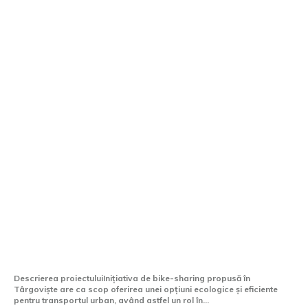
Târgoviște prezintă un sistem de bike-
sharing estimat la 12,8 milioane de lei
Descrierea proiectuluiInițiativa de bike-sharing propusă în
Târgoviște are ca scop oferirea unei opțiuni ecologice și eficiente
pentru transportul urban, având astfel un rol în...