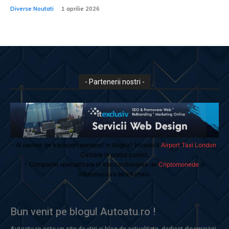
Diverse Noutati
1 aprilie 2026
- Partenerii nostri -
- Ai nevoie de transport aeroport in Anglia? Încearcă
Airport Taxi London
.
Calitate la prețul corect.
- Companie specializata in tranzactionarea de
Criptomonede
si
infrastructura blockchain.
Bun venit pe blogul Autoatu.ro !
Autoatu.ro este un site de știri și blog de actualitate, dedicat diseminării