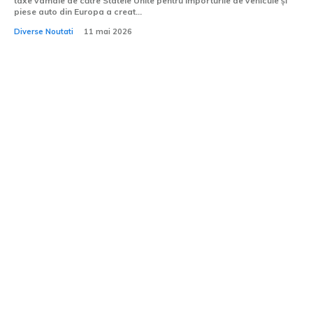
taxe vamale de către Statele Unite pentru importurile de vehicule și
piese auto din Europa a creat...
Diverse Noutati
11 mai 2026