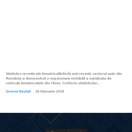
Aproximativ 10% dintre automobilele
înregistrate în România sunt de
proveniență chineză: BYD, Chery și
Leapmotor în frunte.
Statistici recente ale înmatriculărilorÎn anii recenti, sectorul auto din
România a demonstrat o expansiune notabilă a numărului de
vehicule înmatriculate din China. Conform statisticilor...
Diverse Noutati
26 februarie 2026