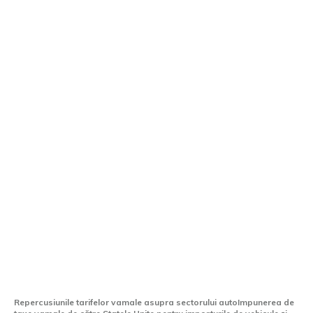
Producătorii de automobile din Europa,
cheltuieli pentru taxe vamale de 8
miliarde euro
Repercusiunile tarifelor vamale asupra sectorului autoImpunerea de