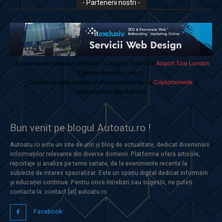
- Partenerii nostri -
- Ai nevoie de transport aeroport in Anglia? Încearcă
Airport Taxi London
.
Calitate la prețul corect.
- Companie specializata in tranzactionarea de
Criptomonede
si
infrastructura blockchain.
Bun venit pe blogul Autoatu.ro !
Autoatu.ro este un site de știri și blog de actualitate, dedicat diseminării
informațiilor relevante din diverse domenii. Platforma oferă articole,
reportaje și analize pe teme variate, de la evenimente recente la
subiecte de interes specializat. Este un spațiu digital dedicat informării
și educației continue. Pentru orice întrebări sau sugestii, ne puteți
contacta la: contact [at] autoatu.ro
Facebook