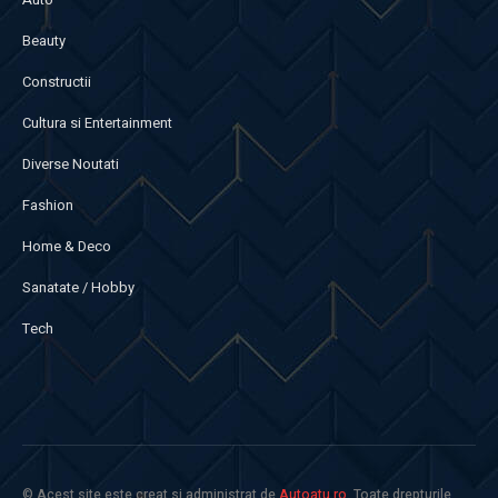
Beauty
Constructii
Cultura si Entertainment
Diverse Noutati
Fashion
Home & Deco
Sanatate / Hobby
Tech
© Acest site este creat si administrat de
Autoatu.ro
. Toate drepturile