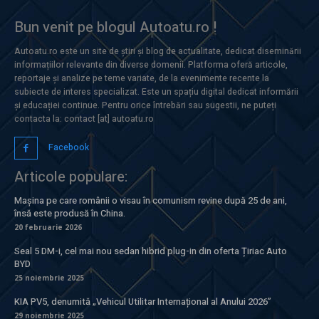
Bun venit pe blogul Autoatu.ro !
Autoatu.ro este un site de știri și blog de actualitate, dedicat diseminării
informațiilor relevante din diverse domenii. Platforma oferă articole,
reportaje și analize pe teme variate, de la evenimente recente la
subiecte de interes specializat. Este un spațiu digital dedicat informării
și educației continue. Pentru orice întrebări sau sugestii, ne puteți
contacta la: contact [at] autoatu.ro
Facebook
Articole populare:
Mașina pe care românii o visau în comunism revine după 25 de ani,
însă este produsă în China.
20 februarie 2026
Seal 5 DM-i, cel mai nou sedan hibrid plug-in din oferta Țiriac Auto
BYD
25 noiembrie 2025
KIA PV5, denumită „Vehicul Utilitar Internațional al Anului 2026”
29 noiembrie 2025