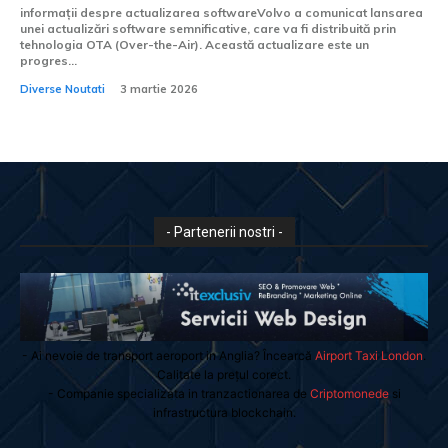
informații despre actualizarea softwareVolvo a comunicat lansarea
unei actualizări software semnificative, care va fi distribuită prin
tehnologia OTA (Over-the-Air). Această actualizare este un
progres...
Diverse Noutati
3 martie 2026
- Partenerii nostri -
- Ai nevoie de transport aeroport in Anglia? Încearcă
Airport Taxi London
.
Calitate la prețul corect.
- Companie specializata in tranzactionarea de
Criptomonede
si
infrastructura blockchain.