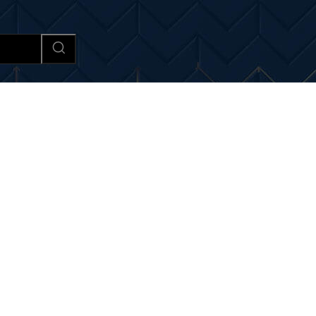
Afaceri si Industrii
Cultura si 
tiri si noutati despre:
Jor