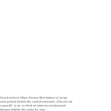
Jorge, dezvăluiri fără perdea
în prima ediție „Dincolo de
copertă”
Sursă articol: https://www.libertatea.ro/ Jorge
este primul invitat din cadrul emisiunii „Dincolo de
copertă” și ne-a oferit un interviu emoționant
despre trăirile din viața lui, mai...