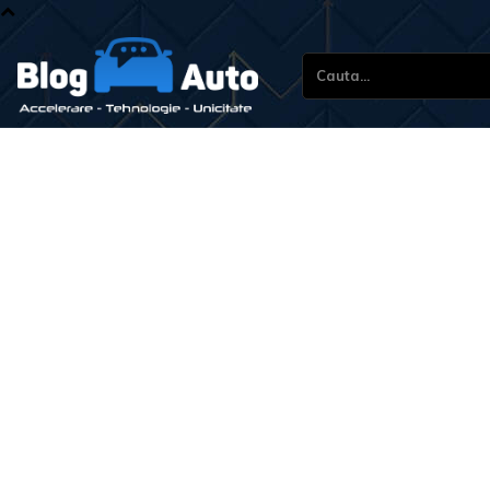
Cauta...
S