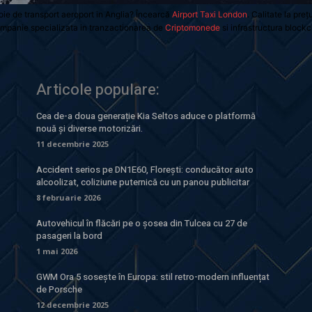
oie de transport aeroport in Anglia? Încearcă
Airport Taxi London
. Calitate la preț
mpanie specializata in tranzactionarea de
Criptomonede
si infrastructura blockc
Articole populare:
Cea de-a doua generație Kia Seltos aduce o platformă
nouă și diverse motorizări.
11 decembrie 2025
Accident serios pe DN1E60, Florești: conducător auto
alcoolizat, coliziune puternică cu un panou publicitar
8 februarie 2026
Autovehicul în flăcări pe o șosea din Tulcea cu 27 de
pasageri la bord
1 mai 2026
GWM Ora 5 sosește în Europa: stil retro-modern influențat
de Porsche
12 decembrie 2025