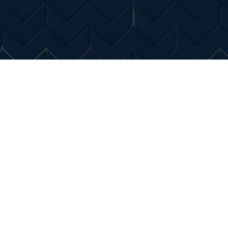
Entertainment
Diverse Noutati
Home & Dec
ge