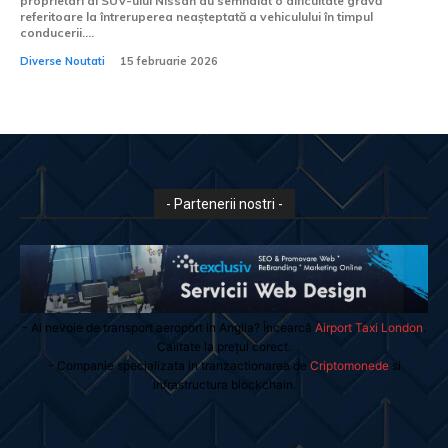
proprietari ai SUV-ului Nissan au semnalat o dificultate gravă
referitoare la întreruperea neașteptată a vehiculului în timpul
conducerii....
Diverse Noutati
15 februarie 2026
- Partenerii nostri -
- Ai nevoie de transport aeroport in Anglia? Încearcă
Airport Taxi London
.
Calitate la prețul corect.
- Companie specializata in tranzactionarea de
Criptomonede
si
infrastructura blockchain.