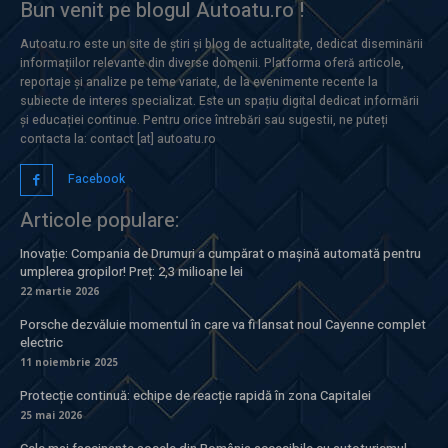
Bun venit pe blogul Autoatu.ro !
Autoatu.ro este un site de știri și blog de actualitate, dedicat diseminării
informațiilor relevante din diverse domenii. Platforma oferă articole,
reportaje și analize pe teme variate, de la evenimente recente la
subiecte de interes specializat. Este un spațiu digital dedicat informării
și educației continue. Pentru orice întrebări sau sugestii, ne puteți
contacta la: contact [at] autoatu.ro
Facebook
Articole populare:
Inovație: Compania de Drumuri a cumpărat o mașină automată pentru
umplerea gropilor! Preț: 2,3 milioane lei
22 martie 2026
Porsche dezvăluie momentul în care va fi lansat noul Cayenne complet
electric
11 noiembrie 2025
Protecție continuă: echipe de reacție rapidă în zona Capitalei
25 mai 2026