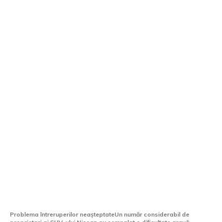
Unul dintre cele mai întâlnite SUV-uri
Nissan se oprește fără niciun motiv în
timpul conducerii
Problema întreruperilor neașteptateUn număr considerabil de