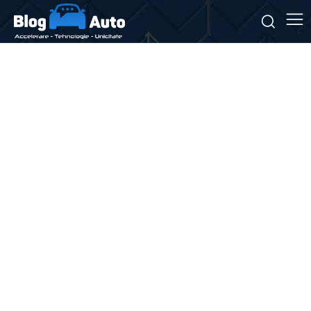
Stiri si noutati despre:
penalități