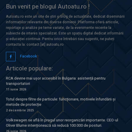
Bun venit pe blogul Autoatu.ro !
Autoatu.ro este un site de știri și blog de actualitate, dedicat diseminării
informațiilor relevante din diverse domenii. Platforma oferă articole,
reportaje și analize pe teme variate, de la evenimente recente la
subiecte de interes specializat. Este un spațiu digital dedicat informării
și educației continue. Pentru orice întrebări sau sugestii, ne puteți
contacta la: contact [at] autoatu.ro
Facebook
Articole populare:
RCA devine mai ușor accesibil în Bulgaria: asistență pentru
transportatori
11 iunie 2026
Totul despre filtre de particule: funcționare, motivele înfundării și
metode de protecție
2 decembrie 2025
Volkswagen se află în pragul unor reorganizări importante. CEO-ul
Oliver Blume intenționează să reducă 100.000 de posturi.
26 iunie 2026