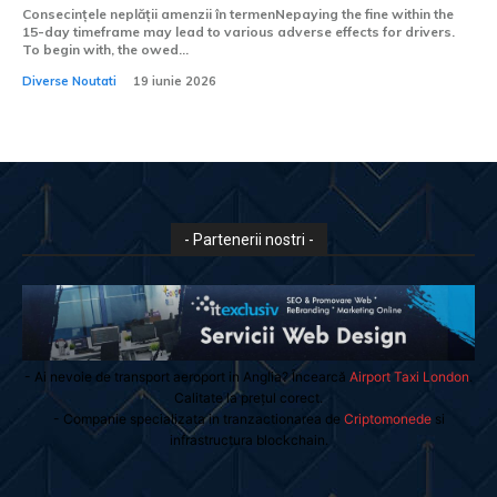
Consecințele neplății amenzii în termenNepaying the fine within the
15-day timeframe may lead to various adverse effects for drivers.
To begin with, the owed...
Diverse Noutati
19 iunie 2026
- Partenerii nostri -
- Ai nevoie de transport aeroport in Anglia? Încearcă
Airport Taxi London
.
Calitate la prețul corect.
- Companie specializata in tranzactionarea de
Criptomonede
si
infrastructura blockchain.