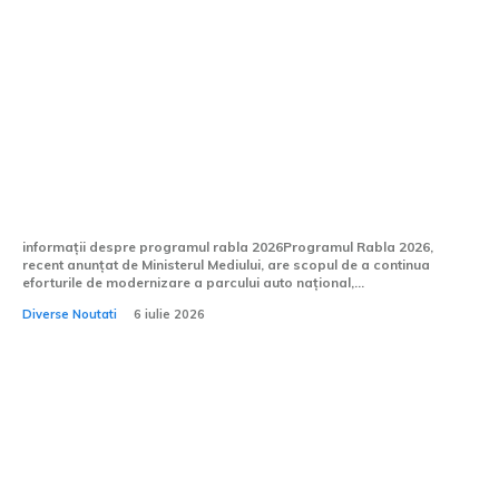
Anunț oficial din partea Ministerului
Mediului: Programul Rabla 2026
urmează să fie introdus în condiții
similare cu cele de anul precedent
informații despre programul rabla 2026Programul Rabla 2026,
recent anunțat de Ministerul Mediului, are scopul de a continua
eforturile de modernizare a parcului auto național,...
Diverse Noutati
6 iulie 2026