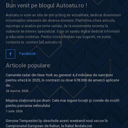
Bun venit pe blogul Autoatu.ro !
Autoatu.ro este un site de știri și blog de actualitate, dedicat diseminării
informațiilor relevante din diverse domenii. Platforma oferă articole,
reportaje și analize pe teme variate, de la evenimente recente la
subiecte de interes specializat. Este un spațiu digital dedicat informării
și educației continue. Pentru orice întrebări sau sugestii, ne puteți
contacta la: contact [at] autoatu.ro
Facebook
Articole populare:
Camerele radar din New York au generat 4,4 milioane de sancțiuni
pentru viteză în 2025, în contrast cu doar 678.000 de amenzi aplicate
de...
26 martie 2026
Mașina staționată pe drum: Cele mai sigure locații și zonele de ocolit
pentru parcarea vehiculului
1 iulie 2026
Simone Tempestini își deschide acest weekend noul sezon în
Campionatul European de Raliuri, la Raliul Andaluziei