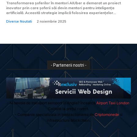
Transformarea șoferilor în mentori AIUber a demarat un proiect
inovator prin care șoferii săi devin mentori pentru inteligența
artificială. Această strategie implică folosirea experiențelor...
Diverse Noutati
2 noiembrie 2025
- Partenerii nostri -
- Ai nevoie de transport aeroport in Anglia? Încearcă
Airport Taxi London
.
Calitate la prețul corect.
- Companie specializata in tranzactionarea de
Criptomonede
si
infrastructura blockchain.