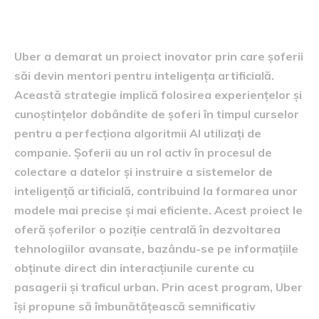
mentori AI
Uber a demarat un proiect inovator prin care șoferii
săi devin mentori pentru inteligența artificială.
Această strategie implică folosirea experiențelor și
cunoștințelor dobândite de șoferi în timpul curselor
pentru a perfecționa algoritmii AI utilizați de
companie. Șoferii au un rol activ în procesul de
colectare a datelor și instruire a sistemelor de
inteligență artificială, contribuind la formarea unor
modele mai precise și mai eficiente. Acest proiect le
oferă șoferilor o poziție centrală în dezvoltarea
tehnologiilor avansate, bazându-se pe informațiile
obținute direct din interacțiunile curente cu
pasagerii și traficul urban. Prin acest program, Uber
își propune să îmbunătățească semnificativ