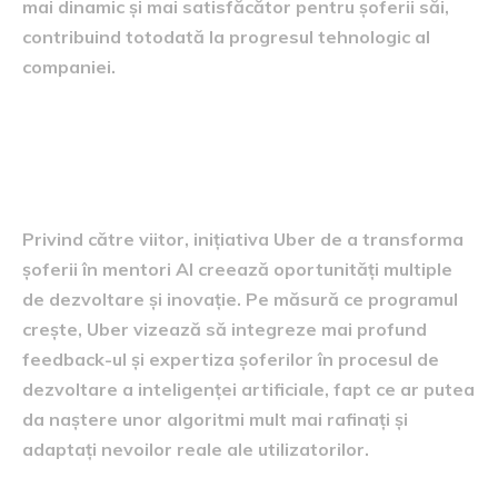
mai dinamic și mai satisfăcător pentru șoferii săi,
contribuind totodată la progresul tehnologic al
companiei.
Perspectivele viitoare ale
inițiativei
Privind către viitor, inițiativa Uber de a transforma
șoferii în mentori AI creează oportunități multiple
de dezvoltare și inovație. Pe măsură ce programul
crește, Uber vizează să integreze mai profund
feedback-ul și expertiza șoferilor în procesul de
dezvoltare a inteligenței artificiale, fapt ce ar putea
da naștere unor algoritmi mult mai rafinați și
adaptați nevoilor reale ale utilizatorilor.