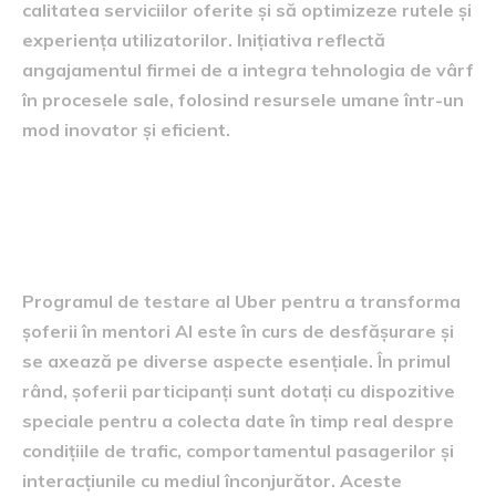
calitatea serviciilor oferite și să optimizeze rutele și
experiența utilizatorilor. Inițiativa reflectă
angajamentul firmei de a integra tehnologia de vârf
în procesele sale, folosind resursele umane într-un
mod inovator și eficient.
Informații despre programul
de testare
Programul de testare al Uber pentru a transforma
șoferii în mentori AI este în curs de desfășurare și
se axează pe diverse aspecte esențiale. În primul
rând, șoferii participanți sunt dotați cu dispozitive
speciale pentru a colecta date în timp real despre
condițiile de trafic, comportamentul pasagerilor și
interacțiunile cu mediul înconjurător. Aceste