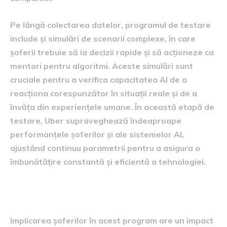
Pe lângă colectarea datelor, programul de testare
include și simulări de scenarii complexe, în care
șoferii trebuie să ia decizii rapide și să acționeze ca
mentori pentru algoritmi. Aceste simulări sunt
cruciale pentru a verifica capacitatea AI de a
reacționa corespunzător în situații reale și de a
învăța din experiențele umane. În această etapă de
testare, Uber supraveghează îndeaproape
performanțele șoferilor și ale sistemelor AI,
ajustând continuu parametrii pentru a asigura o
îmbunătățire constantă și eficientă a tehnologiei.
Impactul asupra șoferilor
Implicarea șoferilor în acest program are un impact