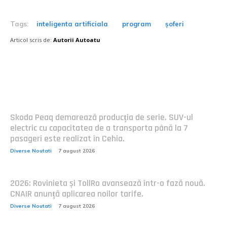
Tags:
inteligenta artificiala
program
șoferi
Articol scris de:
Autorii Autoatu
Postari fresh:
Skoda Peaq demarează producția de serie. SUV-ul
electric cu capacitatea de a transporta până la 7
pasageri este realizat în Cehia.
Diverse Noutati
7 august 2026
2026: Rovinieta și TollRo avansează într-o fază nouă.
CNAIR anunță aplicarea noilor tarife.
Diverse Noutati
7 august 2026