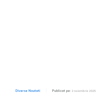
Uber își tranformă șoferii
în mentori pentru
inteligența artificială.
Acest nou program este în
stadiul de testare.
Diverse Noutati
Publicat pe:
2 noiembrie 2025