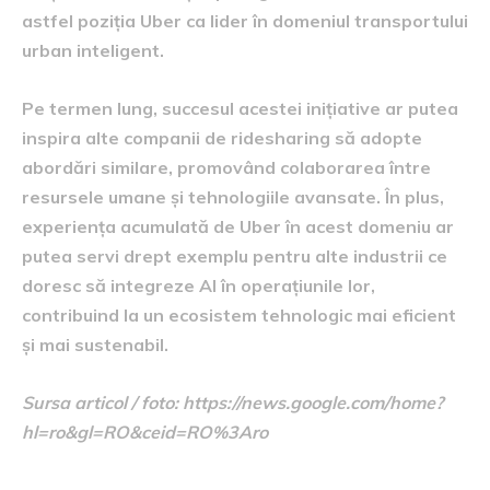
astfel poziția Uber ca lider în domeniul transportului
urban inteligent.
Pe termen lung, succesul acestei inițiative ar putea
inspira alte companii de ridesharing să adopte
abordări similare, promovând colaborarea între
resursele umane și tehnologiile avansate. În plus,
experiența acumulată de Uber în acest domeniu ar
putea servi drept exemplu pentru alte industrii ce
doresc să integreze AI în operațiunile lor,
contribuind la un ecosistem tehnologic mai eficient
și mai sustenabil.
Sursa articol / foto: https://news.google.com/home?
hl=ro&gl=RO&ceid=RO%3Aro