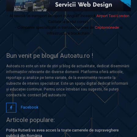
- Ai nevoie de transport aeroport in Anglia? Încearcă
Airport Taxi London
.
Calitate la prețul corect.
- Companie specializata in tranzactionarea de
Criptomonede
si
infrastructura blockchain.
Bun venit pe blogul Autoatu.ro !
Autoatu.ro este un site de știri și blog de actualitate, dedicat diseminării
informațiilor relevante din diverse domenii. Platforma oferă articole,
reportaje și analize pe teme variate, de la evenimente recente la
subiecte de interes specializat. Este un spațiu digital dedicat informării
și educației continue. Pentru orice întrebări sau sugestii, ne puteți
contacta la: contact [at] autoatu.ro
Facebook
Articole populare:
Poliția Rutieră va avea acces la toate camerele de supraveghere
publică din România