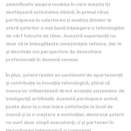
semnificativ asupra modului în care aceștia își
desfășoară activitatea zilnică. În primul rând,
participarea la colectarea și analiza datelor le
oferă șoferilor o mai bună înțelegere a tehnologiilor
de vârf folosite de Uber. Această experiență nu
doar că le îmbogățește cunoștințele tehnice, dar le
și deschide noi perspective de dezvoltare
profesională în domenii conexe.
În plus, șoferii resimt un sentiment de apartenență
și contribuție la inovația tehnologică, știind că
munca lor influențează direct evoluția sistemelor de
inteligență artificială. Această participare activă
poate duce la o mai mare satisfacție la locul de
muncă și la o creștere a motivației, deoarece șoferii
nu sunt doar simpli executanți, ci și parteneri în
dezvoltarea tehnologică a companiei.