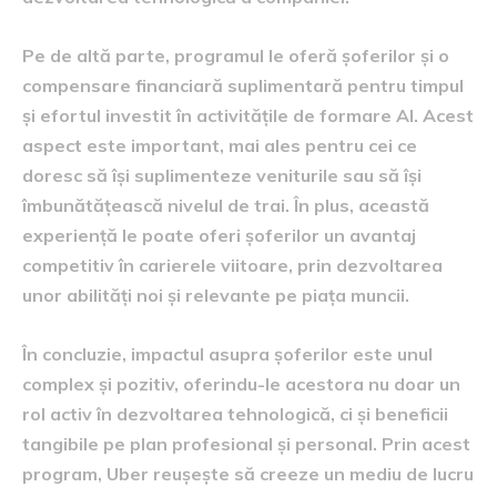
Pe de altă parte, programul le oferă șoferilor și o
compensare financiară suplimentară pentru timpul
și efortul investit în activitățile de formare AI. Acest
aspect este important, mai ales pentru cei ce
doresc să își suplimenteze veniturile sau să își
îmbunătățească nivelul de trai. În plus, această
experiență le poate oferi șoferilor un avantaj
competitiv în carierele viitoare, prin dezvoltarea
unor abilități noi și relevante pe piața muncii.
În concluzie, impactul asupra șoferilor este unul
complex și pozitiv, oferindu-le acestora nu doar un
rol activ în dezvoltarea tehnologică, ci și beneficii
tangibile pe plan profesional și personal. Prin acest
program, Uber reușește să creeze un mediu de lucru