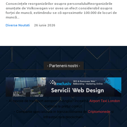
Consecințele reorganizărilor asupra personaluluiReorganizările
anunțate de Volkswagen vor avea un efect considerabil asupra
forței de muncă, estimându-se că aproximativ 100.000 de locuri de
muncă...
Diverse Noutati
26 iunie 2026
- Partenerii nostri -
- Ai nevoie de transport aeroport in Anglia? Încearcă
Airport Taxi London
.
Calitate la prețul corect.
- Companie specializata in tranzactionarea de
Criptomonede
si
infrastructura blockchain.