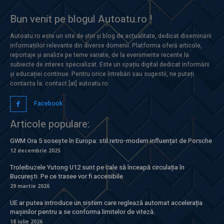
Bun venit pe blogul Autoatu.ro !
Autoatu.ro este un site de știri și blog de actualitate, dedicat diseminării
informațiilor relevante din diverse domenii. Platforma oferă articole,
reportaje și analize pe teme variate, de la evenimente recente la
subiecte de interes specializat. Este un spațiu digital dedicat informării
și educației continue. Pentru orice întrebări sau sugestii, ne puteți
contacta la: contact [at] autoatu.ro
Facebook
Articole populare:
GWM Ora 5 sosește în Europa: stil retro-modern influențat de Porsche
12 decembrie 2025
Troleibuzele Yutong U12 sunt pe cale să înceapă circulația în
București. Pe ce trasee vor fi accesibile
29 martie 2026
UE ar putea introduce un sistem care reglează automat accelerația
mașinilor pentru a se conforma limitelor de viteză.
18 iulie 2026